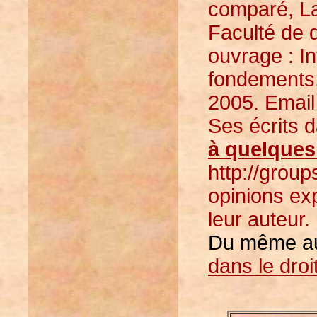
comparé, La
Faculté de d
ouvrage : I
fondements, 
2005. Email
Ses écrits 
à quelques
http://grou
opinions ex
leur auteur.
Du même aut
dans le dro