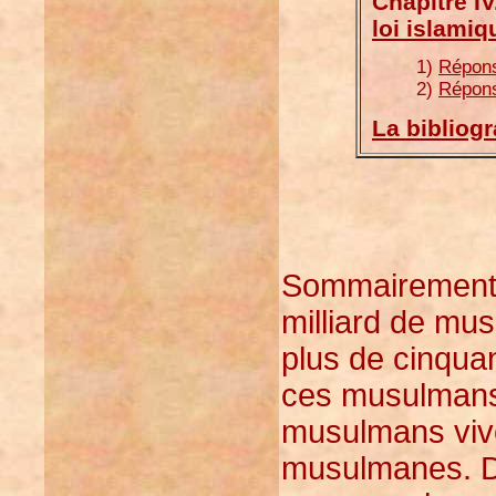
Chapitre IV
loi islamiq
1)
Répons
2)
Répons
La bibliog
Sommairement pa
milliard de mu
plus de cinqua
ces musulmans
musulmans vive
musulmanes. D