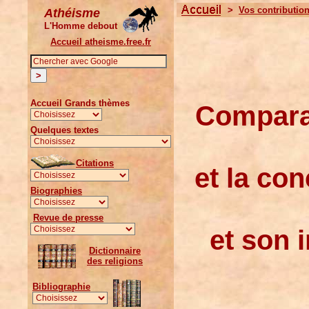
>
Vos contributio
Athéisme
L'Homme debout
Accueil atheisme.free.fr
Accueil Grands thèmes
Comparai
Quelques textes
Citations
et la con
Biographies
Revue de presse
et son 
Dictionnaire
des religions
Bibliographie