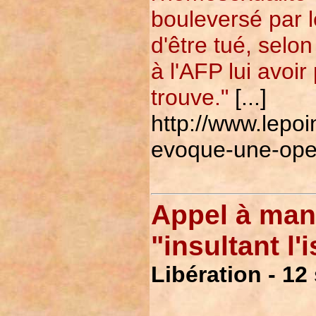
bouleversé par 
d'être tué, selon
à l'AFP lui avoir
trouve."
[...]
http://www.lepo
evoque-une-ope
Appel à mani
"insultant l'
Libération - 1