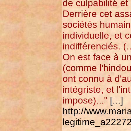
de culpabilité et
Derrière cet ass
sociétés humaines
individuelle, et c
indifférenciés. (..
On est face à un
(comme l'hindoui
ont connu à d'au
intégriste, et l'
impose)..."
[...]
http://www.mari
legitime_a22272