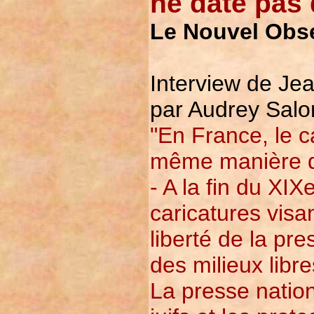
ne date pas 
Le Nouvel Obse
Interview de Jea
par Audrey Salor
"En France, le ca
même manière que
- A la fin du XI
caricatures visan
liberté de la pr
des milieux libr
La presse nation