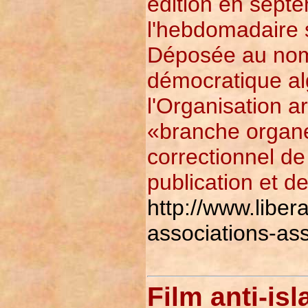
édition en septe
l'hebdomadaire s
Déposée au nom
démocratique alg
l'Organisation 
«branche organe»
correctionnel de 
publication et d
http://www.liber
associations-as
Film anti-is