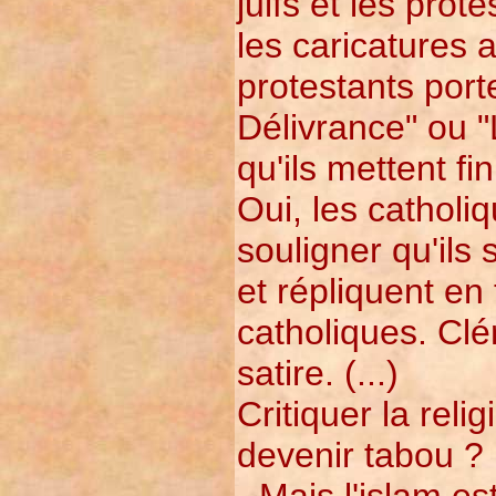
juifs et les prot
les caricatures a
protestants por
Délivrance" ou 
qu'ils mettent fi
Oui, les catholi
souligner qu'ils
et répliquent en 
catholiques. Clér
satire. (...)
Critiquer la relig
devenir tabou ?
- Mais l'islam es