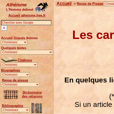
>
Revue de Presse
Athéisme
L'Homme debout
Accueil atheisme.free.fr
Les ca
Accueil Grands thèmes
Quelques textes
Citations
Biographies
En quelques lig
Revue de presse
Dictionnaire
(
des religions
Si un articl
Bibliographie