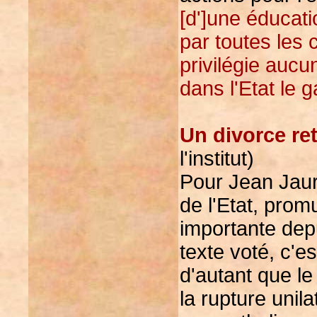
[d']une éducat
par toutes les 
privilégie aucu
dans l'Etat le 
Un divorce re
l'institut)
Pour Jean Jaurè
de l'Etat, prom
importante depu
texte voté, c'es
d'autant que le
la rupture unil