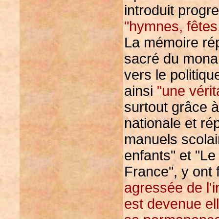
introduit prog
"hymnes, fêtes
La mémoire répu
sacré du monarc
vers le politiqu
ainsi
"une vérit
surtout grâce à 
nationale et ré
manuels scolai
enfants" et "Le
France", y ont
agressée de l'in
est devenue el