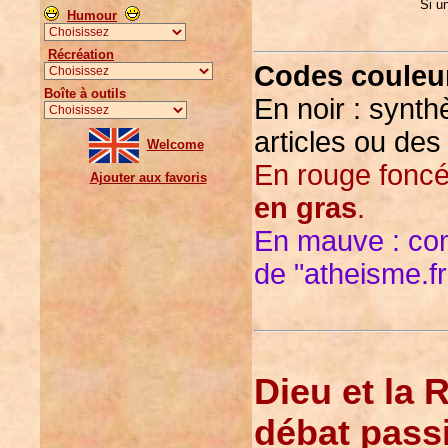
Si u
Humour
Récréation
Codes couleur
Boîte à outils
En noir : synth
articles ou des
Welcome
En rouge foncé :
Ajouter aux favoris
en gras
.
En mauve : com
de "atheisme.fr
Dieu et la 
débat pass