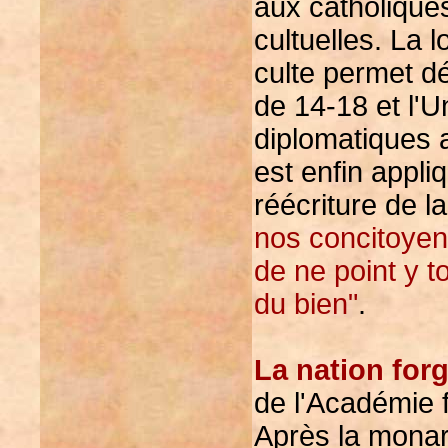
aux catholiques
cultuelles. La l
culte permet dé
de 14-18 et l'U
diplomatiques a
est enfin appli
réécriture de l
nos concitoye
de ne point y t
du bien"
.
La nation for
de l'Académie 
Après la monarc