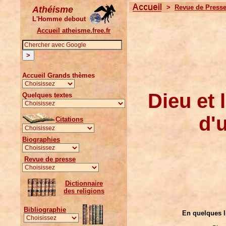
>
Revue de Press
Athéisme
L'Homme debout
Accueil atheisme.free.fr
Accueil Grands thèmes
Dieu et 
Quelques textes
d'
Citations
Biographies
Revue de presse
Dictionnaire
des religions
Bibliographie
En quelques li