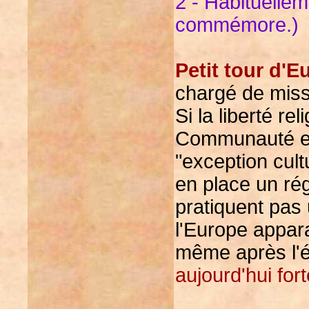
2 - Habituellem
commémore.)
Petit tour d'Eu
chargé de miss
Si la liberté re
Communauté eu
"exception cultu
en place un rég
pratiquent pas 
l'Europe appara
même après l'él
aujourd'hui for