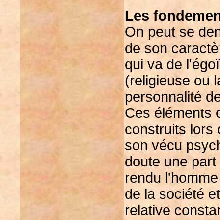
Les fondement
On peut se dem
de son caractèr
qui va de l'égo
(religieuse ou 
personnalité d
Ces éléments co
construits lor
son vécu psych
doute une part 
rendu l'homme 
de la société e
relative const