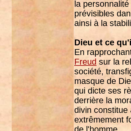
la personnalit
prévisibles da
ainsi à la stabil
Dieu et ce qu'
En rapprochant
Freud
sur la re
société, transf
masque de Dieu,
qui dicte ses r
derrière la mor
divin constitu
extrêmement fo
de l'homme.