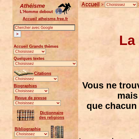
>
Athéisme
L'Homme debout
Accueil atheisme.free.fr
La
Accueil Grands thèmes
Quelques textes
Citations
Vous ne trouv
Biographies
mais
Revue de presse
que chacun 
Dictionnaire
des religions
Bibliographie