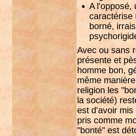
A l'opposé, 
caractérise
borné, irrai
psychorigid
Avec ou sans re
présente et pès
homme bon, géné
même manière 
religion les "bo
la société) rest
est d'avoir mis
pris comme mo
"bonté" est dét