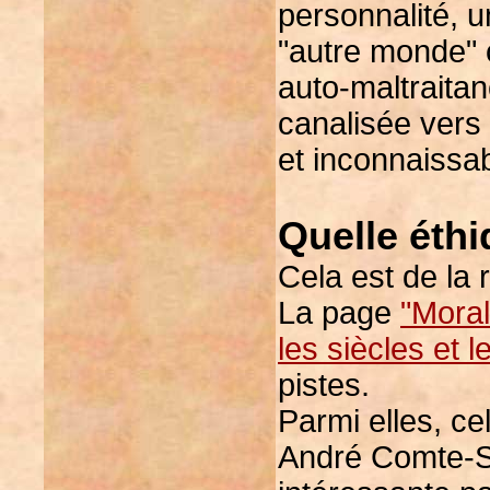
personnalité, u
"autre monde" c
auto-maltraitan
canalisée vers 
et inconnaissab
Quelle éthi
Cela est de la 
La page
"Moral
les siècles et 
pistes.
Parmi elles, c
André Comte-Sp