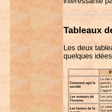
intéressante pa
Tableaux d
Les deux table
quelques idées 
P
Le rôle e
Comment agit la
parents,
société
durant l
L'apport
Les moteurs de
Les puls
l'homme
inconsci
Le carac
Les leviers de la
Son prof