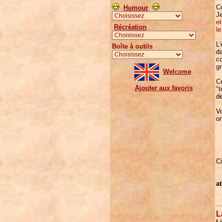
Co
Humour
J
et
Récréation
le
L'
Boîte à outils
da
co
g
Welcome
Ce
Ajouter aux favoris
"t
de
Vo
o
Ci
at
L