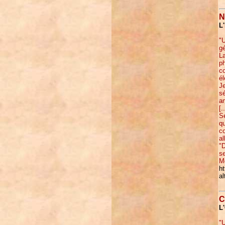
N
L
"U
gé
La
ph
co
él
Je
sé
an
[..
Se
qu
co
al
"D
se
M
ht
al
C
L
"U