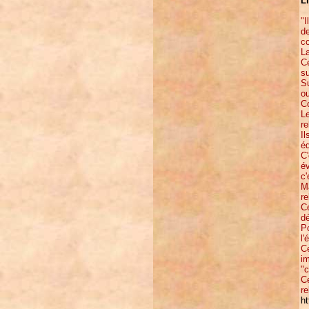
L
"I
de
co
La
Ce
su
Su
o
Co
Le
re
Il
éd
C'
év
c'
M
re
Ce
d
Po
l'
Ce
im
"c
Ce
re
ht