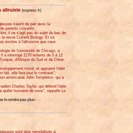
 altruiste
(express.fr)
ieuses iraient de pair avec la
 de parents croyants.
on, il ne s'agit pas du sujet du bac de
 la revue Current Biology. Et sa
lus enclins à l'altruisme que ceux
logie de l'université de Chicago, a
 Il a interrogé 1170 enfants de 5 à 12
Turquie, d'Afrique du Sud et de Chine.
 développement moral, et appuient l'idée
ait, elle fera tout le contraire",
tion américaine John Templeton, qui a
nadien Charles Taylor, qui défend l'idée
 la quête humaine de sens", rappelle Le
ne-le-rendra-pas-plus-
gieuses sont plus sensibilisés à