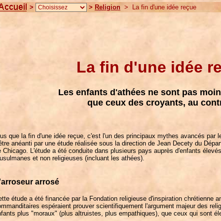
>
>
Religion
> La fin d'une idée reçue
La fin d'une idée r
Les enfants d'athées ne sont pas moins
que ceux des croyants, au cont
us que la fin d'une idée reçue, c'est l'un des principaux mythes avancés par le
être anéanti par une étude réalisée sous la direction de Jean Decety du Dépar
 Chicago. L'étude a été conduite dans plusieurs pays auprès d'enfants élevés
sulmanes et non religieuses (incluant les athées).
'arroseur arrosé
tte étude a été financée par la Fondation religieuse d'inspiration chrétienne
mmanditaires espéraient prouver scientifiquement l'argument majeur des religi
fants plus "moraux" (plus altruistes, plus empathiques), que ceux qui sont él