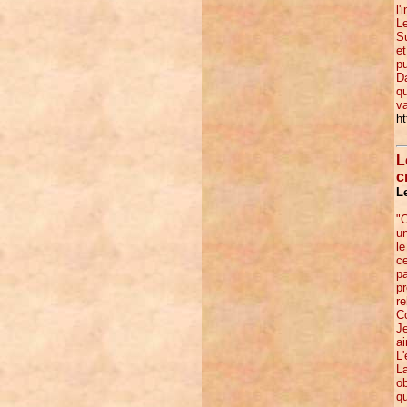
l'
Le
Su
e
pu
Da
qu
va
h
L
c
L
"C
un
le
ce
pa
pr
re
Co
Je
ai
L'
La
ob
qu