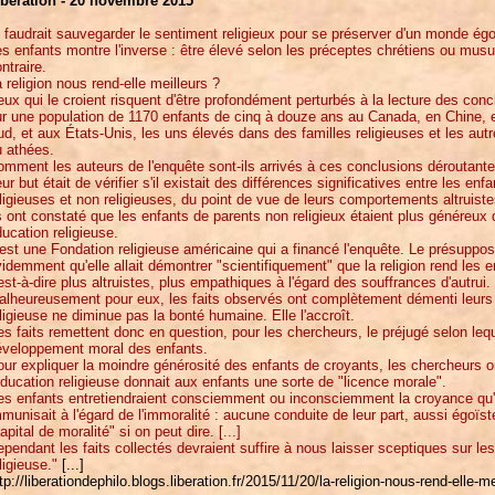
ibération - 20 novembre 2015
l faudrait sauvegarder le sentiment religieux pour se préserver d'un monde é
s enfants montre l'inverse : être élevé selon les préceptes chrétiens ou musu
ntraire.
 religion nous rend-elle meilleurs ?
ux qui le croient risquent d'être profondément perturbés à la lecture des con
r une population de 1170 enfants de cinq à douze ans au Canada, en Chine, e
d, et aux États-Unis, les uns élevés dans des familles religieuses et les aut
u athées.
mment les auteurs de l'enquête sont-ils arrivés à ces conclusions déroutant
ur but était de vérifier s'il existait des différences significatives entre les en
ligieuses et non religieuses, du point de vue de leurs comportements altruistes
s ont constaté que les enfants de parents non religieux étaient plus généreux
ucation religieuse.
est une Fondation religieuse américaine qui a financé l'enquête. Le présuppo
idemment qu'elle allait démontrer "scientifiquement" que la religion rend les 
est-à-dire plus altruistes, plus empathiques à l'égard des souffrances d'autrui.
alheureusement pour eux, les faits observés ont complètement démenti leurs 
ligieuse ne diminue pas la bonté humaine. Elle l'accroît.
s faits remettent donc en question, pour les chercheurs, le préjugé selon lequ
éveloppement moral des enfants.
ur expliquer la moindre générosité des enfants de croyants, les chercheurs on
éducation religieuse donnait aux enfants une sorte de "licence morale".
s enfants entretiendraient consciemment ou inconsciemment la croyance qu'a
munisait à l'égard de l'immoralité : aucune conduite de leur part, aussi égoïst
apital de moralité" si on peut dire. [...]
pendant les faits collectés devraient suffire à nous laisser sceptiques sur le
ligieuse."
[...]
tp://liberationdephilo.blogs.liberation.fr/2015/11/20/la-religion-nous-rend-elle-me