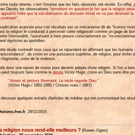
ntre toute attente, c'est l'inverse que les faits observés ont révélé. En effet,
ean Decety les observations
"remettent en question le fait que la religion ser
 appuient l'idée que la sécularisation du discours moral ne va pas diminuer la b
 contraire"
.
explication avancée pour ces résultats est un mécanisme dit de "licence morale
ns la religion le conduirait à percevoir cette religiosité comme un gage de bon
ntre l'immoralité, l'autorisant à faire preuve consciemment ou "inconsciemme
rand égoïsme au quotidien.
tte étude contredit tous ceux qui se répandent en affirmant que les humains 
ranscendance", de croire en une puissance suprême, de religion, pour éviter 
 l'égoïsme, voire de la violence.
ilà donc une raison de moins pour devenir adepte d'une religion. Si l'on a be
n peut toujours faire comme le
déiste
Victor Hugo, croire en Dieu sans être pris
"Aimez et pensez librement. Le reste regarde Dieu."
(Victor Hugo / 1802-1885 / Choses vues / 1887)
-dessous quelques extraits d'articles de médias qui ont communiqué les résul
heisme.free.fr
, 29/11/2015
a religion nous rend-elle meilleurs ?
(Ruwen Ogien)