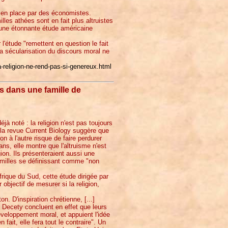
s en place par des économistes.
les athées sont en fait plus altruistes
 une étonnante étude américaine
'étude "remettent en question le fait
 la sécularisation du discours moral ne
religion-ne-rend-pas-si-genereux.html
és dans une famille de
éjà noté : la religion n'est pas toujours
 la revue Current Biology suggère que
n à l'autre risque de faire perdurer
s, elle montre que l'altruisme n'est
ion. Ils présenteraient aussi une
familles se définissant comme "non
rique du Sud, cette étude dirigée par
bjectif de mesurer si la religion,
. D'inspiration chrétienne, [...]
n Decety concluent en effet que leurs
développement moral, et appuient l'idée
fait, elle fera tout le contraire". Un