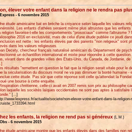
on, élever votre enfant dans la religion ne le rendra pas plus
'Express - 6 novembre 2015
ne étude américaine bat en brèche la croyance selon laquelle les valeurs relig
nérosité. Les enfants d'athées seraient même plus altruistes que les enfants
 religion favorise-t-elle les comportements "prosociaux" comme l'altruisme ? N
ilosophie 2016 en exclusivité, mais de celui d'une étude publiée ce jeudi dans
nclusion est nette : les enfants élevés par des parents "non religieux" sont p
evés dans les valeurs religieuses.
an Decety, chercheur français naturalisé américain du Département de psycho
lectionné un échantillon international et mixte pour répondre à cette question.
s, vivant dans de grandes villes des Etats-Unis, du Canada, de Jordanie, de 
.]
s résultats "remettent en question le fait que la religion serait vitale pour le
e la sécularisation du discours moral ne va pas diminuer la bonté humaine - en f
nclue cette étude. Pas sûr que cette réponse soit celle qu'attendait la Fonda
loué une bourse à cette enquête.
'inspiration chrétienne, celle-ci avait en 2007 remis son prix au philosophe ca
lon laquelle les sociétés laïques occidentales ne sont pas aptes à satisfaire
onde."
[...]
tp://www.lexpress.fr/actualite/societe/non-elever-votre-enfant-dans-la-religion-
truiste_1733394.html
hez les enfants, la religion ne rend pas si généreux
(L.M.)
'Obs - 6 novembre 2015
ne étude américaine montre que les enfants élevés dans des familles non reli