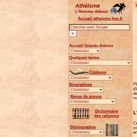
Athéisme
L'Homme debout
Accueil atheisme.free.fr
Accueil Grands thèmes
Quelques textes
Citations
Pl
Biographies
d'
de
Revue de presse
mu
Dictionnaire
L
des religions
Ce
Bibliographie
co
en