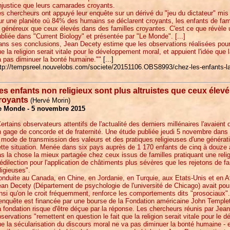
injustice que leurs camarades croyants.
s chercheurs ont appuyé leur enquête sur un dérivé du "jeu du dictateur" mi
r une planète où 84% des humains se déclarent croyants, les enfants de famil
t généreux que ceux élevés dans des familles croyantes. C'est ce que révèle
bliée dans "Current Biology" et présentée par "Le Monde". [...]
ns ses conclusions, Jean Decety estime que les observations réalisées pour l
e la religion serait vitale pour le développement moral, et appuient l'idée que
 pas diminuer la bonté humaine.""
[...]
ttp://tempsreel.nouvelobs.com/societe/20151106.OBS8993/chez-les-enfants-la-
es enfants non religieux sont plus altruistes que ceux élev
royants
(Hervé Morin)
e Monde - 5 novembre 2015
ertains observateurs attentifs de l'actualité des derniers millénaires l'avaient d
 gage de concorde et de fraternité. Une étude publiée jeudi 5 novembre dans
 mode de transmission des valeurs et des pratiques religieuses d'une génératio
tte situation. Menée dans six pays auprès de 1 170 enfants de cinq à douze an
s la chose la mieux partagée chez ceux issus de familles pratiquant une relig
édilection pour l'application de châtiments plus sévères que les rejetons de 
ligieuses".
nduite au Canada, en Chine, en Jordanie, en Turquie, aux Etats-Unis et en Af
an Decety (Département de psychologie de l'université de Chicago) avait pour o
nsi qu'on le croit fréquemment, renforce les comportements dits "prosociaux".
enquête est financée par une bourse de la Fondation américaine John Templeton
 fondation risque d'être déçue par la réponse. Les chercheurs réunis par Jea
servations "remettent en question le fait que la religion serait vitale pour le 
e la sécularisation du discours moral ne va pas diminuer la bonté humaine - en 