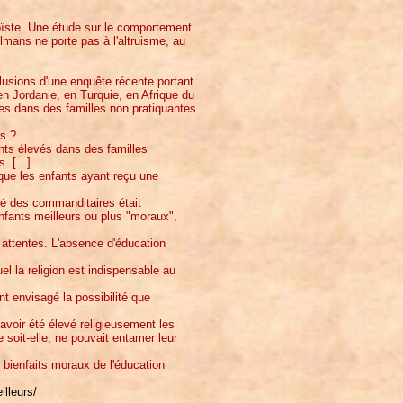
goïste. Une étude sur le comportement
lmans ne porte pas à l'altruisme, au
clusions d'une enquête récente portant
n Jordanie, en Turquie, en Afrique du
res dans des familles non pratiquantes
es ?
fants élevés dans des familles
. [...]
 que les enfants ayant reçu une
sé des commanditaires était
enfants meilleurs ou plus "moraux",
attentes. L'absence d'éducation
el la religion est indispensable au
t envisagé la possibilité que
voir été élevé religieusement les
e soit-elle, ne pouvait entamer leur
s bienfaits moraux de l'éducation
illeurs/