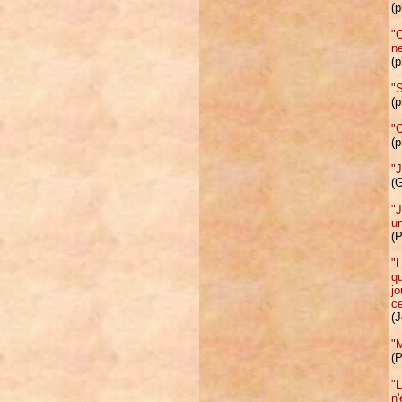
(p
"C
ne
(p
"S
(p
"C
(p
"J
(G
"J
un
(P
"L
qu
jo
ce
(J
"M
(P
"L
n'