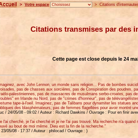
>
Votre espace
> Citations d'internaute
Citations transmises par des i
Cette page est close depuis le 24 ma
Imaginez, avec John Lennon, un monde sans religion... Pas de bombes suici
oisades, pas de chasses aux sorcières, pas de Conspiration des poudres, pas 
raélo-palestiniennes, pas de massacres de musulmans serbo-croates, pas de 
roubles" en Irlande nu Nord, pas de "crimes d'honneur", pas de télévangélist
stume tape-à-l'oeil. Imaginez, pas de Talibans pour dynamiter les statues an
bliques des blasphémateurs, pas de femmes flagellées pour avoir montré une
uc / 24/05/08 - 09:02 / Auteur : Richard Dawkins / Ouvrage : Pour en finir ave
e l'ai cherché, je l'ai cherché et je ne l'ai pas trouvé. Ma recherche n'a qua
ouvé au bout de moi même. Dieu est la fin de la recherche."
/ 23/05/08 - 17:37 / Auteur : philocad / Ouvrage : )