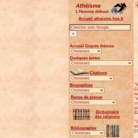
Athéisme
L'Homme debout
Accueil atheisme.free.fr
Accueil Grands thèmes
Quelques textes
Citations
"
Biographies
Cr
is
Revue de presse
"t
co
pu
Dictionnaire
(L
des religions
"J
tr
Bibliographie
( 