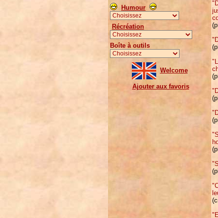
"D
Humour
ju
c
(p
Récréation
"D
Boîte à outils
(p
"L
ch
Welcome
(p
Ajouter aux favoris
"D
(p
"D
(p
"S
h
(p
"S
(p
"
le
(c
"