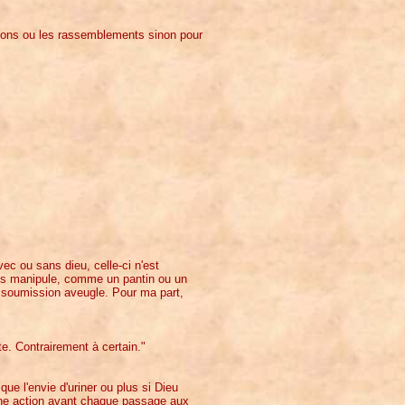
eligions ou les rassemblements sinon pour
vec ou sans dieu, celle-ci n'est
vous manipule, comme un pantin ou un
 soumission aveugle. Pour ma part,
ite. Contrairement à certain."
que l'envie d'uriner ou plus si Dieu
onne action avant chaque passage aux