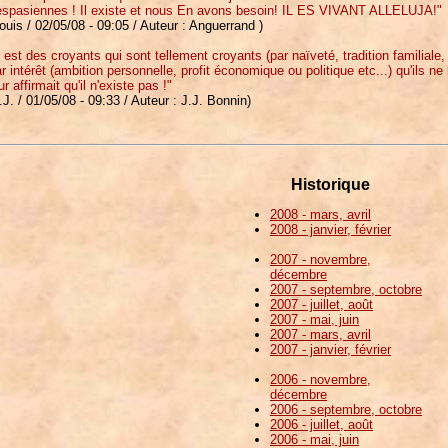
espasiennes ! Il existe et nous En avons besoin! IL ES VIVANT ALLELUJA!"
ouis / 02/05/08 - 09:05 / Auteur : Anguerrand )
l est des croyants qui sont tellement croyants (par naïveté, tradition familiale,
r intérêt (ambition personnelle, profit économique ou politique etc...) qu'ils ne
ur affirmait qu'il n'existe pas !"
.J. / 01/05/08 - 09:33 / Auteur : J.J. Bonnin)
Historique
2008 - mars, avril
2008 - janvier, février
2007 - novembre,
décembre
2007 - septembre, octobre
2007 - juillet, août
2007 - mai, juin
2007 - mars, avril
2007 - janvier, février
2006 - novembre,
décembre
2006 - septembre, octobre
2006 - juillet, août
2006 - mai, juin