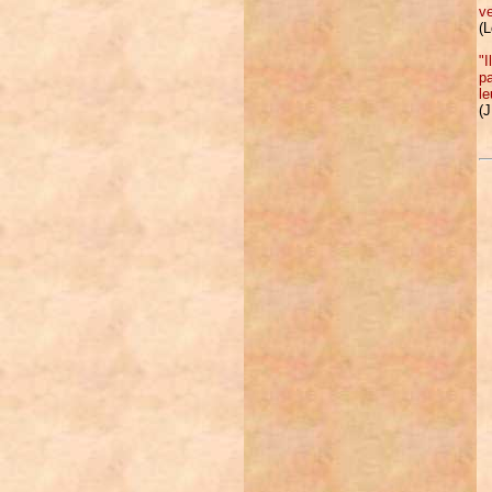
v
(L
"I
pa
le
(J