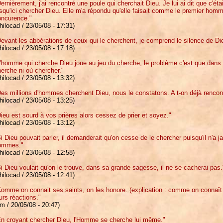
ernièrement, j'ai rencontré une poule qui cherchait Dieu. Je lui ai dit que c'étai
squ'ici chercher Dieu. Elle m'a répondu qu'elle faisait comme le premier hom
oncurence."
hilocad / 23/05/08 - 17:31)
evant les abbérations de ceux qui le cherchent, je comprend le silence de Di
hilocad / 23/05/08 - 17:18)
'homme qui cherche Dieu joue au jeu du cherche, le problème c'est que dans c
erche ni où chercher."
hilocad / 23/05/08 - 13:32)
es millions d'hommes cherchent Dieu, nous le constatons. A t-on déjà rencon
hilocad / 23/05/08 - 13:25)
ieu est sourd à vos prières alors cessez de prier et soyez."
hilocad / 23/05/08 - 13:12)
i Dieu pouvait parler, il demanderait qu'on cesse de le chercher puisqu'il n'a j
ommes."
hilocad / 23/05/08 - 12:58)
i Dieu voulait qu'on le trouve, dans sa grande sagesse, il ne se cacherai pas.
hilocad / 23/05/08 - 12:41)
Comme on connait ses saints, on les honore. (explication : comme on connaî
urs réactions."
m / 20/05/08 - 20:47)
En croyant chercher Dieu, l'Homme se cherche lui même."