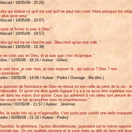
hilocad / 19/05/08 - 20:20)
elui qui réalise ce qu'il est sait qu'il ne peut rien créer. Alors pourquoi les r
 plus avoir peur."
hilocad / 19/05/08 - 20:07)
oyez et fichez la paix à Dieu."
hilocad / 19/05/08 - 19:57)
elui qui est ne se cherche pas. Dieu n'est qu'un mot vide. "
hilocad / 19/05/08 - 19:38)
e ne crois pas en Dieu, et je sais que c'est réciproque."
illes / 12/05/08 - 18:24 / Auteur : Gilles)
e vois tous, je sais tous, je suis toujours là , qui suis-je ? Dieu ? non ..
 journaliste."
edro / 03/05/08 - 14:06 / Auteur : Pedro / Ouvrage : Ma tête )
a question de l'existence de Dieu ne résout en rien celle du sens de la vie : a
'absurdité. Et qu'on me dise quelle logique il y a à ce qu'un être supérieur 
uet dans les mains d'un gosse. Ceux qui adhérent à ces idées font preuve de
tte vision ne fait qu'amplifier mon incompréhension."
érémie / 02/05/08 - 21:57 / Auteur : Jérémie)
oi, la seule fois où je m'agenouille, c'est juste pour cueillir une belle marguer
edro / 02/05/08 - 21:10 / Auteur : Pedro)
'humilité, la pénitence, l'action désintéressée, joueraient sur le même registre 
existait pas. Or ces qualités existent et je vous mets au défi de faire une b