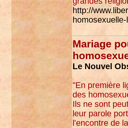
grandes religio
http://www.libe
homosexuelle-
Mariage pou
homosexue
Le Nouvel Obs
"En première l
des homosexuel
Ils ne sont peu
leur parole por
l'encontre de l