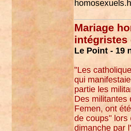
homosexuels.h
Mariage ho
intégristes
Le Point - 19
"Les catholiques
qui manifestai
partie les mili
Des militantes
Femen, ont été 
de coups" lors 
dimanche par l'