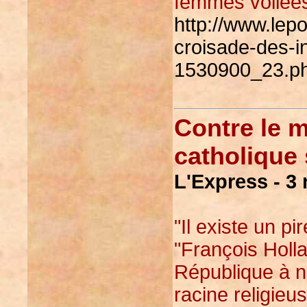
femmes voilées
http://www.lepo
croisade-des-i
1530900_23.p
Contre le 
catholique 
L'Express - 3
"Il existe un pi
"François Holla
République à n'
racine religie