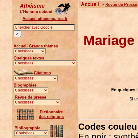
>
Revue de Presse
Athéisme
L'Homme debout
Accueil atheisme.free.fr
Mariage
Accueil Grands thèmes
Quelques textes
Citations
Biographies
En quelques li
Revue de presse
Si u
Dictionnaire
des religions
Codes couleur
Bibliographie
En noir : synth