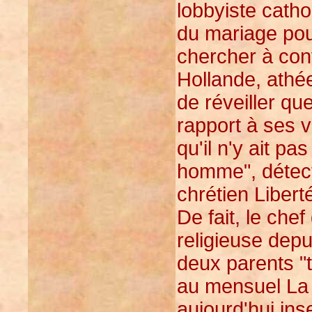
lobbyiste catho
du mariage pou
chercher à con
Hollande, athé
de réveiller qu
rapport à ses 
qu'il n'y ait p
homme", détect
chrétien Liberté
De fait, le che
religieuse depu
deux parents "t
au mensuel La 
aujourd'hui ins