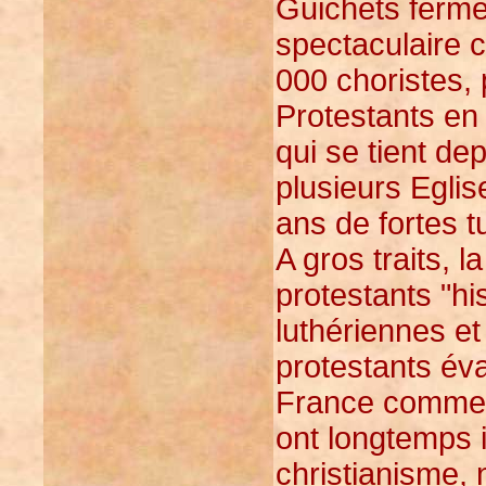
Guichets fermé
spectaculaire c
000 choristes, 
Protestants en 
qui se tient de
plusieurs Eglise
ans de fortes t
A gros traits, l
protestants "hi
luthériennes et
protestants év
France comme a
ont longtemps 
christianisme, 