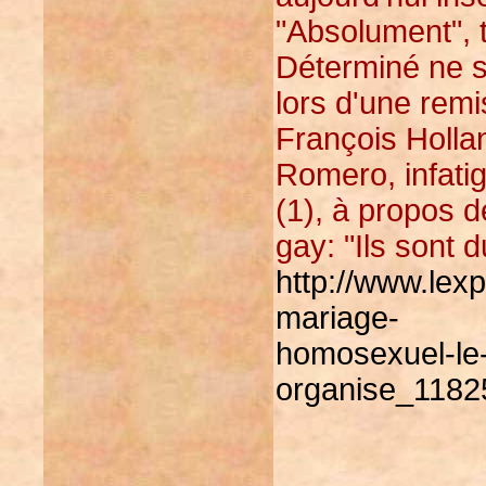
"Absolument",
Déterminé ne s
lors d'une remi
François Holla
Romero, infati
(1), à propos 
gay: "Ils sont 
http://www.lexpr
mariage-
homosexuel-le-
organise_1182