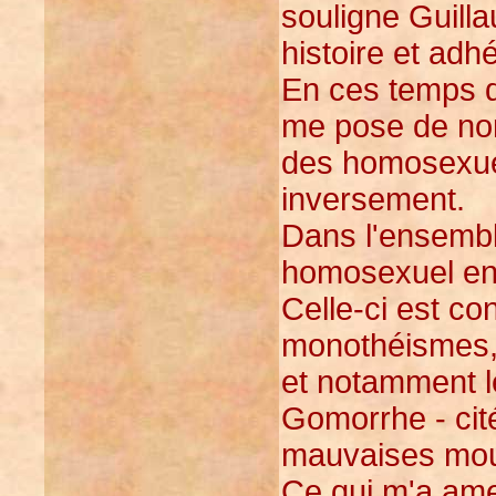
souligne Guilla
histoire et ad
En ces temps d
me pose de nom
des homosexuels
inversement.
Dans l'ensemble
homosexuel en
Celle-ci est c
monothéismes, 
et notamment l
Gomorrhe - cit
mauvaises mours
Ce qui m'a ame