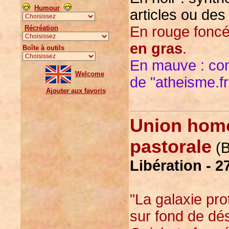
Humour
articles ou des
En rouge foncé :
Récréation
en gras
.
Boîte à outils
En mauve : com
Welcome
de "atheisme.fr
Ajouter aux favoris
Union homo
pastorale
(B
Libération - 
"La galaxie pro
sur fond de dés