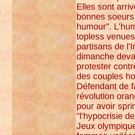
Elles sont arri
bonnes soeurs,
humour". L'hu
topless venues 
partisans de l'I
dimanche devan
protester contr
des couples h
Défendant de faç
révolution oran
pour avoir spri
"l'hypocrisie d
Jeux olympique