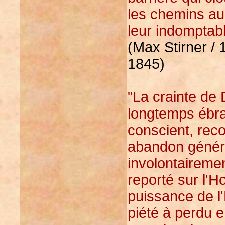
les chemins au
leur indomptabl
(Max Stirner / 
1845)
"La crainte de 
longtemps ébra
conscient, rec
abandon généra
involontaireme
reporté sur l'H
puissance de l
piété à perdu 