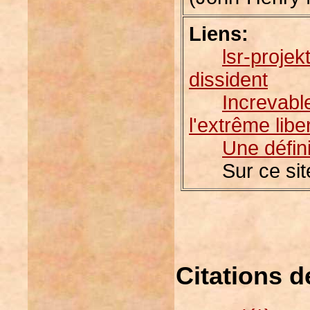
Liens:
lsr-projek
dissident
Increvabl
l'extrême libe
Une
défini
Sur ce sit
Citations d