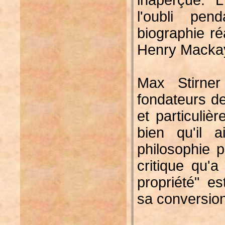
inaperçue. "L
l'oubli pen
biographie ré
Henry Macka
Max Stirne
fondateurs de
et particuliè
bien qu'il 
philosophie p
critique qu'a
propriété" e
sa conversion