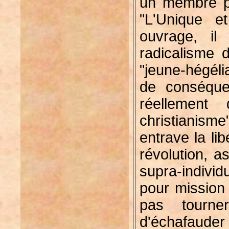
un membre pl
"L'Unique e
ouvrage, il
radicalisme 
"jeune-hégéli
de conséque
réellement
christianism
entrave la libe
révolution, as
supra-individ
pour mission 
pas tourne
d'échafauder