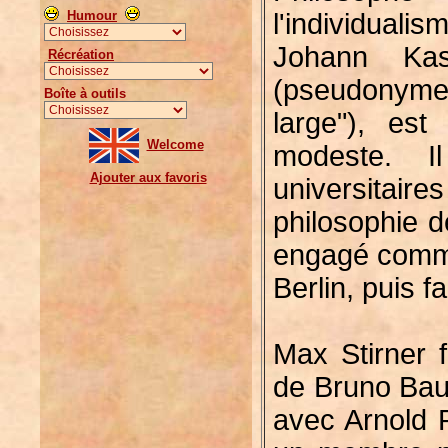
Humour
l'individual
Johann Kas
Récréation
(pseudonyme
Boîte à outils
large"), es
Welcome
modeste. I
Ajouter aux favoris
universitaire
philosophie d
engagé comme
Berlin, puis f
Max Stirner f
de Bruno Baue
avec Arnold R