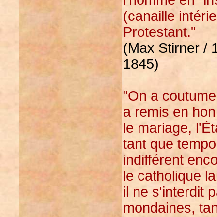
(canaille intérie
Protestant."
(Max Stirner / 
1845)
"On a coutume d
a remis en hon
le mariage, l'Ét
tant que tempore
indifférent en
le catholique l
il ne s'interdi
mondaines, tand