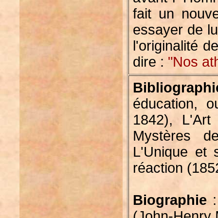
fait un nouv
essayer de lu
l'originalité 
dire :
"Nos at
Bibliographi
éducation, o
1842), L'Art 
Mystères de
L'Unique et s
réaction (185
Biographie
:
(John-Henry 