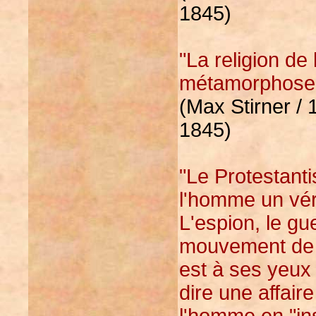
1845)
"La religion de
métamorphose d
(Max Stirner / 
1845)
"Le Protestant
l'homme un véri
L'espion, le gu
mouvement de l'
est à ses yeux 
dire une affair
l'homme en "ins