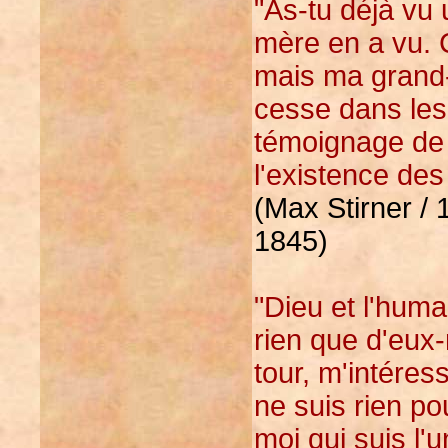
"As-tu déjà vu
mère en a vu. C
mais ma grand-
cesse dans les 
témoignage de
l'existence des 
(Max Stirner / 
1845)
"Dieu et l'huma
rien que d'eu
tour, m'intére
ne suis rien po
moi qui suis l'u