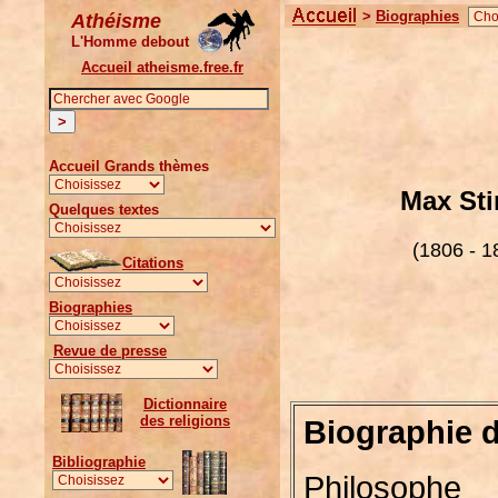
>
Biographies
Athéisme
L'Homme debout
Accueil atheisme.free.fr
Accueil Grands thèmes
Max Sti
Quelques textes
(1806 - 1
Citations
Biographies
Revue de presse
Dictionnaire
des religions
Biographie d
Bibliographie
Philosoph