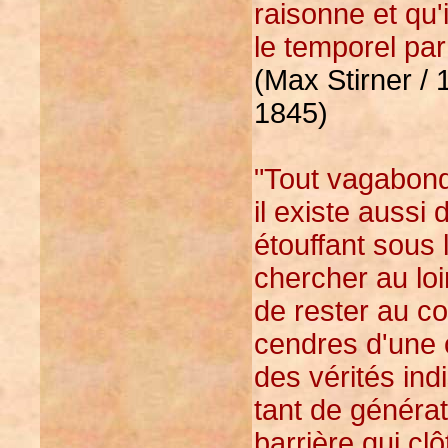
raisonne et qu'
le temporel par l
(Max Stirner / 
1845)
"Tout vagabonda
il existe aussi
étouffant sous l
chercher au loi
de rester au coi
cendres d'une 
des vérités ind
tant de générat
barrière qui cl