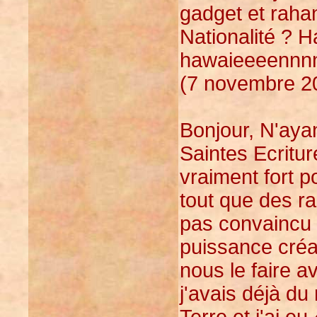
gadget et rahan
Nationalité ? H
hawaieeeennn
(7 novembre 20
Bonjour, N'aya
Saintes Ecriture
vraiment fort 
tout que des ra
pas convaincu 
puissance créa
nous le faire a
j'avais déjà du
Terre et j'ai e