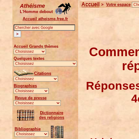
>
Votre espace
Athéisme
L'Homme debout
Accueil atheisme.free.fr
Accueil Grands thèmes
Comment
Quelques textes
ré
Citations
Réponses 
Biographies
4
Revue de presse
Dictionnaire
des religions
Bibliographie