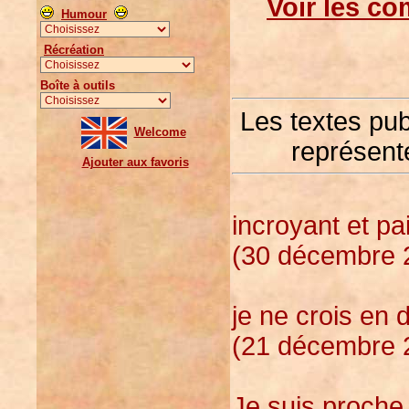
Voir les co
Humour
Récréation
Boîte à outils
Les textes pu
Welcome
représente
Ajouter aux favoris
incroyant et pa
(30 décembre 2
je ne crois en 
(21 décembre 2
Je suis proche 