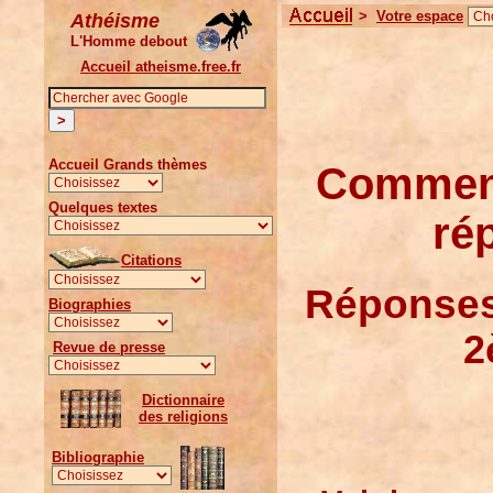
>
Votre espace
Athéisme
L'Homme debout
Accueil atheisme.free.fr
Accueil Grands thèmes
Comment
Quelques textes
ré
Citations
Réponses 
Biographies
2
Revue de presse
Dictionnaire
des religions
Bibliographie