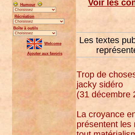
Voir les co
Humour
Récréation
Boîte à outils
Les textes pu
Welcome
représente
Ajouter aux favoris
Trop de choses 
jacky sidéro
(31 décembre 2
La croyance en 
présentent les
tout matériali