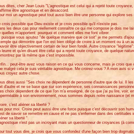
us dites, cher Jean Louis "L'agnostique est celui qui a rejeté toute croyance, 
affirme être agnostique et en désaccord.
ur moi un agnostique peut tout aussi bien être une personne qui explore ses
 crois possible que Dieu existe et je crois possible qu'il n'existe pas.
ns les deux cas pour réellement connaître ce qui me compose je dois me lais
 quelles m'apportent: pourquoi et comment elles me font vibrer.
 puisque vous ajoutez "de quelque manière que ce soit" je me permets d'ajouter
emple qui démontre que l'on est bien obligé de croire à un moment ou à un a
uvoir être objectivement certain de leur bien fondé. Autre croyance "légitime": 
 leurre et qu'en disant être celui qui a rejeté toute croyance, de quelque natur
émontrez par là même que c'est impossible.
fin... peut-être avez vous raison en ce qui vous concerne, mais je crois qu
e malgré cela je suis véritable agnostique. Me croirez-vous ? A mon avis si 
ous croyez autre chose.
us dites aussi "Ses choix ne dépendent de personne d'autre que de lui. Il le
it d'autre et ne se base que sur son expérience, ses connaissances personne
s choix dépendent de ce que l'on m'a enseigné, de ce que j'ai pu lire, voir, en
mperméable à son environnement, nous sommes depuis notre naissance (et m
oire, c'est aliéner sa liberté ?
s pour moi. Croire peut aussi être une force puisque c'est découvrir son hum
est de savoir se remettre en cause et ne pas s'enfermer dans des certitudes ir
iéner sa liberté ".
agnostique n'est pas un incroyant mais un questionneur de croyances (à com
ur tout vous dire, je crois que vous confondez d'une façon bien trop dogmati