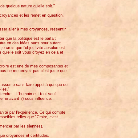
de quelque nature qu'elle soit."
 croyances et les remet en question.
ser aller à mes croyances, ressentir
 que la politique est le parfait
utre en des idées sans pour autant
je crois que l'objectivité absolue est
e qu'elle soit vous croyez en cela et
e croire est une de mes composantes et
vous ne me croyez pas c'est juste que
s assume sans faire appel à qui que ce
lles."
tendre... L'humain est tout sauf
ême avant ?) sous influence.
anité par l'expérience. Ce qui compte
ascibles telles que "Croire, c'est
mencer par les siennes).
que croyances et certitudes.