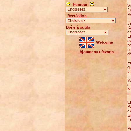
Humour
Vo
J'
Po
Récréation
Je
Boîte à outils
Da
ce
Et
ex
Welcome
po
un
Ajouter aux favoris
d
En
qu
v
Vo
so
Me
i
Cr
Pa
c'
al
L'
Po