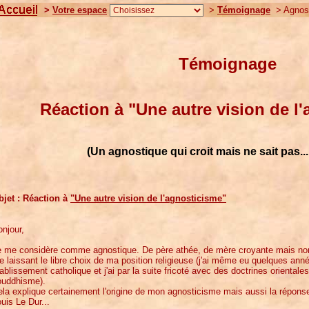
>
Votre espace
>
Témoignage
> Agnosti
Témoignage
Réaction à "Une autre vision de l
(Un agnostique qui croit mais ne sait pas...
bjet : Réaction à
"Une autre vision de l'agnosticisme"
njour,
e me considère comme agnostique. De père athée, de mère croyante mais non p
 laissant le libre choix de ma position religieuse (j'ai même eu quelques anné
ablissement catholique et j'ai par la suite fricoté avec des doctrines orient
ouddhisme).
la explique certainement l'origine de mon agnosticisme mais aussi la réponse
uis Le Dur...