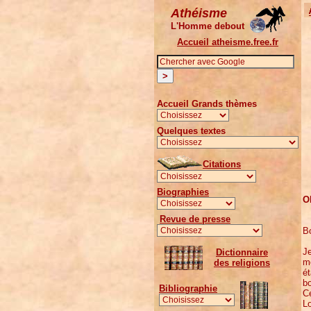
Athéisme
L'Homme debout
Accueil atheisme.free.fr
Accueil Grands thèmes
Quelques textes
Citations
Biographies
O
Revue de presse
Bo
J
Dictionnaire
me
des religions
ét
b
Bibliographie
Ce
Lo