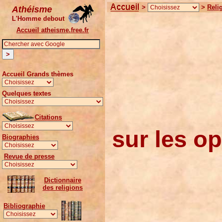
>
>
Reli
Athéisme
L'Homme debout
Accueil atheisme.free.fr
Accueil Grands thèmes
Quelques textes
Citations
sur les op
Biographies
Revue de presse
Dictionnaire
des religions
Bibliographie