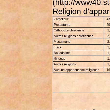
(http://www40.s
Religion d'appar
Catholique
4
Protestante
2
Orthodoxe chrétienne
1
Autres religions chrétiennes
2
Musulmane
2
Juive
1
Bouddhiste
1
Hindoue
1
Autres religions
1
Aucune appartenance religieuse
1