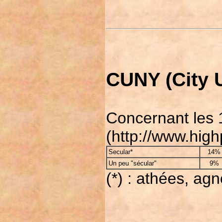
CUNY (City U
Concernant les 
(http://www.hig
Secular*
14%
Un peu "sécular"
9%
(*) : athées, agn