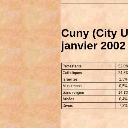
Cuny (City U
janvier 2002
Protestants
52,0
Catholiques
24,5
Israélites
1,3%
Musulmans
0,5%
Sans religion
14,1
Athées
0,4%
Divers
7,2%