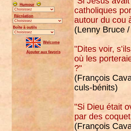
"Si Jésus avait 
Humour
catholiques por
Récréation
autour du cou à
(Lenny Bruce /
Boîte à outils
Welcome
"Dites voir, s'i
Ajouter aux favoris
où les porteraie
?"
(François Cava
culs-bénits)
"Si Dieu était o
par des coqueti
(François Cava