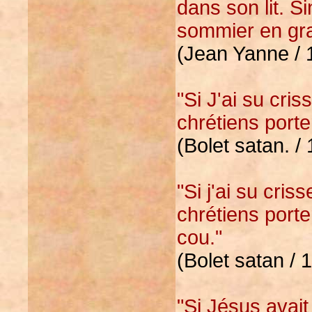
dans son lit. Si
sommier en gra
(Jean Yanne / 
"Si J'ai su cri
chrétiens porte
(Bolet satan. / 
"Si j'ai su cris
chrétiens porte
cou."
(Bolet satan / 
"Si Jésus avait