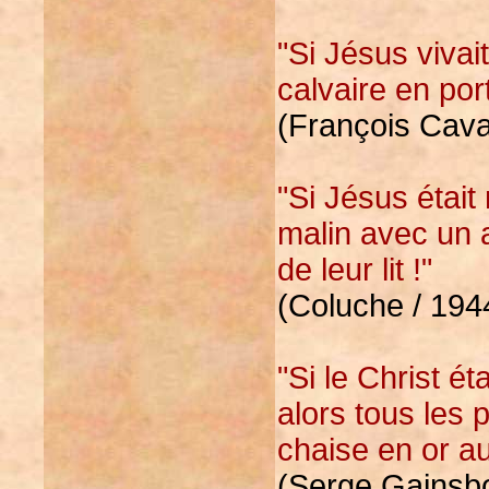
"Si Jésus vivai
calvaire en por
(François Cav
"Si Jésus était 
malin avec un 
de leur lit !"
(Coluche / 194
"Si le Christ ét
alors tous les p
chaise en or au
(Serge Gainsbo