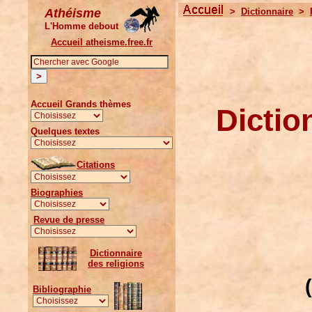
Athéisme
>
Dictionnaire
>
L'Homme debout
Accueil atheisme.free.fr
Accueil Grands thèmes
Dictio
Quelques textes
Citations
Biographies
Revue de presse
Dictionnaire
des religions
Bibliographie