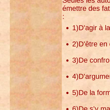
Seules les aut
émettre des fa
:
1)D'agir à 
2)D'être en 
3)De confron
4)D'argumen
5)De la form
6)De s'y mai