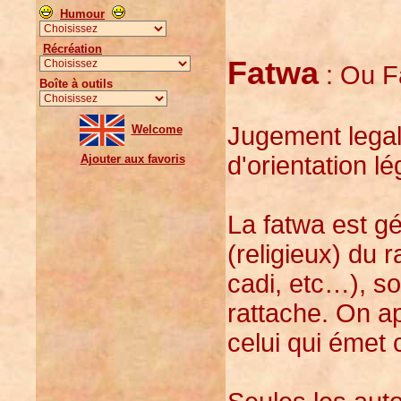
Humour
Récréation
Fatwa
: Ou Fa
Boîte à outils
Jugement legal,
Welcome
d'orientation l
Ajouter aux favoris
La fatwa est gé
(religieux) du 
cadi, etc…), soi
rattache. On a
celui qui émet 