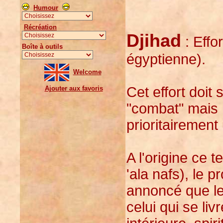
Humour
Récréation
Djihad
: Effo
Boîte à outils
égyptienne).
Welcome
Cet effort doit
Ajouter aux favoris
"combat" mais 
prioritairement
A l'origine ce t
'ala nafs), le
annoncé que le
celui qui se li