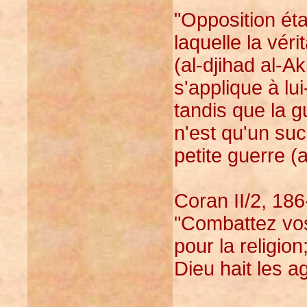
"Opposition éta
laquelle la véri
(al-djihad al-A
s'applique à l
tandis que la g
n'est qu'un suc
petite guerre (a
Coran II/2, 186
"Combattez vos
pour la religio
Dieu hait les a