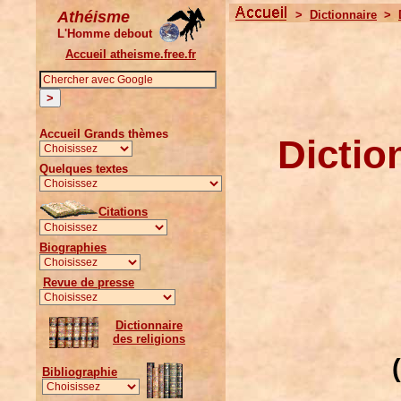
Athéisme
>
Dictionnaire
>
L'Homme debout
Accueil atheisme.free.fr
Accueil Grands thèmes
Dictio
Quelques textes
Citations
Biographies
Revue de presse
Dictionnaire
des religions
Bibliographie