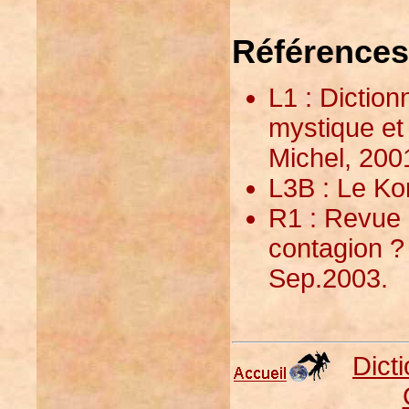
Références
L1 : Dictio
mystique et 
Michel, 200
L3B : Le Ko
R1 : Revue :
contagion ?
Sep.2003.
Dict