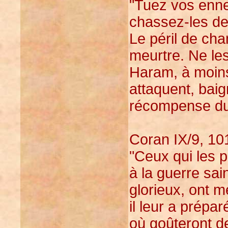
"Tuez vos enne
chassez-les des
Le péril de cha
meurtre. Ne le
Haram, à moins
attaquent, baig
récompense due
Coran IX/9, 101
"Ceux qui les p
à la guerre sai
glorieux, ont mé
il leur a prépa
où goûteront de