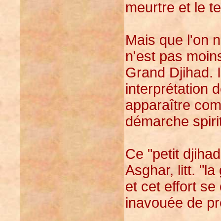
meurtre et le t
Mais que l'on n
n'est pas moin
Grand Djihad. I
interprétation 
apparaître com
démarche spirit
Ce "petit djiha
Asghar, litt. "l
et cet effort s
inavouée de pr