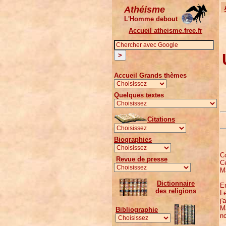
Athéisme
L'Homme debout
Accueil atheisme.free.fr
Accueil Grands thèmes
Quelques textes
Citations
Biographies
Co
Revue de presse
Ce
Ma
Dictionnaire
En
des religions
Le
j'
M
Bibliographie
no