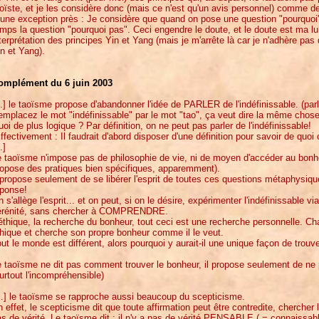
oïste, et je les considère donc (mais ce n'est qu'un avis personnel) comme des
une exception près : Je considère que quand on pose une question "pourquoi"
mps la question "pourquoi pas". Ceci engendre le doute, et le doute est ma l
terprétation des principes Yin et Yang (mais je m'arrête là car je n'adhère pas
n et Yang).
omplément du 6 juin 2003
..] le taoïsme propose d'abandonner l'idée de PARLER de l'indéfinissable. (parler
mplacez le mot "indéfinissable" par le mot "tao", ça veut dire la même chose
oi de plus logique ? Par définition, on ne peut pas parler de l'indéfinissable!
ffectivement : Il faudrait d'abord disposer d'une définition pour savoir de quoi 
.]
 taoïsme n'impose pas de philosophie de vie, ni de moyen d'accéder au bonheu
ropose des pratiques bien spécifiques, apparemment).
l propose seulement de se libérer l'esprit de toutes ces questions métaphys
éponse!
 s'allège l'esprit... et on peut, si on le désire, expérimenter l'indéfinissable via
érénité, sans chercher à COMPRENDRE.
éthique, la recherche du bonheur, tout ceci est une recherche personnelle. C
hique et cherche son propre bonheur comme il le veut.
ut le monde est différent, alors pourquoi y aurait-il une unique façon de trouv
e taoïsme ne dit pas comment trouver le bonheur, il propose seulement de 
urtout l'incompréhensible)
…] le taoïsme se rapproche aussi beaucoup du scepticisme.
 effet, le scepticisme dit que toute affirmation peut être contredite, chercher l
s de vérité. Le taoïsme dit : il n'y a pas de vérité PENSABLE ( = connaissabl