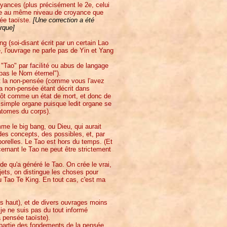
oyances (plus précisément le 2e, celui
sme au même niveau de croyance que
sée taoïste.
[Une correction a été
rque]
ng (soi-disant écrit par un certain Lao
, l'ouvrage ne parle pas de Yin et Yang
 "Tao" par facilité ou abus de langage
 pas le Nom éternel").
 et la non-pensée (comme vous l'avez
la non-pensée étant décrit dans
utôt comme un état de mort, et donc de
n simple organe puisque ledit organe se
atomes du corps).
e le big bang, ou Dieu, qui aurait
des concepts, des possibles, et, par
elles. Le Tao est hors du temps. (Et
ernant le Tao ne peut être strictement
ude qu'a généré le Tao. On crée le vrai,
objets, on distingue les choses pour
 du Tao Te King. En tout cas, c'est ma
lus haut), et de divers ouvrages moins
e ne suis pas du tout informé
a pensée taoïste).
s partie des fondements de la pensée