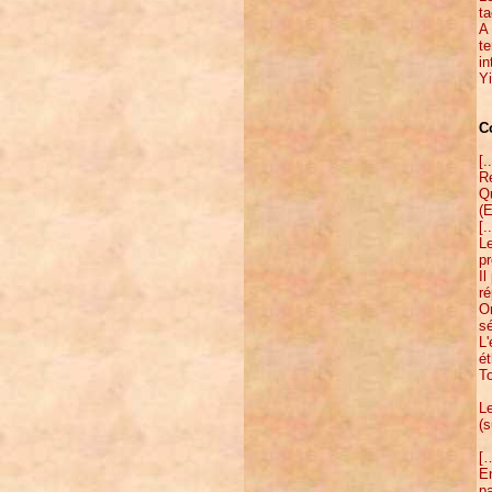
ta
A 
te
in
Yi
C
[.
Re
Qu
(E
[..
Le
p
I
r
On
s
L'
ét
To
L
(s
[
En
pa