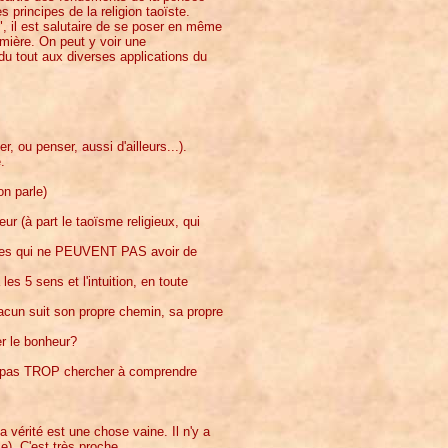
 principes de la religion taoïste.
, il est salutaire de se poser en même
umière. On peut y voir une
 du tout aux diverses applications du
, ou penser, aussi d'ailleurs...).
.
on parle)
r (à part le taoïsme religieux, qui
iques qui ne PEUVENT PAS avoir de
 les 5 sens et l'intuition, en toute
hacun suit son propre chemin, sa propre
er le bonheur?
ne pas TROP chercher à comprendre
a vérité est une chose vaine. Il n'y a
e). C'est très proche.