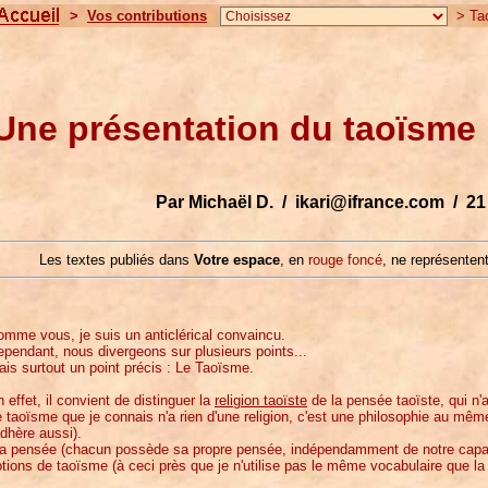
>
Vos contributions
> Tao
Une présentation du taoïsme
Par Michaël D. / ikari@ifrance.com / 21
Les textes publiés dans
Votre espace
, en
rouge foncé
, ne représentent
mme vous, je suis un anticlérical convaincu.
pendant, nous divergeons sur plusieurs points...
is surtout un point précis : Le Taoïsme.
 effet, il convient de distinguer la
religion taoïste
de la pensée taoïste, qui n'a 
 taoïsme que je connais n'a rien d'une religion, c'est une philosophie au même
adhère aussi).
a pensée (chacun possède sa propre pensée, indépendamment de notre capaci
tions de taoïsme (à ceci près que je n'utilise pas le même vocabulaire que la 