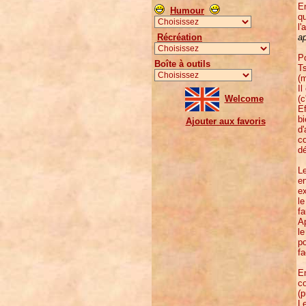
En
Humour
q
l'
ap
Récréation
Po
Boîte à outils
Ts
(m
Il
(c
Welcome
Ef
bi
Ajouter aux favoris
d'
co
dé
Le
en
e
le
fa
Ap
le
po
fa
En
co
(p
Le