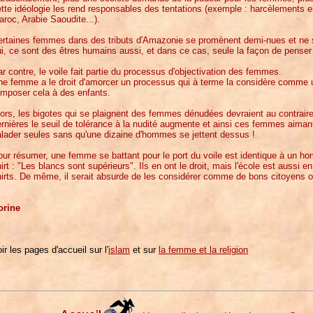
tte idéologie les rend responsables des tentations (exemple : harcèlements e
roc, Arabie Saoudite...).
ertaines femmes dans des tributs d'Amazonie se promènent demi-nues et ne 
i, ce sont des êtres humains aussi, et dans ce cas, seule la façon de pense
r contre, le voile fait partie du processus d'objectivation des femmes.
e femme a le droit d'amorcer un processus qui à terme la considère comme un
imposer cela à des enfants.
ors, les bigotes qui se plaignent des femmes dénudées devraient au contraire
rnières le seuil de tolérance à la nudité augmente et ainsi ces femmes aimant
lader seules sans qu'une dizaine d'hommes se jettent dessus !
ur résumer, une femme se battant pour le port du voile est identique à un hom
irt : "Les blancs sont supérieurs". Ils en ont le droit, mais l'école est aussi en 
irts. De même, il serait absurde de les considérer comme de bons citoyens o
orine
ir les pages d'accueil sur l'
islam
et sur
la femme et la religion