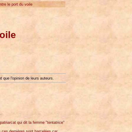
re le port du voile
oile
t que l'opinion de leurs auteurs.
.
atriarcat qui dit la femme "tentatrice"
 ces dernières sont harcelées car