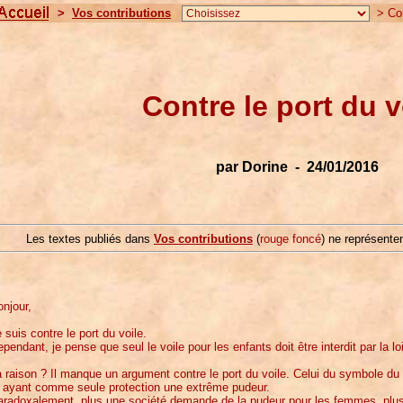
>
Vos contributions
> Cont
Contre le port du v
par Dorine - 24/01/2016
Les textes publiés dans
Vos contributions
(
rouge foncé
) ne représenten
njour,
 suis contre le port du voile.
pendant, je pense que seul le voile pour les enfants doit être interdit par la loi
 raison ? Il manque un argument contre le port du voile. Celui du symbole du p
t ayant comme seule protection une extrême pudeur.
aradoxalement, plus une société demande de la pudeur pour les femmes, plus