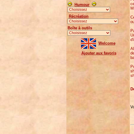
ce
Humour
Ma
Récréation
C
ou
Boîte à outils
Pa
Un
d'
Welcome
Al
de
Ajouter aux favoris
ba
Po
sh
sh
D
Vo