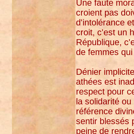
Une faute mora
croient pas doi
d'intolérance 
croit, c'est un
République, c'
de femmes qui 
Dénier implici
athées est ina
respect pour c
la solidarité o
référence divi
sentir blessés 
peine de rend