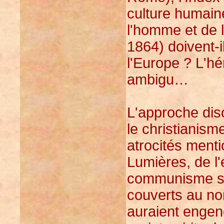
culture humaine
l'homme et de l
1864) doivent-i
l'Europe ? L'hé
ambigu…
L'approche disc
le christianis
atrocités ment
Lumières, de l'
communisme so
couverts au nom
auraient engen