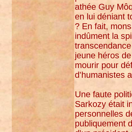
athée Guy Môque
en lui déniant 
? En fait, mons
indûment la spiri
transcendance 
jeune héros de
mourir pour déf
d'humanistes a
Une faute poli
Sarkozy était i
personnelles de
publiquement da