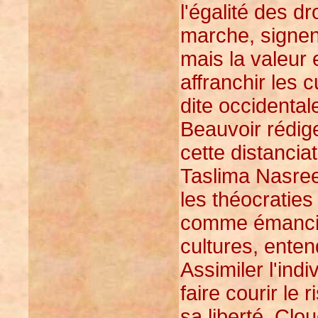
l'égalité des dr
marche, signent
mais la valeur 
affranchir les 
dite occidental
Beauvoir rédig
cette distancia
Taslima Nasre
les théocraties
comme émancipa
cultures, ente
Assimiler l'indi
faire courir le
sa liberté. Clo