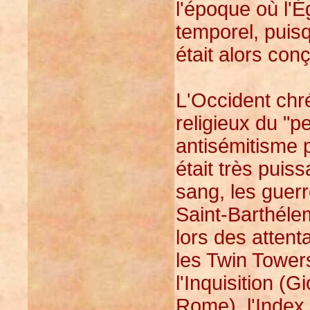
l'époque où l'É
temporel, puisq
était alors co
L'Occident chré
religieux du "p
antisémitisme p
était très puis
sang, les guerr
Saint-Barthéle
lors des attent
les Twin Towers
l'Inquisition (
Rome), l'Index