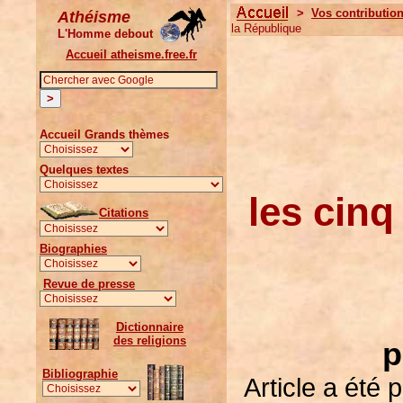
>
Vos contributio
Athéisme
la République
L'Homme debout
Accueil atheisme.free.fr
Accueil Grands thèmes
Quelques textes
les cinq
Citations
Biographies
Revue de presse
Dictionnaire
des religions
p
Bibliographie
Article a été