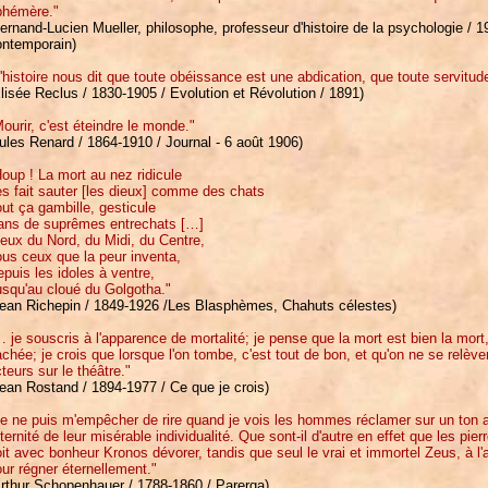
phémère."
ernand-Lucien Mueller, philosophe, professeur d'histoire de la psychologie / 19
ontemporain)
'histoire nous dit que toute obéissance est une abdication, que toute servitud
lisée Reclus / 1830-1905 / Evolution et Révolution / 1891)
ourir, c'est éteindre le monde."
ules Renard / 1864-1910 / Journal - 6 août 1906)
oup ! La mort au nez ridicule
s fait sauter [les dieux] comme des chats
ut ça gambille, gesticule
ans de suprêmes entrechats […]
eux du Nord, du Midi, du Centre,
us ceux que la peur inventa,
puis les idoles à ventre,
usqu'au cloué du Golgotha."
Jean Richepin / 1849-1926 /Les Blasphèmes, Chahuts célestes)
 je souscris à l'apparence de mortalité; je pense que la mort est bien la mort,
chée; je crois que lorsque l'on tombe, c'est tout de bon, et qu'on ne se relèv
teurs sur le théâtre."
ean Rostand / 1894-1977 / Ce que je crois)
e ne puis m'empêcher de rire quand je vois les hommes réclamer sur un ton as
éternité de leur misérable individualité. Que sont-il d'autre en effet que les p
it avec bonheur Kronos dévorer, tandis que seul le vrai et immortel Zeus, à l'ab
ur régner éternellement."
Arthur Schopenhauer / 1788-1860 / Parerga)