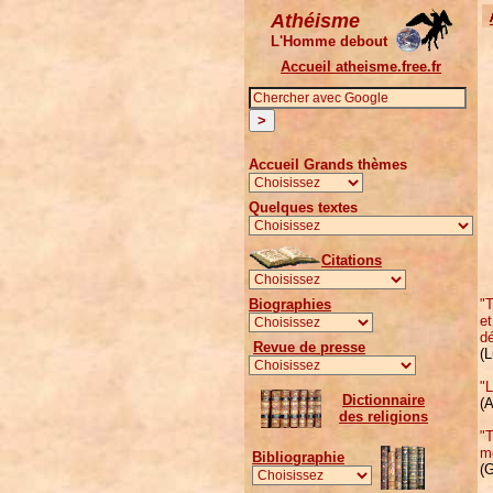
Athéisme
L'Homme debout
Accueil atheisme.free.fr
Accueil Grands thèmes
Quelques textes
Citations
"T
Biographies
et
dé
Revue de presse
(
"L
Dictionnaire
(A
des religions
"T
mo
Bibliographie
(