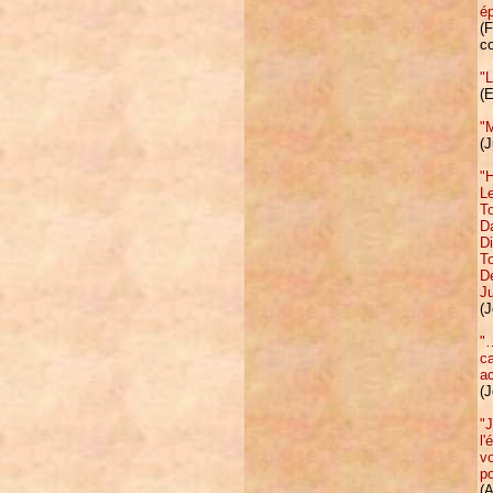
é
(F
c
"L
(E
"M
(J
"H
Le
To
D
Di
To
De
J
(
"…
ca
ac
(J
"J
l'
vo
po
(