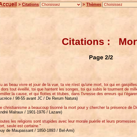
>
Citations
>
Thèmes
Citations : Mor
Page 2/2
u as beau vivre et jouir de la vue, ta vie n'est qu'une mort, toi qui en gaspill
 dors tout éveillé, toi que hantent les songes, toi qui subis le tourment de mi
mêler la cause, et qui flottes et titubes, dans l'ivresse des erreurs qui t'égaren
Lucrèce / 98-55 avant JC / De Rerum Natura)
e christianisme a beaucoup tisonné la mort pour y chercher la présence de Di
ndré Malraux / 1901-1976 / Lazare)
outes les religions sont stupides avec leur morale puérile et leurs promess
rt, seule est certaine."
Guy de Maupassant / 1850-1893 / Bel-Ami)