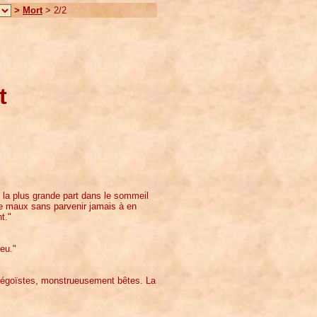
>
Mort
> 2/2
t
es la plus grande part dans le sommeil
lle maux sans parvenir jamais à en
t."
eu."
es égoïstes, monstrueusement bêtes. La