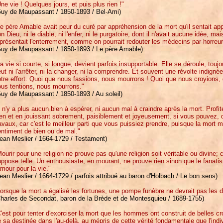
ne vie ! Quelques jours, et puis plus rien !"
Guy de Maupassant / 1850-1893 / Bel-Ami)
e père Amable avait peur du curé par appréhension de la mort qu'il sentait app
n Dieu, ni le diable, ni l'enfer, ni le purgatoire, dont il n'avait aucune idée, mais 
présentait l'enterrement, comme on pourrait redouter les médecins par horreu
Guy de Maupassant / 1850-1893 / Le père Amable)
a vie si courte, si longue, devient parfois insupportable. Elle se déroule, touj
ut ni l'arrêter, ni la changer, ni la comprendre. Et souvent une révolte indign
tre effort. Quoi que nous fassions, nous mourrons ! Quoi que nous croyions,
ous tentions, nous mourrons."
uy de Maupassant / 1850-1893 / Au soleil)
l n'y a plus aucun bien à espérer, ni aucun mal à craindre après la mort. Pro
en et en jouissant sobrement, paisiblement et joyeusement, si vous pouvez, de
avaux, car c'est le meilleur parti que vous puissiez prendre, puisque la mort m
ntiment de bien ou de mal."
ean Meslier / 1664-1729 / Testament)
ourir pour une religion ne prouve pas qu'une religion soit véritable ou divine; 
ppose telle. Un enthousiaste, en mourant, ne prouve rien sinon que le fanatis
amour pour la vie."
ean Meslier / 1664-1729 / parfois attribué au baron d'Holbach / Le bon sens)
orsque la mort a égalisé les fortunes, une pompe funèbre ne devrait pas les dif
Charles de Secondat, baron de la Brède et de Montesquieu / 1689-1755)
'est pour tenter d'exorciser la mort que les hommes ont construit de belles cr
 sa destinée dans l'au-delà, au mépris de cette vérité fondamentale que l'indi