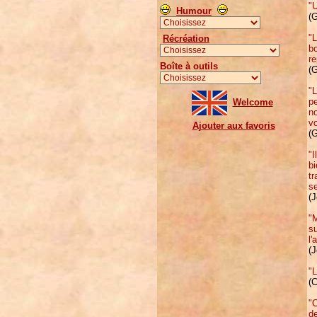
"U
Humour
(
"L
Récréation
bo
re
Boîte à outils
(
"L
pe
Welcome
no
v
Ajouter aux favoris
(G
"I
bi
tr
se
(J
"M
su
l'
(J
"L
(
"C
de