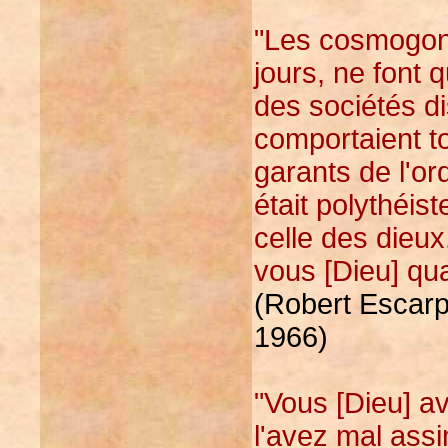
"Les cosmogon
jours, ne font 
des sociétés di
comportaient t
garants de l'or
était polythéis
celle des dieux
vous [Dieu] qua
(Robert Escarpi
1966)
"Vous [Dieu] a
l'avez mal assim