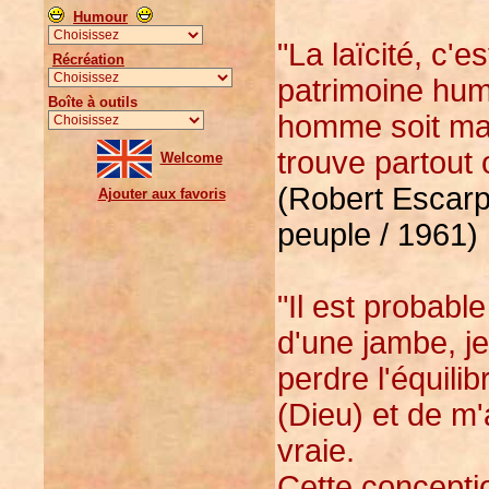
Humour
"La laïcité, c'e
Récréation
patrimoine huma
Boîte à outils
homme soit maî
trouve partout 
Welcome
(Robert Escarpi
Ajouter aux favoris
peuple / 1961)
"Il est probabl
d'une jambe, je
perdre l'équilib
(Dieu) et de m'
vraie.
Cette conceptio