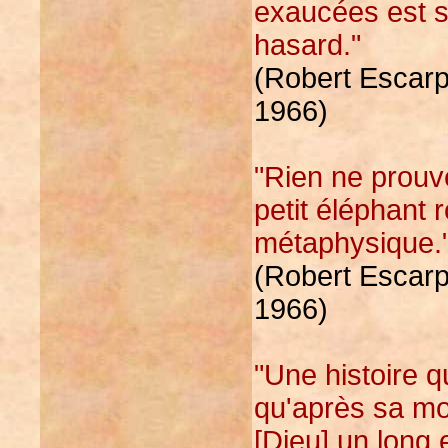
exaucées est s
hasard."
(Robert Escarpi
1966)
"Rien ne prouv
petit éléphant
métaphysique.
(Robert Escarpi
1966)
"Une histoire q
qu'après sa mo
[Dieu] un long e