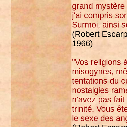
grand mystère e
j'ai compris so
Surmoi, ainsi so
(Robert Escarpi
1966)
"Vos religions 
misogynes, mêm
tentations du c
nostalgies ramè
n'avez pas fai
trinité. Vous ê
le sexe des an