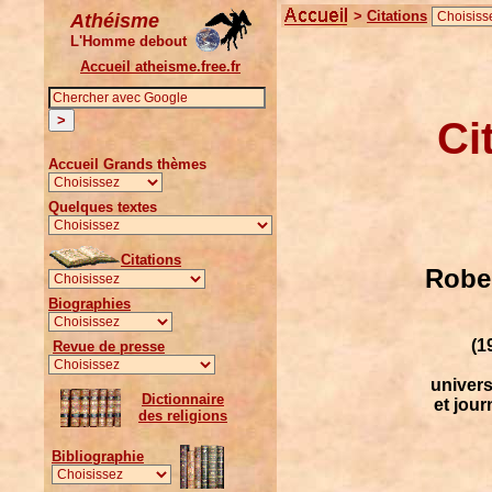
>
Citations
Athéisme
L'Homme debout
Accueil atheisme.free.fr
Ci
Accueil Grands thèmes
Quelques textes
Citations
Rober
Biographies
(1
Revue de presse
universi
Dictionnaire
et jour
des religions
Bibliographie