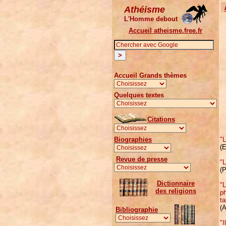
Athéisme
L'Homme debout
Accueil atheisme.free.fr
Accueil Grands thèmes
Quelques textes
Citations
"
Biographies
(E
Revue de presse
"
(P
Dictionnaire
"L
des religions
ph
ta
(A
Bibliographie
"I