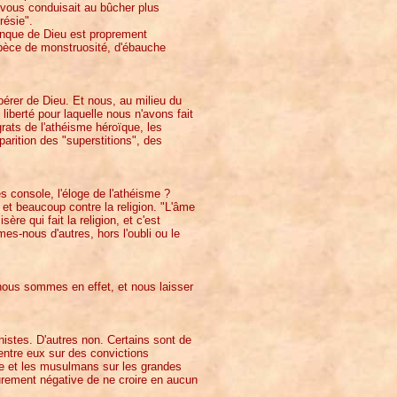
vous conduisait au bûcher plus
résie".
conque de Dieu est proprement
pèce de monstruosité, d'ébauche
ibérer de Dieu. Et nous, au milieu du
liberté pour laquelle nous n'avons fait
rats de l'athéisme héroïque, les
arition des "superstitions", des
es console, l'éloge de l'athéisme ?
et beaucoup contre la religion. "L'âme
re qui fait la religion, et c'est
es-nous d'autres, hors l'oubli ou le
nous sommes en effet, et nous laisser
nistes. D'autres non. Certains sont de
 entre eux sur des convictions
me et les musulmans sur les grandes
purement négative de ne croire en aucun