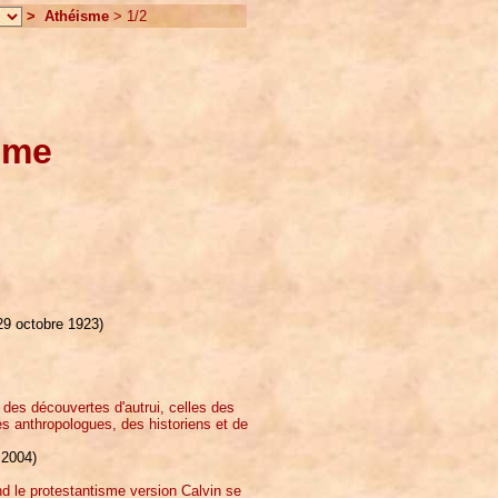
> Athéisme
> 1/2
sme
 29 octobre 1923)
t des découvertes d'autrui, celles des
s anthropologues, des historiens et de
 2004)
nd le protestantisme version Calvin se