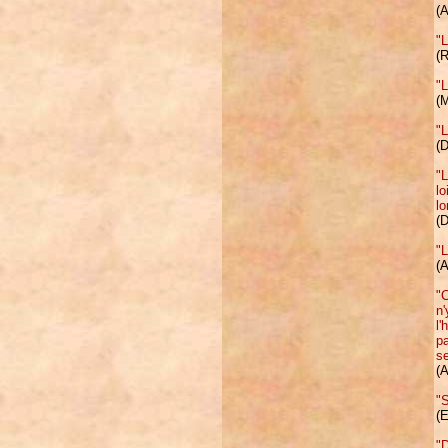
(A
"L
(R
"L
(M
"L
(D
"L
lo
lo
(D
"L
(A
"C
n'
l'
pa
se
(A
"S
(
"