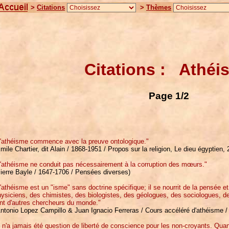
>
Citations
>
Thèmes
Citations : Athéi
Page 1/2
L'athéisme commence avec la preuve ontologique."
mile Chartier, dit Alain / 1868-1951 / Propos sur la religion, Le dieu égyptien,
L'athéisme ne conduit pas nécessairement à la corruption des mœurs."
ierre Bayle / 1647-1706 / Pensées diverses)
'athéisme est un "isme" sans doctrine spécifique; il se nourrit de la pensée e
ysiciens, des chimistes, des biologistes, des géologues, des sociologues, de
nt d'autres chercheurs du monde."
ntonio Lopez Campillo & Juan Ignacio Ferreras / Cours accéléré d'athéisme /
l n'a jamais été question de liberté de conscience pour les non-croyants. Qua