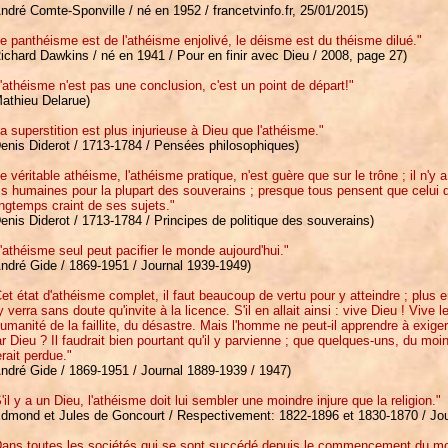
ndré Comte-Sponville / né en 1952 / francetvinfo.fr, 25/01/2015)
e panthéisme est de l'athéisme enjolivé, le déisme est du théisme dilué."
ichard Dawkins / né en 1941 / Pour en finir avec Dieu / 2008, page 27)
'athéisme n'est pas une conclusion, c'est un point de départ!"
athieu Delarue)
a superstition est plus injurieuse à Dieu que l'athéisme."
enis Diderot / 1713-1784 / Pensées philosophiques)
e véritable athéisme, l'athéisme pratique, n'est guère que sur le trône ; il n'y a r
is humaines pour la plupart des souverains ; presque tous pensent que celui qu
ngtemps craint de ses sujets."
enis Diderot / 1713-1784 / Principes de politique des souverains)
'athéisme seul peut pacifier le monde aujourd'hui."
ndré Gide / 1869-1951 / Journal 1939-1949)
et état d'athéisme complet, il faut beaucoup de vertu pour y atteindre ; plus e
y verra sans doute qu'invite à la licence. S'il en allait ainsi : vive Dieu ! Viv
humanité de la faillite, du désastre. Mais l'homme ne peut-il apprendre à exiger 
r Dieu ? Il faudrait bien pourtant qu'il y parvienne ; que quelques-uns, du moin
rait perdue."
ndré Gide / 1869-1951 / Journal 1889-1939 / 1947)
'il y a un Dieu, l'athéisme doit lui sembler une moindre injure que la religion."
Edmond et Jules de Goncourt / Respectivement: 1822-1896 et 1830-1870 / Jour
Dans toutes les sociétés qui se sont succédé depuis le commencement du mo