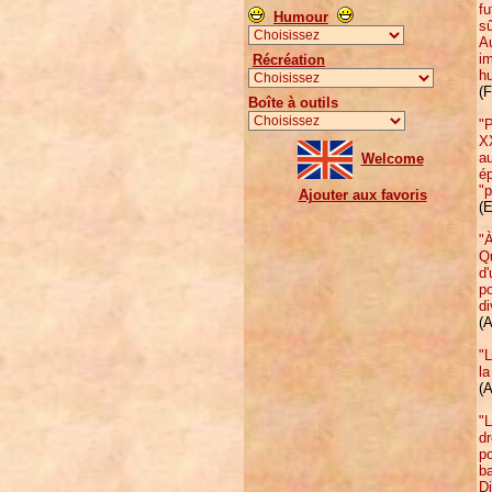
f
Humour
sû
Au
i
Récréation
hu
(F
Boîte à outils
"P
XX
au
Welcome
ép
"p
Ajouter aux favoris
(E
"À
Qu
d'
po
d
(A
"L
la
(A
"L
dr
po
ba
Di