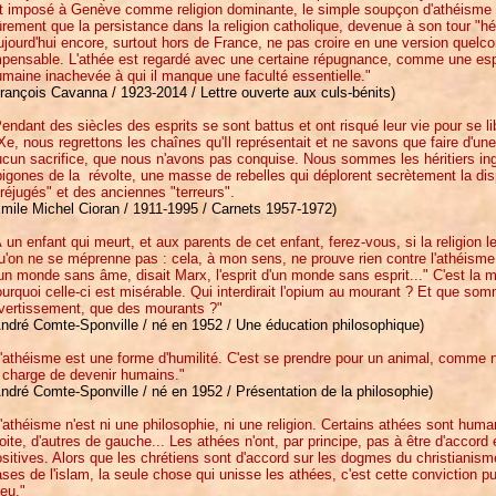
ut imposé à Genève comme religion dominante, le simple soupçon d'athéisme 
rement que la persistance dans la religion catholique, devenue à son tour "hé
jourd'hui encore, surtout hors de France, ne pas croire en une version quel
mpensable. L'athée est regardé avec une certaine répugnance, comme une es
maine inachevée à qui il manque une faculté essentielle."
rançois Cavanna / 1923-2014 / Lettre ouverte aux culs-bénits)
endant des siècles des esprits se sont battus et ont risqué leur vie pour se l
e, nous regrettons les chaînes qu'Il représentait et ne savons que faire d'une 
cun sacrifice, que nous n'avons pas conquise. Nous sommes les héritiers ing
igones de la révolte, une masse de rebelles qui déplorent secrètement la disp
réjugés" et des anciennes "terreurs".
mile Michel Cioran / 1911-1995 / Carnets 1957-1972)
 un enfant qui meurt, et aux parents de cet enfant, ferez-vous, si la religion l
'on ne se méprenne pas : cela, à mon sens, ne prouve rien contre l'athéisme 
un monde sans âme, disait Marx, l'esprit d'un monde sans esprit..." C'est la misè
urquoi celle-ci est misérable. Qui interdirait l'opium au mourant ? Et que somm
ivertissement, que des mourants ?"
ndré Comte-Sponville / né en 1952 / Une éducation philosophique)
'athéisme est une forme d'humilité. C'est se prendre pour un animal, comme 
 charge de devenir humains."
ndré Comte-Sponville / né en 1952 / Présentation de la philosophie)
'athéisme n'est ni une philosophie, ni une religion. Certains athées sont huma
oite, d'autres de gauche... Les athées n'ont, par principe, pas à être d'accord
sitives. Alors que les chrétiens sont d'accord sur les dogmes du christianis
ses de l'islam, la seule chose qui unisse les athées, c'est cette conviction 
eu."