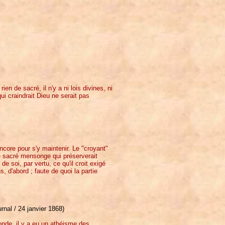
ien de sacré, il n'y a ni lois divines, ni
i craindrait Dieu ne serait pas
ncore pour s'y maintenir. Le "croyant"
e le sacré mensonge qui préserverait
de soi, par vertu, ce qu'il croit exigé
s, d'abord ; faute de quoi la partie
nal / 24 janvier 1868)
nde, il y a eu un athéisme des