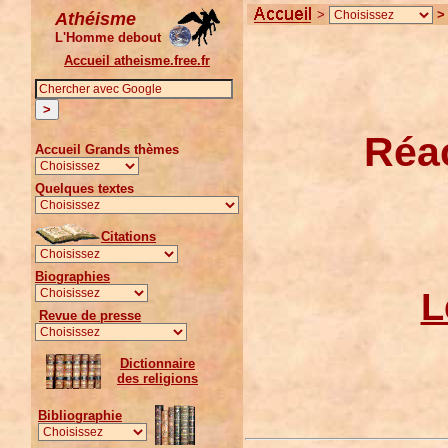
>
Athéisme
L'Homme debout
Accueil atheisme.free.fr
Réac
Accueil Grands thèmes
Quelques textes
Citations
Biographies
L
Revue de presse
Dictionnaire
des religions
Bibliographie