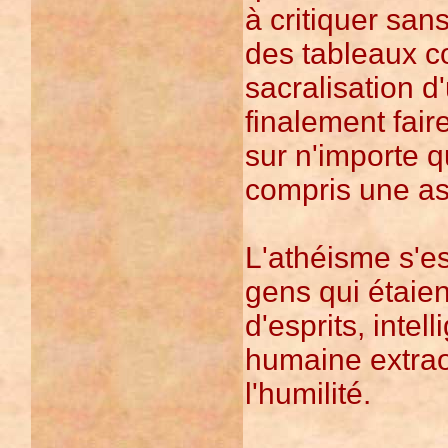
à critiquer san
des tableaux co
sacralisation 
finalement fai
sur n'importe q
compris une as
L'athéisme s'e
gens qui étaien
d'esprits, intel
humaine extraor
l'humilité.