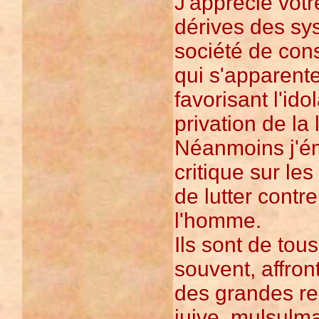
J'apprécie votre
dérives des sy
société de con
qui s'apparente
favorisant l'ido
privation de la
Néanmoins j'ém
critique sur les
de lutter contr
l'homme.
Ils sont de tous
souvent, affron
des grandes re
juive, mulsulma