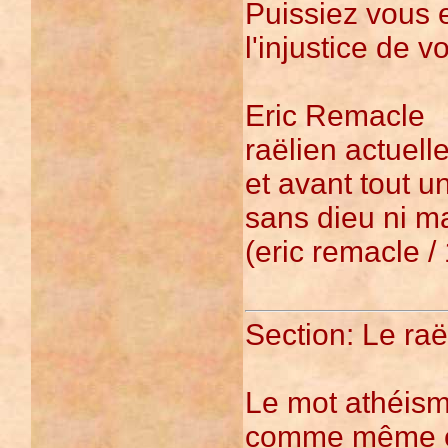
Puissiez vous 
l'injustice de v
Eric Remacle
raëlien actuel
et avant tout u
sans dieu ni ma
(eric remacle /
Section: Le raë
Le mot athéism
comme même en