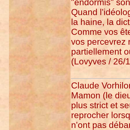
"endormis" sont
Quand l'idéolog
la haine, la dic
Comme vos êtes
vos percevrez 
partiellement o
(Lovyves / 26/1
Claude Vorhilo
Mamon (le dieu 
plus strict et s
reprocher lorsq
n'ont pas déba