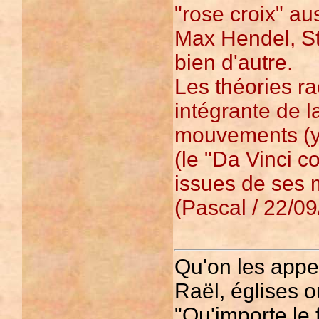
"rose croix" au
Max Hendel, St
bien d'autre.
Les théories ra
intégrante de l
mouvements (ya
(le "Da Vinci c
issues de ses m
(Pascal / 22/09
Qu'on les appe
Raël, églises 
"Qu'importe le f