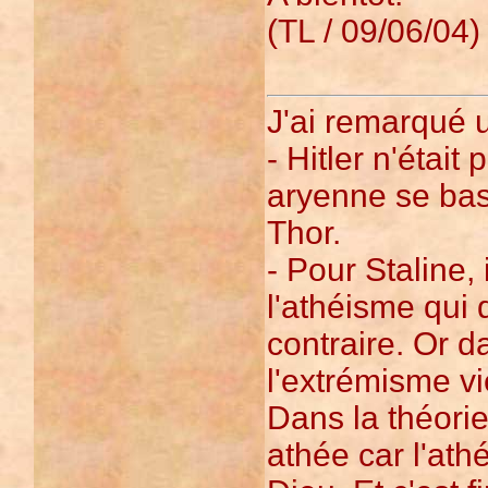
(TL / 09/06/04)
J'ai remarqué u
- Hitler n'étai
aryenne se bas
Thor.
- Pour Staline, i
l'athéisme qui
contraire. Or d
l'extrémisme vi
Dans la théorie
athée car l'ath