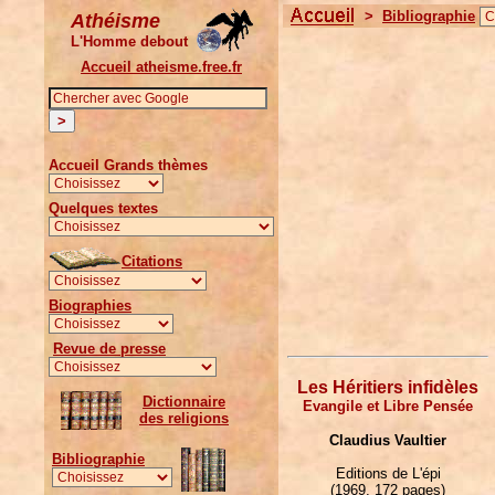
>
Bibliographie
Athéisme
L'Homme debout
Accueil atheisme.free.fr
Accueil Grands thèmes
Quelques textes
Citations
Biographies
Revue de presse
Les Héritiers infidèles
Dictionnaire
Evangile et Libre Pensée
des religions
Claudius Vaultier
Bibliographie
Editions de L'épi
(1969, 172 pages)