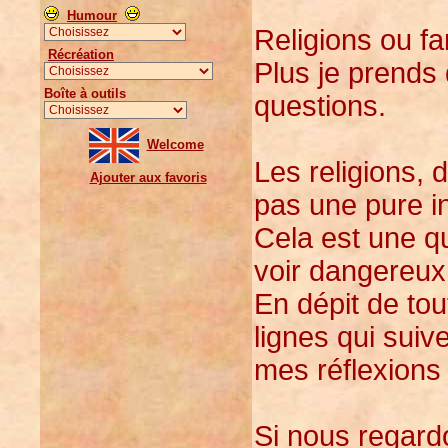
Humour
Religions ou f
Récréation
Plus je prends 
Boîte à outils
questions.
Welcome
Les religions, 
Ajouter aux favoris
pas une pure i
Cela est une que
voir dangereux
En dépit de tout
lignes qui suiv
mes réflexions 
Si nous regard