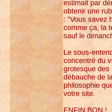
estimait par dé
obtenir une ru
: "Vous savez 
comme ça, la té
sauf le dimanc
Le sous-entendu
concentré du vul
grotesque des 
débauche de la 
philosophie que
votre site.
ENFIN BON !