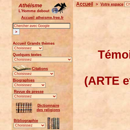
>
Votre espace
Athéisme
L'Homme debout
Accueil atheisme.free.fr
Accueil Grands thèmes
Témoi
Quelques textes
Citations
(ARTE e
Biographies
Revue de presse
Dictionnaire
des religions
Bibliographie