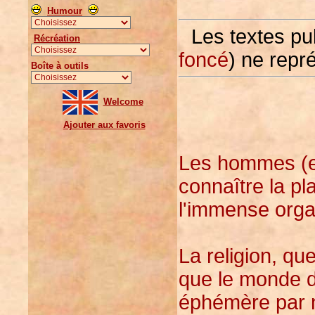
Humour
Les textes pu
Récréation
foncé
) ne repr
Boîte à outils
Welcome
Ajouter aux favoris
Les hommes (et
connaître la pl
l'immense org
La religion, que
que le monde de
éphémère par na