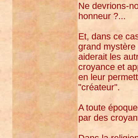
Ne devrions-no
honneur ?...
Et, dans ce cas
grand mystère d
aiderait les au
croyance et app
en leur permett
"créateur".
A toute époque,
par des croyant
Dans la religi