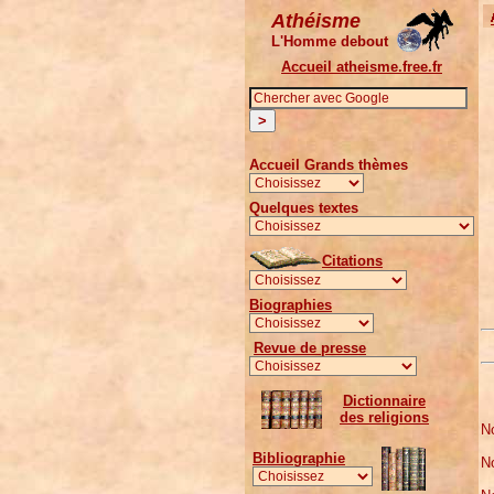
Athéisme
L'Homme debout
Accueil atheisme.free.fr
Accueil Grands thèmes
Quelques textes
Citations
Biographies
Revue de presse
Dictionnaire
des religions
No
Bibliographie
No