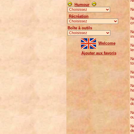
No
Humour
No
Récréation
N
cr
Boîte à outils
No
in
Welcome
No
le
Ajouter aux favoris
No
to
No
tr
No
ha
No
do
No
ou
No
de