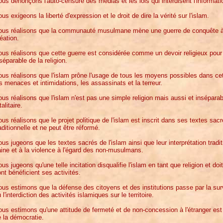
us dénonçons l'auto-censure des médias et les lois qui interdisent l'information
us exigeons la liberté d'expression et le droit de dire la vérité sur l'islam.
ous réalisons que la communauté musulmane mène une guerre de conquête à
éation.
us réalisons que cette guerre est considérée comme un devoir religieux pour
séparable de la religion.
us réalisons que l'islam prône l'usage de tous les moyens possibles dans cet
s menaces et intimidations, les assassinats et la terreur.
us réalisons que l'islam n'est pas une simple religion mais aussi et inséparab
talitaire.
us réalisons que le projet politique de l'islam est inscrit dans ses textes sacr
aditionnelle et ne peut être réformé.
us jugeons que les textes sacrés de l'islam ainsi que leur interprétation traditi
ine et à la violence à l'égard des non-musulmans.
us jugeons qu'une telle incitation disqualifie l'islam en tant que religion et doit
nt bénéficient ses activités.
us estimons que la défense des citoyens et des institutions passe par la surve
 l'interdiction des activités islamiques sur le territoire.
us estimons qu'une attitude de fermeté et de non-concession à l'étranger est
 la démocratie.