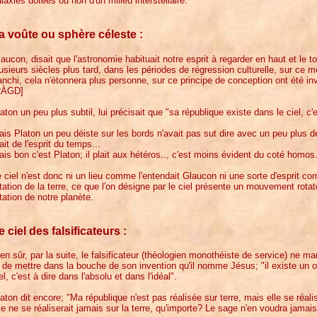
laxies dotées ou non d'un milieu interstellaire.
a voûte ou sphère céleste :
aucon, disait que l'astronomie habituait notre esprit à regarder en haut et le to
usieurs siècles plus tard, dans les périodes de régression culturelle, sur ce 
anchi, cela n'étonnera plus personne, sur ce principe de conception ont été i
RÀGD]
aton un peu plus subtil, lui précisait que "sa république existe dans le ciel, c'es
is Platon un peu déiste sur les bords n'avait pas sut dire avec un peu plus d
ait de l'esprit du temps...
is bon c'est Platon; il plait aux hétéros.., c'est moins évident du coté homos.
 ciel n'est donc ni un lieu comme l'entendait Glaucon ni une sorte d'esprit com
tation de la terre, ce que l'on désigne par le ciel présente un mouvement rotat
tation de notre planète.
e ciel des falsificateurs :
en sûr, par la suite, le falsificateur (théologien monothéiste de service) ne ma
 de mettre dans la bouche de son invention qu'il nomme Jésus; "il existe un o
el, c'est à dire dans l'absolu et dans l'idéal".
aton dit encore; "Ma république n'est pas réalisée sur terre, mais elle se réa
le ne se réaliserait jamais sur la terre, qu'importe? Le sage n'en voudra jamais 