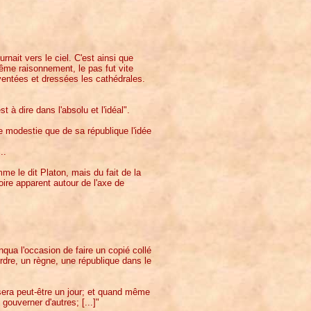
urnait vers le ciel. C'est ainsi que
même raisonnement, le pas fut vite
nventées et dressées les cathédrales.
t à dire dans l'absolu et l'idéal".
e modestie que de sa république l'idée
..
me le dit Platon, mais du fait de la
oire apparent autour de l'axe de
nqua l'occasion de faire un copié collé
rdre, un règne, une république dans le
lisera peut-être un jour; et quand même
gouverner d'autres; [...]"