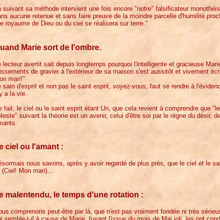
 suivant sa méthode intervient une fois encore "notre" falsificateur monothéi
ns aucune retenue et sans faire preuve de la moindre parcelle d'humilité pro
e royaume de Dieu ou du ciel se réalisera sur terre."
uand Marie sort de l'ombre.
 lecteur avertit sait depuis longtemps pourquoi l'intelligente et gracieuse Mari
issements de gravier à l'extérieur de sa maison s'est aussitôt et vivement écr
on mari!"
 sain d'esprit et non pas le saint esprit, voyez-vous, faut se rendre à l'éviden
 y a la vie.
 fait, le ciel ou le saint esprit étant Un, que cela revient à comprendre que 
leste" suivant la théorie est un avenir, celui d'être soi par le règne du désir, 
mants.
e ciel ou l'amant :
sormais nous savons, après y avoir regardé de plus près, que le ciel et le sai
. (Ciel! Mon mari)...
e malentendu, le temps d'une rotation :
us comprenons peut-être par là, que n'est pas vraiment fondée ni très sérieus
i semble-t-il à cause de Marie, fuyant l'issue du mois de Mai joli, les ont cond