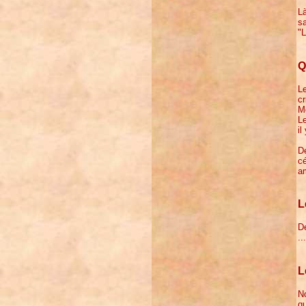
Là
sa
"L
Q
Le
cr
M
Le
il
De
cé
a
L
Dé
..
L
No
qu