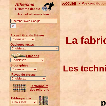
>
Vos contributio
Athéisme
L'Homme debout
Accueil atheisme.free.fr
Accueil Grands thèmes
La fabri
Quelques textes
Citations
Les techn
Biographies
Revue de presse
Dictionnaire
des religions
Bibliographie
p