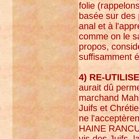
folie (rappelon
basée sur des 
anal et à l'app
comme on le sa
propos, considé
suffisamment él
4) RE-UTILI
aurait dû perme
marchand Maho
Juifs et Chréti
ne l'acceptère
HAINE RANCUN
vis des Juifs, 