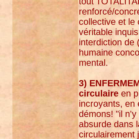
tout TOTALITA
renforcé/concré
collective et le
véritable inquisi
interdiction de 
humaine concou
mental.
3) ENFERME
circulaire
en pr
incroyants, en 
démons! "il n'y
absurde dans la
circulairement 