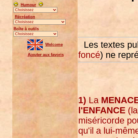
Humour
Récréation
Boîte à outils
Les textes pu
Welcome
foncé
) ne repr
Ajouter aux favoris
1)
La
MENAC
l'ENFANCE
(la
miséricorde pou
qu'il a lui-mê