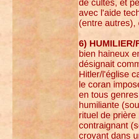
de cultes, et p
avec l'aide te
(entre autres),
6) HUMILIER
bien haineux e
désignait comm
Hitler/l'église 
le coran impose 
en tous genres
humiliante (sou
rituel de prièr
contraignant (s
croyant dans u