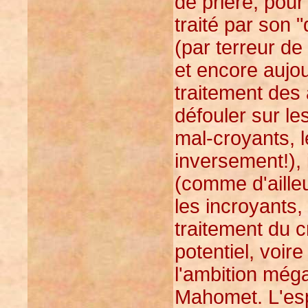
de prière, pour
traité par son "
(par terreur de 
et encore aujou
traitement des a
défouler sur le
mal-croyants, l
inversement!),
(comme d'aille
les incroyants,
traitement du c
potentiel, voire
l'ambition mé
Mahomet. L'esp