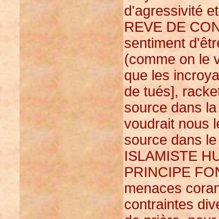
d'agressivité 
REVE DE CONQ
sentiment d'êtr
(comme on le vo
que les incroy
de tués], racke
source dans 
voudrait nous l
source dans l
ISLAMISTE H
PRINCIPE FON
menaces corani
contraintes div