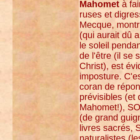
Mahomet
à fai
ruses et digres
Mecque, montra
(qui aurait dû a
le soleil pend
de l'être (il se
Christ), est év
imposture. C'e
coran de répon
prévisibles (et 
Mahomet!), SO
(de grand guign
livres sacrés,
naturalistes (l