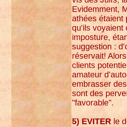
Evidemment, M
athées étaient p
qu'ils voyaient
imposture, étan
suggestion : d'o
réservait! Alor
clients potentie
amateur d'auto-
embrasser des c
sont des perver
"favorable".
5) EVITER
le d