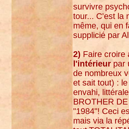
survivre psyc
tour... C'est l
même, qui en fai
supplicié par Al
2)
Faire croire 
l'intérieur
par u
de nombreux ver
et sait tout) : l
envahi, littér
BROTHER DE 
"1984"! Ceci e
mais via la rép