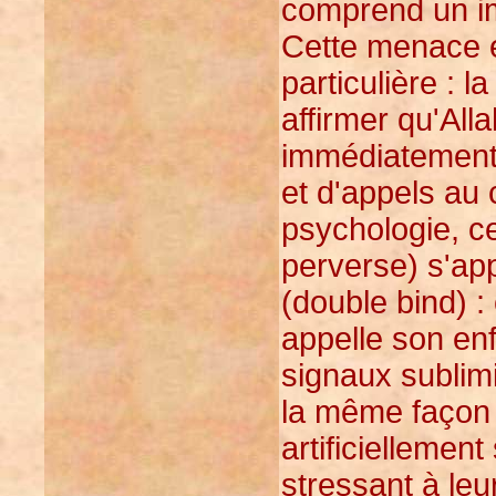
comprend un i
Cette menace e
particulière : 
affirmer qu'All
immédiatement
et d'appels au
psychologie, c
perverse) s'a
(double bind) 
appelle son enf
signaux sublim
la même façon 
artificiellemen
stressant à leur