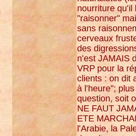
nourriture qu'il
"raisonner" mai
sans raisonnem
cerveaux frust
des digressions
n'est JAMAIS d
VRP pour la rép
clients : on dit
à l'heure"; plus
question, soit 
NE FAUT JAM
ETE MARCHAN
l'Arabie, la Pal