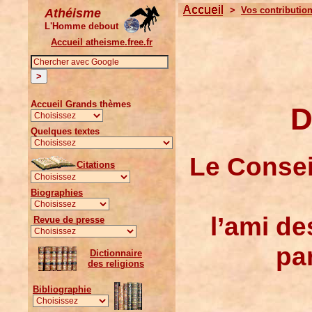
>
Vos contributio
Athéisme
L'Homme debout
Accueil atheisme.free.fr
Accueil Grands thèmes
D
Quelques textes
Le Consei
Citations
Biographies
l’ami de
Revue de presse
pa
Dictionnaire
des religions
Bibliographie