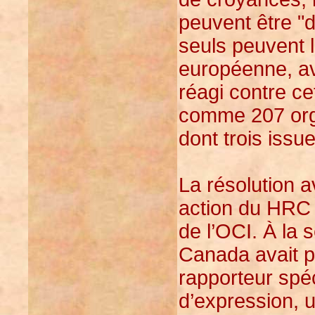
peuvent être "d
seuls peuvent l
européenne, av
réagi contre cet
comme 207 org
dont trois iss
La résolution a
action du HRC 
de l’OCI. À la 
Canada avait p
rapporteur spéc
d’expression, 