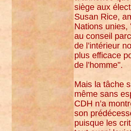
siège aux élec
Susan Rice, a
Nations unies,
au conseil par
de l’intérieur 
plus efficace p
de l’homme".
Mais la tâche 
même sans espo
CDH n’a montré
son prédécesseu
puisque les cr