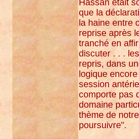
Hassan était so
que la déclarati
la haine entre 
reprise après 
tranché en affi
discuter . . . l
repris, dans u
logique encore 
session antérie
comporte pas d
domaine particu
thème de notre 
poursuivre".