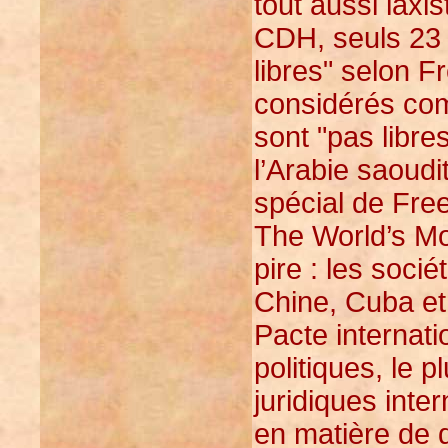
tout aussi laxi
CDH, seuls 23 
libres" selon 
considérés comm
sont "pas libres
l’Arabie saoudi
spécial de Fre
The World’s Mo
pire : les soci
Chine, Cuba et 
Pacte internatio
politiques, le 
juridiques inte
en matière de d