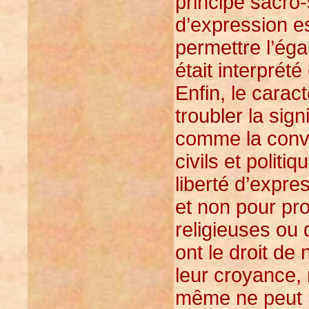
principe sacro-
d’expression es
permettre l’égal
était interprét
Enfin, le cara
troubler la sig
comme la conven
civils et politiq
liberté d’expre
et non pour pro
religieuses ou
ont le droit de
leur croyance, n
même ne peut pa