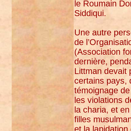
le Roumain Dor
Siddiqui.
Une autre pers
de l’Organisat
(Association fo
dernière, pend
Littman devait
certains pays,
témoignage de L
les violations d
la charia, et e
filles musulma
et la lapidatio