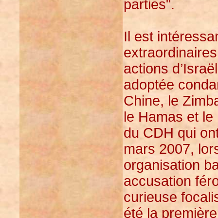
parties".
Il est intéress
extraordinaire
actions d’Israë
adoptée condam
Chine, le Zimba
le Hamas et le 
du CDH qui ont 
mars 2007, lor
organisation b
accusation fér
curieuse focalis
été la premièr