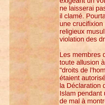
exigeant un vo
ne laisserai pas
il clamé. Pourta
une crucifixion
religieux musul
violation des d
Les membres de
toute allusion 
"droits de l’h
étaient autoris
la Déclaration 
Islam pendant u
de mal à montrer