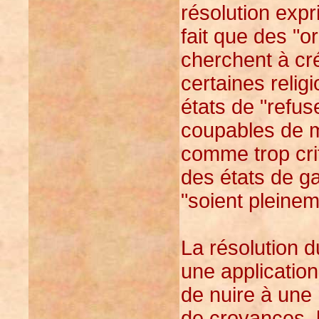
résolution expr
fait que des "o
cherchent à cr
certaines relig
états de "refus
coupables de m
comme trop crit
des états de ga
"soient pleinem
La résolution d
une application
de nuire à une
de croyances, 