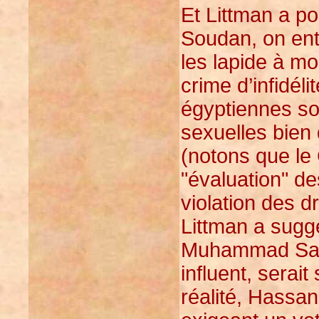
Et Littman a po
Soudan, on ente
les lapide à mo
crime d’infidél
égyptiennes so
sexuelles bien 
(notons que le
"évaluation" de
violation des d
Littman a sugg
Muhammad Sayyi
influent, serait
réalité, Hassan