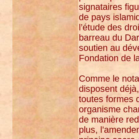
signataires fig
de pays islamiq
l’étude des dro
barreau du Darf
soutien au dév
Fondation de l
Comme le notait
disposent déjà,
toutes formes d
organisme char
de manière red
plus, l’amendem