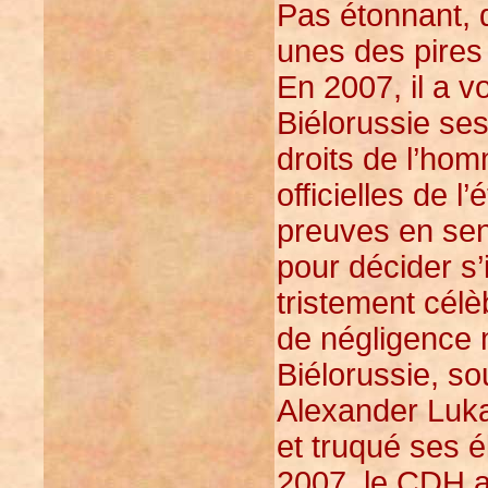
Pas étonnant, 
unes des pires
En 2007, il a v
Biélorussie se
droits de l’ho
officielles de l
preuves en sen
pour décider s’
tristement cél
de négligence 
Biélorussie, so
Alexander Luka
et truqué ses 
2007, le CDH a