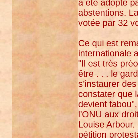
a été adopté pa
abstentions. L
votée par 32 vo
Ce qui est rem
internationale 
"Il est très pr
être . . . le ga
s’instaurer des
constater que l
devient tabou"
l’ONU aux droi
Louise Arbour.
pétition protes