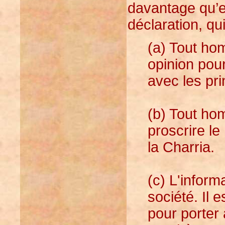
davantage qu’el
déclaration, qui
(a) Tout ho
opinion pour
avec les pri
(b) Tout hom
proscrire l
la Charria.
(c) L'informa
société. Il e
pour porter 