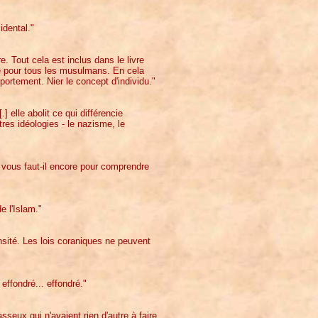
idental."
re. Tout cela est inclus dans le livre
le pour tous les musulmans. En cela
mportement. Nier le concept d'individu."
 elle abolit ce qui différencie
tres idéologies - le nazisme, le
 vous faut-il encore pour comprendre
 l'Islam."
tensité. Les lois coraniques ne peuvent
effondré... effondré."
seux qui n'avaient rien d'autre à faire