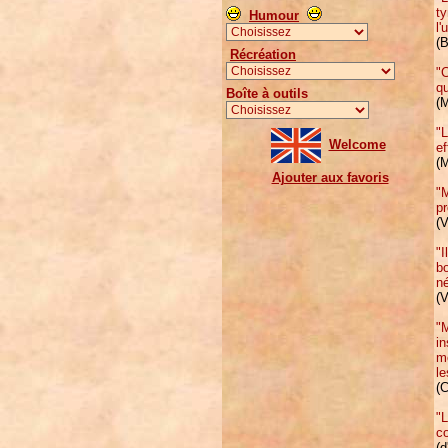
ty
Humour
l'
(
Récréation
"C
qu
Boîte à outils
(
"L
Welcome
ef
(
Ajouter aux favoris
"M
pr
(V
"I
bo
né
(V
"M
in
mo
le
(C
"L
co
(d