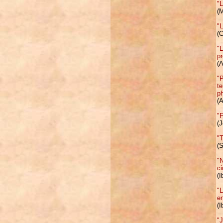
"L
(M
"L
(C
"L
pr
(
"P
te
ph
(
"F
(
"T
(
"N
ci
(I
"L
en
(I
"J