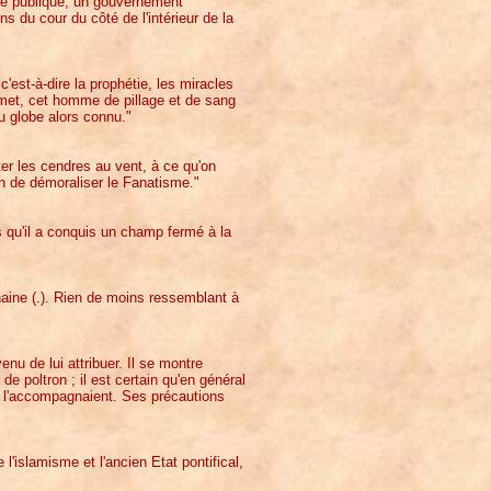
vie publique, un gouvernement
s du cour du côté de l'intérieur de la
c'est-à-dire la prophétie, les miracles
omet, cet homme de pillage et de sang
u globe alors connu."
ter les cendres au vent, à ce qu'on
n de démoraliser le Fanatisme."
ays qu'il a conquis un champ fermé à la
ine (.). Rien de moins ressemblant à
nu de lui attribuer. Il se montre
de poltron ; il est certain qu'en général
ui l'accompagnaient. Ses précautions
l'islamisme et l'ancien Etat pontifical,