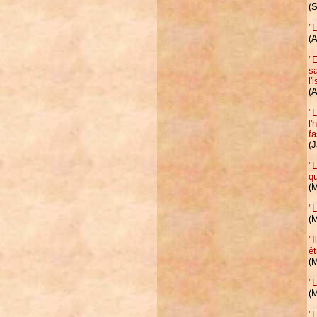
(
"L
(A
"E
sa
l'
(A
"L
l'
fa
(
"L
qu
(
"L
(
"I
êt
(
"L
(
"L