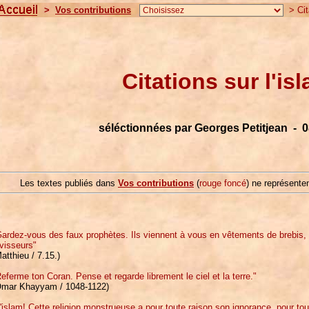
>
Vos contributions
> Cita
Citations sur l'is
séléctionnées par Georges Petitjean - 0
Les textes publiés dans
Vos contributions
(
rouge foncé
) ne représenten
Gardez-vous des faux prophètes. Ils viennent à vous en vêtements de brebis,
visseurs"
atthieu / 7.15.)
eferme ton Coran. Pense et regarde librement le ciel et la terre."
Omar Khayyam / 1048-1122)
'islam! Cette religion monstrueuse a pour toute raison son ignorance, pour to