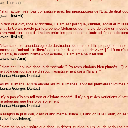
Sam Touzani)
'islam actuel n'est pas compatible avec les présupposés de l'Etat de droit occ
yaan Hirsi Ali)
n tant que croyance et doctrine, l'islam est politique, culturel, social et militai
int : le Coran, révélé par le prophète Mohamed dont la vie doit être un modè
islam veut nier toute distinction entre les personnes et toute différence de co
ayan Hirsi Ali)
'islamisme est une idéologie de destruction de masse. Elle propage le chaos [.]
homme de l'animal : la liberté de pensée, d'expression, de vivre. [.]. Là où d'au
scisme, le communisme - ont échoué, l'islamisme peut réussir."
Jahanchahi Amir)
'islam est-il soluble dans la démocratie ? Pauvres dindons bien plumés ! Que
e votre démocratie se dissout irrésistiblement dans l'Islam ?"
Maurice-Georges Dantec)
es musulmans, et pire encore les musulmanes, sont les premières victimes de
Maurice-Georges Dantec)
l n'y a pas d'Islam militant et d'Islam modéré. Il n'y a que des variations d'in
re adoucies que très provisoirement"
Maurice-Georges Dantec)
a religion la plus con, c'est quand même l'islam. Quand on lit le Coran, on est 
Michel Houellebecq)
'islam ne pouvait naître que dans un désert stupide, au milieu de bédouins cras