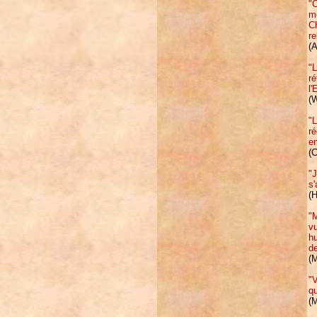
"C
mo
Ch
re
(
"L
ré
l
(W
"L
r
en
(
"J
s'
(
"M
vu
hu
de
(M
"V
qu
(M