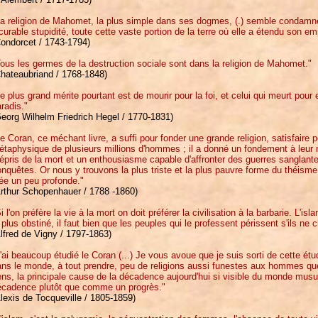
La religion de Mahomet, la plus simple dans ses dogmes, (.) semble condamne
curable stupidité, toute cette vaste portion de la terre où elle a étendu son em
Condorcet / 1743-1794)
ous les germes de la destruction sociale sont dans la religion de Mahomet."
Chateaubriand / 1768-1848)
e plus grand mérite pourtant est de mourir pour la foi, et celui qui meurt pour el
radis."
eorg Wilhelm Friedrich Hegel / 1770-1831)
e Coran, ce méchant livre, a suffi pour fonder une grande religion, satisfaire
taphysique de plusieurs millions d'hommes ; il a donné un fondement à leur mo
pris de la mort et un enthousiasme capable d'affronter des guerres sanglante
nquêtes. Or nous y trouvons la plus triste et la plus pauvre forme du théisme.(
ée un peu profonde."
Arthur Schopenhauer / 1788 -1860)
i l'on préfère la vie à la mort on doit préférer la civilisation à la barbarie. L'i
 plus obstiné, il faut bien que les peuples qui le professent périssent s'ils ne 
lfred de Vigny / 1797-1863)
'ai beaucoup étudié le Coran (...) Je vous avoue que je suis sorti de cette étud
ans le monde, à tout prendre, peu de religions aussi funestes aux hommes qu
ns, la principale cause de la décadence aujourd'hui si visible du monde mus
écadence plutôt que comme un progrès."
lexis de Tocqueville / 1805-1859)