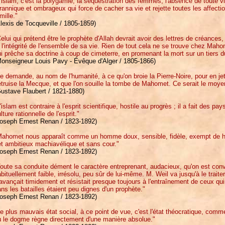
'islam, c'est la polygamie, la séquestration des femmes, l'absence de toute 
rannique et ombrageux qui force de cacher sa vie et rejette toutes les affection
mille."
lexis de Tocqueville / 1805-1859)
elui qui prétend être le prophète d'Allah devrait avoir des lettres de créances, 
 l'intégrité de l'ensemble de sa vie. Rien de tout cela ne se trouve chez Mah
i prêche sa doctrine à coup de cimeterre, en promenant la mort sur un tiers d
Monseigneur Louis Pavy - Évêque d'Alger / 1805-1866)
e demande, au nom de l'humanité, à ce qu'on broie la Pierre-Noire, pour en je
truise la Mecque, et que l'on souille la tombe de Mahomet. Ce serait le moye
ustave Flaubert / 1821-1880)
'islam est contraire à l'esprit scientifique, hostile au progrès ; il a fait des p
lture rationnelle de l'esprit."
Joseph Ernest Renan / 1823-1892)
Mahomet nous apparaît comme un homme doux, sensible, fidèle, exempt de ha
t ambitieux machiavélique et sans cour."
Joseph Ernest Renan / 1823-1892)
oute sa conduite dément le caractère entreprenant, audacieux, qu'on est conve
bituellement faible, irrésolu, peu sûr de lui-même. M. Weil va jusqu'à le traiter 
 avançait timidement et résistait presque toujours à l'entraînement de ceux q
ns les batailles étaient peu dignes d'un prophète."
Joseph Ernest Renan / 1823-1892)
e plus mauvais état social, à ce point de vue, c'est l'état théocratique, comme 
ù le dogme règne directement d'une manière absolue."