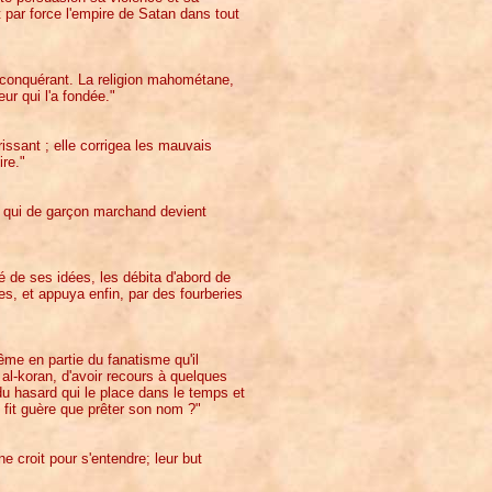
t par force l'empire de Satan dans tout
n conquérant. La religion mahométane,
ur qui l'a fondée."
issant ; elle corrigea les mauvais
re."
d, qui de garçon marchand devient
 de ses idées, les débita d'abord de
es, et appuya enfin, par des fourberies
ême en partie du fanatisme qu'il
al-koran, d'avoir recours à quelques
u hasard qui le place dans le temps et
 fit guère que prêter son nom ?"
 croit pour s'entendre; leur but