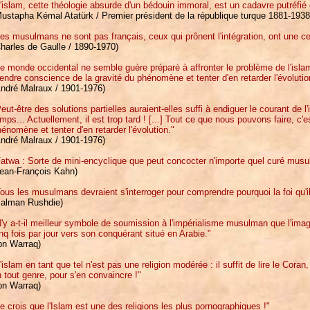
'islam, cette théologie absurde d'un bédouin immoral, est un cadavre putréfi
ustapha Kémal Atatürk / Premier président de la république turque 1881-1938
es musulmans ne sont pas français, ceux qui prônent l'intégration, ont une cer
harles de Gaulle / 1890-1970)
e monde occidental ne semble guère préparé à affronter le problème de l'isla
endre conscience de la gravité du phénomène et tenter d'en retarder l'évolutio
André Malraux / 1901-1976)
eut-être des solutions partielles auraient-elles suffi à endiguer le courant de l
mps... Actuellement, il est trop tard ! [...] Tout ce que nous pouvons faire, c'
énomène et tenter d'en retarder l'évolution."
André Malraux / 1901-1976)
atwa : Sorte de mini-encyclique que peut concocter n'importe quel curé mus
Jean-François Kahn)
ous les musulmans devraient s'interroger pour comprendre pourquoi la foi qu'i
Salman Rushdie)
'y a-t-il meilleur symbole de soumission à l'impérialisme musulman que l'imag
nq fois par jour vers son conquérant situé en Arabie."
bn Warraq)
'islam en tant que tel n'est pas une religion modérée : il suffit de lire le Cora
 tout genre, pour s'en convaincre !"
bn Warraq)
e crois que l'Islam est une des religions les plus pornographiques !"