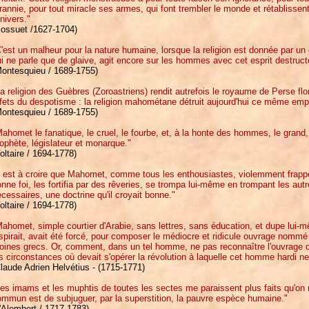
rannie, pour tout miracle ses armes, qui font trembler le monde et rétablissen
univers."
Bossuet /1627-1704)
'est un malheur pour la nature humaine, lorsque la religion est donnée par u
i ne parle que de glaive, agit encore sur les hommes avec cet esprit destructe
Montesquieu / 1689-1755)
a religion des Guèbres (Zoroastriens) rendit autrefois le royaume de Perse flor
fets du despotisme : la religion mahométane détruit aujourd'hui ce même empi
Montesquieu / 1689-1755)
ahomet le fanatique, le cruel, le fourbe, et, à la honte des hommes, le gran
ophète, législateur et monarque."
oltaire / 1694-1778)
l est à croire que Mahomet, comme tous les enthousiastes, violemment frappé
nne foi, les fortifia par des rêveries, se trompa lui-même en trompant les autr
cessaires, une doctrine qu'il croyait bonne."
oltaire / 1694-1778)
ahomet, simple courtier d'Arabie, sans lettres, sans éducation, et dupe lui-m
spirait, avait été forcé, pour composer le médiocre et ridicule ouvrage nommé 
ines grecs. Or, comment, dans un tel homme, ne pas reconnaître l'ouvrage d
s circonstances où devait s'opérer la révolution à laquelle cet homme hardi ne
laude Adrien Helvétius - (1715-1771)
es imams et les muphtis de toutes les sectes me paraissent plus faits qu'on ne
mmun est de subjuguer, par la superstition, la pauvre espèce humaine."
'Alembert / 1717-1783)