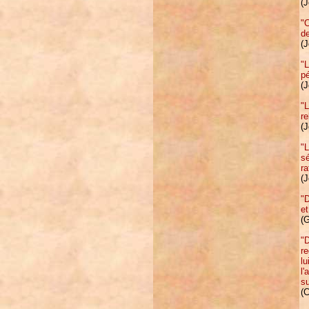
(
"C
de
(
"L
pé
(
"L
re
(
"L
sé
ra
(
"D
et
(
"D
re
lu
l'
s
(