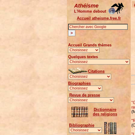
Athéisme
L'Homme debout
Accueil atheisme.free.fr
Accueil Grands thèmes
Quelques textes
Citations
Biographies
Revue de presse
"
ra
Dictionnaire
(M
des religions
"R
(
Bibliographie
"L