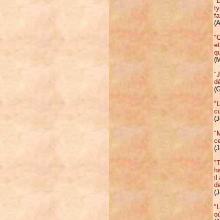
"L
ty
fa
(A
"C
et
qu
(
"J
dé
(G
"L
cu
(
"
ce
(
"T
ha
il
da
(
"L
o