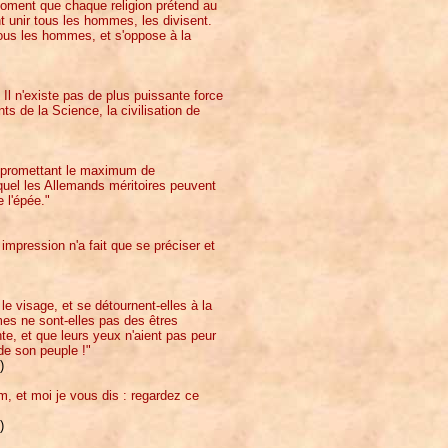
moment que chaque religion prétend au
t unir tous les hommes, les divisent.
ous les hommes, et s'oppose à la
 Il n'existe pas de plus puissante force
ts de la Science, la civilisation de
re, promettant le maximum de
uel les Allemands méritoires peuvent
e l'épée."
impression n'a fait que se préciser et
e visage, et se détournent-elles à la
es ne sont-elles pas des êtres
e, et que leurs yeux n'aient pas peur
de son peuple !"
)
, et moi je vous dis : regardez ce
)