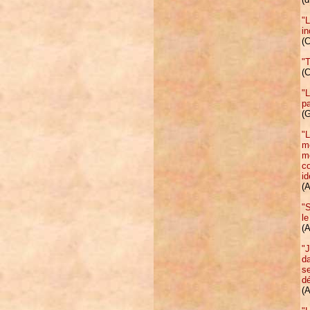
"
in
(
"T
(
"L
pa
(G
"L
mé
mé
co
id
(
"S
le
(A
"J
d
se
d
(A