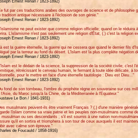
Joseph Ernest Renan / 1823-1892)
e fut par ces traductions arabes des ouvrages de science et de philosophie g
 tradition antique nécessaire à l'éclosion de son génie."
Joseph Ernest Renan / 1823-1892)
'islamisme ne peut exister que comme religion officielle; quand on le réduira à l'é
rira. L'islamisme n'est pas seulement une religion d'État, (.) c'est la religion ex
Joseph Ernest Renan / 1823-1892)
à est la guerre éternelle, la guerre qui ne cessera que quand le dernier fils d
légué par la terreur au fond du désert. L'Islam est la plus complète négation d
Joseph Ernest Renan / 1823-1892)
'Islam est le dédain de la science, la suppression de la société civile; c'est l'
mitique, rétrécissant le cerveau humain, le fermant à toute idée délicate, à to
tionnelle, pour le mettre en face d'une éternelle tautologie : Dieu est Dieu..."
Joseph Ernest Renan / 1823-1892)
u fond de son tombeau, l'ombre du prophète règne en souveraine sur ces milli
 l'Asie, du Maroc jusqu'à la Chine, de la Méditerranée à l'Equateur."
Gustave Le Bon / 1841-1931)
es musulmans peuvent-ils être vraiment Français ? (.) d'une manière générale
garde l'islam comme sa vraie patrie et les peuples non-musulmans comme des
i musulman ou ses descendants ; s'il est soumis à une nation non-musulmane
assure qu'il en sortira et triomphera à son tour de ceux auxquels il est mainten
ubir avec calme son épreuve."
Charles de Foucauld / 1858-1916)