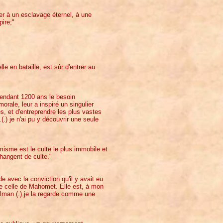
r à un esclavage éternel, à une
pire;"
le en bataille, est sûr d'entrer au
 pendant 1200 ans le besoin
rale, leur a inspiré un singulier
s, et d'entreprendre les plus vastes
.) je n'ai pu y découvrir une seule
slamisme est le culte le plus immobile et
changent de culte."
e avec la conviction qu'il y avait eu
e celle de Mahomet. Elle est, à mon
ulman (.) je la regarde comme une