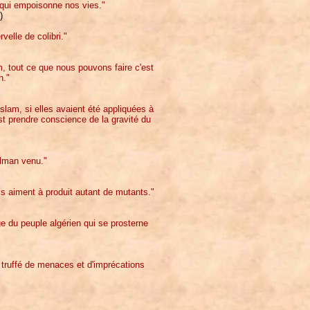
é qui empoisonne nos vies."
)
velle de colibri."
m, tout ce que nous pouvons faire c'est
n."
'islam, si elles avaient été appliquées à
est prendre conscience de la gravité du
ulman venu."
ls aiment à produit autant de mutants."
e du peuple algérien qui se prosterne
n, truffé de menaces et d'imprécations