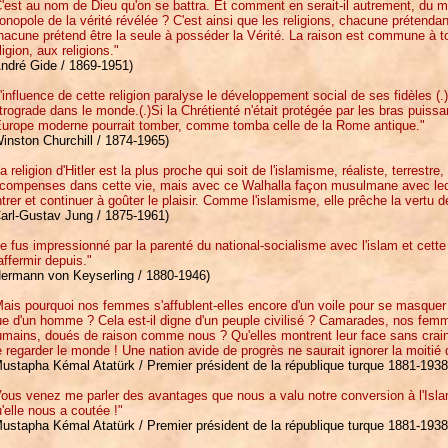
'est au nom de Dieu qu'on se battra. Et comment en serait-il autrement, du 
nopole de la vérité révélée ? C'est ainsi que les religions, chacune prétendan
acune prétend être la seule à posséder la Vérité. La raison est commune à t
ligion, aux religions."
André Gide / 1869-1951)
'influence de cette religion paralyse le développement social de ses fidèles (.)
trograde dans le monde.(.)Si la Chrétienté n'était protégée par les bras puissan
'Europe moderne pourrait tomber, comme tomba celle de la Rome antique."
inston Churchill / 1874-1965)
a religion d'Hitler est la plus proche qui soit de l'islamisme, réaliste, terrest
écompenses dans cette vie, mais avec ce Walhalla façon musulmane avec leq
trer et continuer à goûter le plaisir. Comme l'islamisme, elle prêche la vertu d
Carl-Gustav Jung / 1875-1961)
e fus impressionné par la parenté du national-socialisme avec l'islam et cette 
affermir depuis."
Hermann von Keyserling / 1880-1946)
ais pourquoi nos femmes s'affublent-elles encore d'un voile pour se masquer l
e d'un homme ? Cela est-il digne d'un peuple civilisé ? Camarades, nos femm
mains, doués de raison comme nous ? Qu'elles montrent leur face sans craint
 regarder le monde ! Une nation avide de progrès ne saurait ignorer la moitié 
ustapha Kémal Atatürk / Premier président de la république turque 1881-1938
ous venez me parler des avantages que nous a valu notre conversion à l'Islam
'elle nous a coutée !"
ustapha Kémal Atatürk / Premier président de la république turque 1881-1938