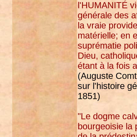
l'HUMANITÉ vie
générale des af
la vraie provide
matérielle; en 
suprématie poli
Dieu, catholiq
étant à la fois 
(Auguste Comte
sur l'histoire 
1851)
"Le dogme calv
bourgeoisie la
de la prédestin