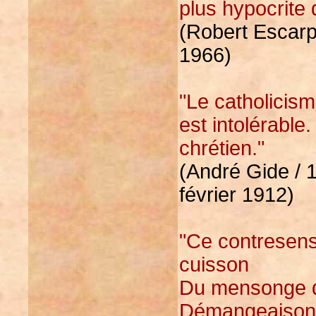
plus hypocrite 
(Robert Escarpi
1966)
"Le catholicism
est intolérable
chrétien."
(André Gide / 
février 1912)
"Ce contresens 
cuisson
Du mensonge qui
Démangeaison s