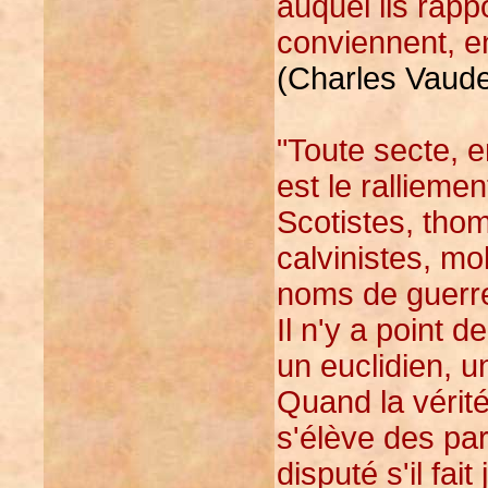
auquel ils rapp
conviennent, en
(Charles Vaude
"Toute secte, 
est le ralliemen
Scotistes, thom
calvinistes, mo
noms de guerr
Il n'y a point d
un euclidien, u
Quand la vérité 
s'élève des par
disputé s'il fait