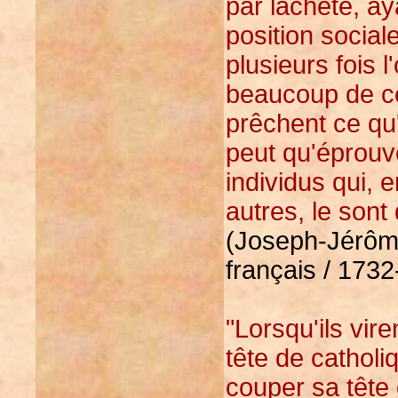
par lâcheté, ay
position sociale
plusieurs fois 
beaucoup de ce
prêchent ce qu
peut qu'éprouv
individus qui, 
autres, le son
(Joseph-Jérôme
français / 173
"Lorsqu'ils vire
tête de catholi
couper sa tête 