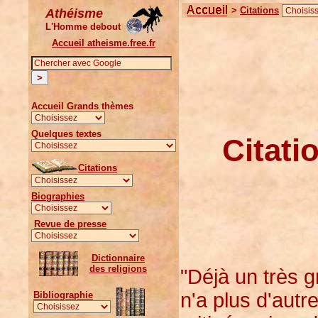
>
Citations
Athéisme
L'Homme debout
Accueil atheisme.free.fr
Accueil Grands thèmes
Quelques textes
Citati
Citations
Biographies
Revue de presse
Dictionnaire
des religions
"Déjà un très 
n'a plus d'aut
Bibliographie