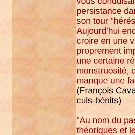
vous conduisai
persistance dan
son tour "hérés
Aujourd'hui en
croire en une 
proprement imp
une certaine 
monstruosité, 
manque une fac
(François Cava
culs-bénits)
"Au nom du pass
théoriques et l