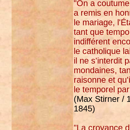
"On a coutume d
a remis en hon
le mariage, l'Ét
tant que tempore
indifférent en
le catholique l
il ne s'interdi
mondaines, tand
raisonne et qu'
le temporel par l
(Max Stirner / 
1845)
"La croyance d