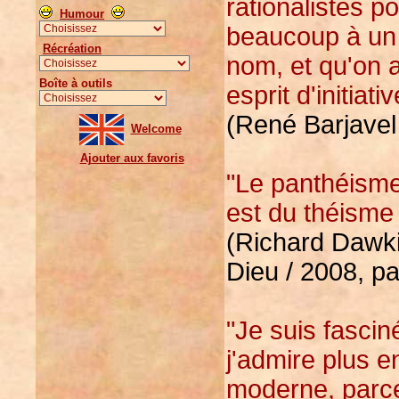
rationalistes p
Humour
beaucoup à un 
Récréation
nom, et qu'on a
Boîte à outils
esprit d'initiativ
(René Barjavel 
Welcome
Ajouter aux favoris
"Le panthéisme 
est du théisme 
(Richard Dawkin
Dieu / 2008, p
"Je suis fasci
j'admire plus e
moderne, parce 