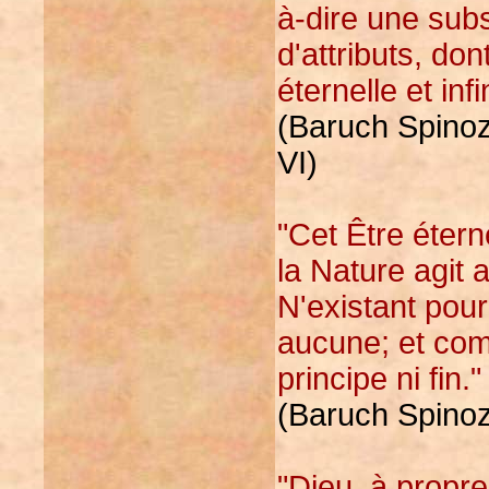
à-dire une subs
d'attributs, d
éternelle et infi
(Baruch Spinoza
VI)
"Cet Être étern
la Nature agit 
N'existant pour
aucune; et com
principe ni fin."
(Baruch Spinoza
"Dieu, à propre