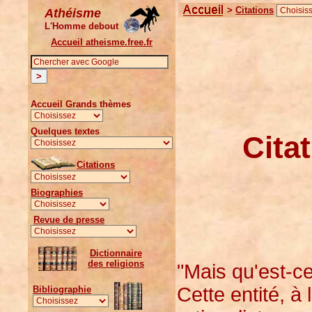
>
Citations
Athéisme
L'Homme debout
Accueil atheisme.free.fr
Accueil Grands thèmes
Quelques textes
Cita
Citations
Biographies
Revue de presse
Dictionnaire
des religions
"Mais qu'est-ce
Cette entité, à 
Bibliographie