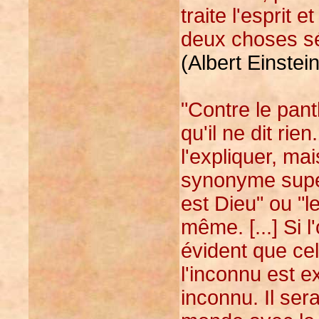
traite l'esprit
deux choses s
(Albert Einstei
"Contre le pant
qu'il ne dit ri
l'expliquer, ma
synonyme super
est Dieu" ou "l
même. [...] Si l
évident que cel
l'inconnu est 
inconnu. Il sera