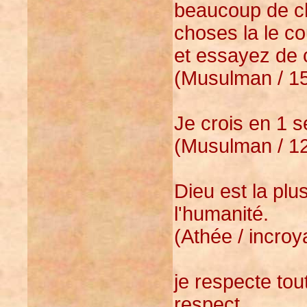
beaucoup de cho
choses la le co
et essayez de 
(Musulman / 15
Je crois en 1 s
(Musulman / 12
Dieu est la plu
l'humanité.
(Athée / incro
je respecte to
respect...