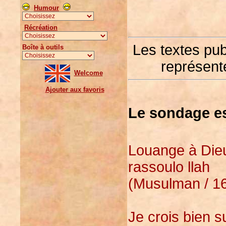
Humour
Récréation
Les textes pu
Boîte à outils
représente
Welcome
Ajouter aux favoris
Le sondage es
Louange à Dieu
rassoulo llah
(Musulman / 16
Je crois bien s