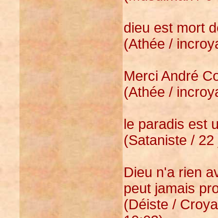
dieu est mort d
(Athée / incroy
Merci André Co
(Athée / incroya
le paradis est 
(Sataniste / 22 
Dieu n'a rien av
peut jamais pro
(Déiste / Croyan