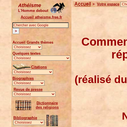
>
Votre espace
Athéisme
L'Homme debout
Accueil atheisme.free.fr
Comment
Accueil Grands thèmes
ré
Quelques textes
Citations
(réalisé d
Biographies
Revue de presse
Dictionnaire
des religions
N
Bibliographie