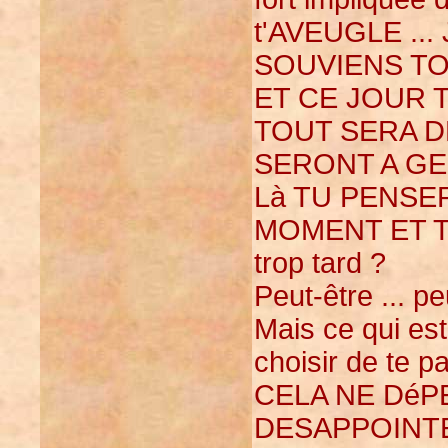
t'AVEUGLE ... J
SOUVIENS TOI
ET CE JOUR 
TOUT SERA DE
SERONT A G
Là TU PENSER
MOMENT ET TU
trop tard ?
Peut-être ... pe
Mais ce qui est 
choisir de te p
CELA NE DéP
DESAPPOINTEM