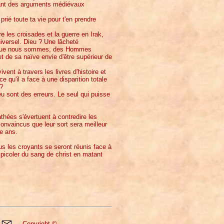
ançant des arguments médiévaux
rié toute ta vie pour t'en prendre
e les croisades et la guerre en Irak,
iversel. Dieu ? Une lâcheté
 ce que nous sommes, des Hommes
t de sa naïve envie d'être supérieur de
nt à travers les livres d'histoire et
e qu'il a face à une disparition totale
 ?
u sont des erreurs. Le seul qui puisse
athées s'évertuent à contredire les
convaincus que leur sort sera meilleur
le ans.
us les croyants se seront réunis face à
 picoler du sang de christ en matant
Copyright ©