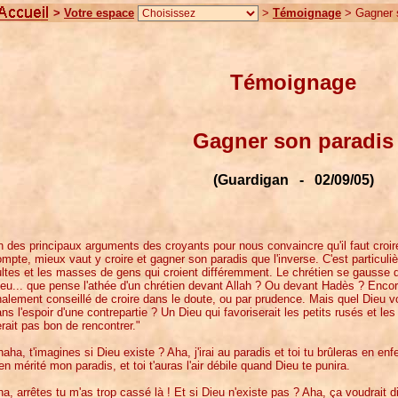
>
Votre espace
>
Témoignage
> Gagner 
Témoignage
Gagner son paradis
(Guardigan - 02/09/05)
 des principaux arguments des croyants pour nous convaincre qu'il faut croir
mpte, mieux vaut y croire et gagner son paradis que l'inverse. C'est particul
ltes et les masses de gens qui croient différemment. Le chrétien se gausse 
eu... que pense l'athée d'un chrétien devant Allah ? Ou devant Hadès ? Enco
nalement conseillé de croire dans le doute, ou par prudence. Mais quel Dieu vo
ns l'espoir d'une contrepartie ? Un Dieu qui favoriserait les petits rusés et le
rait pas bon de rencontrer."
aha, t'imagines si Dieu existe ? Aha, j'irai au paradis et toi tu brûleras en enfe
en mérité mon paradis, et toi t'auras l'air débile quand Dieu te punira.
a, arrêtes tu m'as trop cassé là ! Et si Dieu n'existe pas ? Aha, ça voudrait 