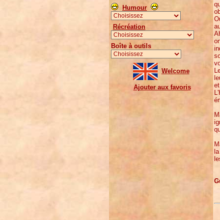
qu
Humour
ob
Ou
au
Récréation
Ah
on
Boîte à outils
i
so
vo
Le
Welcome
le
et
Ajouter aux favoris
L'
ém
Ma
ig
qu
Ma
la
le
G