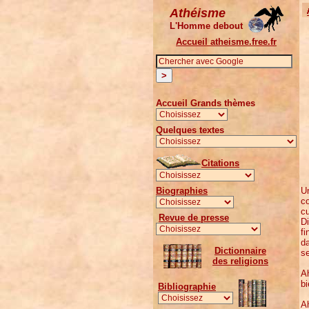
Athéisme
L'Homme debout
Accueil atheisme.free.fr
Accueil Grands thèmes
Quelques textes
Citations
Biographies
Un
co
cu
Revue de presse
Di
fi
da
Dictionnaire
se
des religions
Ah
bi
Bibliographie
Ah