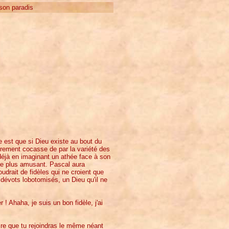
son paradis
e est que si Dieu existe au bout du
ièrement cocasse de par la variété des
déjà en imaginant un athée face à son
re plus amusant. Pascal aura
udrait de fidèles qui ne croient que
s dévots lobotomisés, un Dieu qu'il ne
r ! Ahaha, je suis un bon fidèle, j'ai
dire que tu rejoindras le même néant