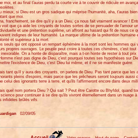
e moi, et au final t'auras perdu ta courte vie à te couvrir de ridicule en av
solètes.
 mieux, si Dieu est un gros sadique qui méprise l'humanité, aha, t'auras bien p
tant que moi.
a, franchement, se dire qu'il y a un Dieu, ça nous fait vraiment avancer ! Entr
 voit que ça aide les croyants de toutes sortes de se persuader de l'amour un
ndividuelle et une prétention suprême, un affront au hasard qui fit de nous
uvent indignes de leur humanité. La marque ultime de la prétention humaine e
lonté et supérieur à la mort.
s seuls qui ont opposé un rempart éphémère à la mort sont les hommes qui vive
urs propres ouvrages. Le peuple peut croire à toutes ces chimères, c'est tout c
 inexorable. On a honte de disparaître, mais a t-on honte de rester à tout prix
Homme n'est pas digne de Dieu, c'est pourquoi toutes ses hypothèses sur Die
ettre l'existence de Dieu, c'est Dieu lui même, et il ne se manifeste guère.
is tant qu'il y aura des croyants, on parlera de Dieu. Pas tant parce que les 
norants pleins d'espoirs, mais parce que les prêcheurs seront toujours aussi 
e celui des ignorants terre à terre, et qu'ils l'affirmeront encore dans deux mil
is quel nom portera Dieu ? Qui sait ? Peut être Carotte ou Bhyfdol, quand to
 science pour continuer à se dire qu'ils vivront éternellement dans un nuage à
s infidèles brûlés vifs.
uardigan
02/09/05
Votre espace
Haut de page
Contact