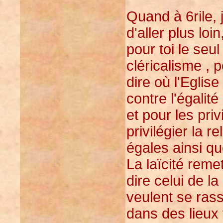
Quand à 6rile, 
d'aller plus loi
pour toi le seu
cléricalisme , p
dire où l'Eglis
contre l'égalit
et pour les priv
privilégier la r
égales ainsi qu
La laïcité remet
dire celui de l
veulent se ras
dans des lieux f