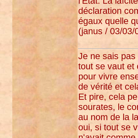
l'Etat. La laïci
déclaration c
égaux quelle qu
(janus / 03/03/
Je ne sais pas c
tout se vaut e
pour vivre ense
de vérité et cel
Et pire, cela 
sourates, le cor
au nom de la la
oui, si tout se 
n'avait comme s