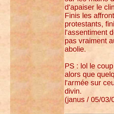
d'apaiser le cl
Finis les affro
protestants, fin
l'assentiment de
pas vraiment a
abolie.
PS : lol le cou
alors que quelq
l'armée sur ceu
divin.
(janus / 05/03/