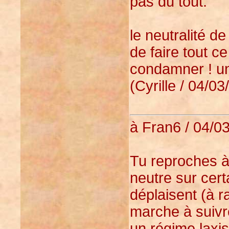
pas du tout.
le neutralité de
de faire tout ce
condamner ! un 
(Cyrille / 04/03
à Fran6 / 04/03
Tu reproches à 
neutre sur cert
déplaisent (à r
marche à suivre
un régime laxis