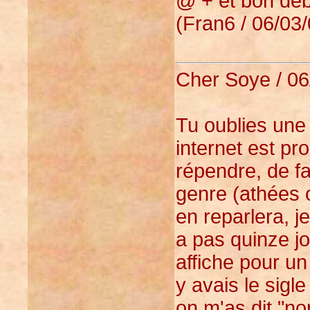
@ + et bon déb
(Fran6 / 06/03/
Cher Soye / 06
Tu oublies une 
internet est p
répendre, de fa
genre (athées o
en reparlera, j
a pas quinze jo
affiche pour un 
y avais le sigl
on m'as dit "no