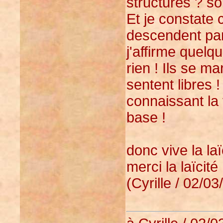
structurés ? so
Et je constate 
descendent par
j'affirme quelq
rien ! Ils se m
sentent libres !
connaissant la 
base !
donc vive la laï
merci la laïcité 
(Cyrille / 02/03