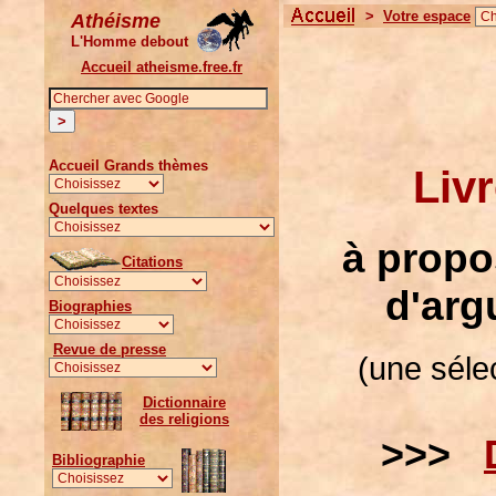
>
Votre espace
Athéisme
L'Homme debout
Accueil atheisme.free.fr
Accueil Grands thèmes
Livr
Quelques textes
à propo
Citations
d'arg
Biographies
Revue de presse
(une séle
Dictionnaire
des religions
>>>
Bibliographie