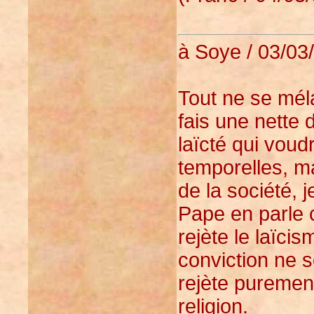
à Soye / 03/03
Tout ne se mél
fais une nette d
laïcté qui voud
temporelles, ma
de la société, 
Pape en parle
rejète le laïci
conviction ne so
rejète purement
religion.