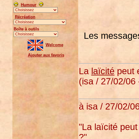
Humour
Récréation
Boîte à outils
Les messages 
Welcome
Ajouter aux favoris
La
laïcité
peut 
(isa / 27/02/06 
à isa / 27/02/0
"La laïcité peu
?"