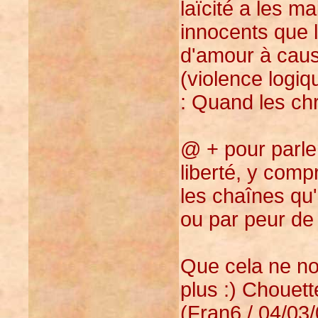
laïcité a les 
innocents que l
d'amour à cause
(violence logiqu
: Quand les chré
@ + pour parler
liberté, y comp
les chaînes qu'
ou par peur de 
Que cela ne no
plus :) Chouett
(Fran6 / 04/03/