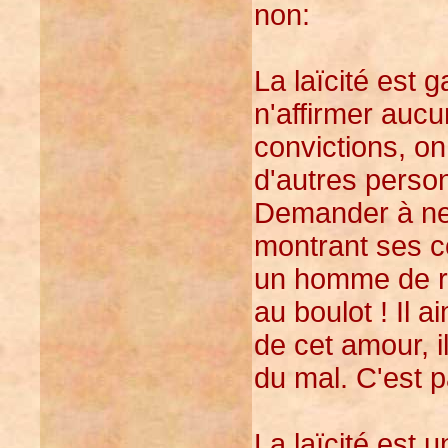
non:
La laïcité est 
n'affirmer aucu
convictions, on
d'autres person
Demander à ne 
montrant ses c
un homme de re
au boulot ! Il 
de cet amour, i
du mal. C'est p
La laïcité est 