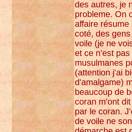
des autres, je
probleme. On co
affaire résume 
coté, des gens 
voile (je ne vo
et ce n'est pas
musulmanes por
(attention j'ai 
d'amalgame) ma
beaucoup de bo
coran m'ont dit
par le coran. 
de voile ne so
démarche est do