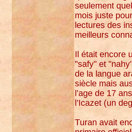
seulement quelq
mois juste pou
lectures des in
meilleurs conn
Il était encore 
"safy" et "nahy
de la langue a
siècle mais aus
l’age de 17 ans,
l’Icazet (un de
Turan avait enc