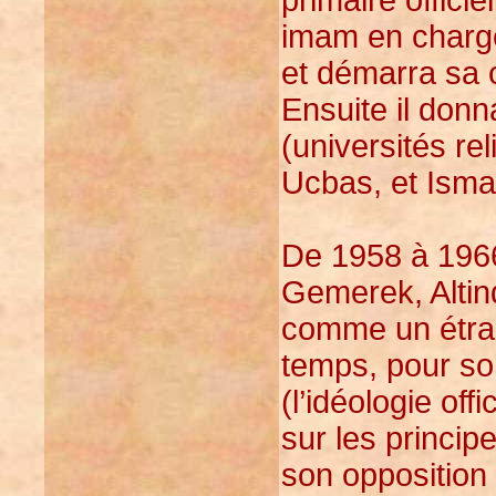
primaire officie
imam en charge 
et démarra sa 
Ensuite il don
(universités re
Ucbas, et Isma
De 1958 à 1966 
Gemerek, Altind
comme un étran
temps, pour s
(l’idéologie of
sur les principe
son opposition 