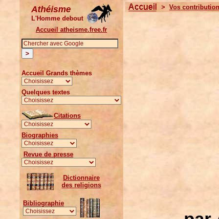
>
Vos
contributio
Athéisme
L'Homme debout
Accueil atheisme.free.fr
Accueil Grands thèmes
Quelques textes
Citations
Biographies
Revue de presse
Dictionnaire
des religions
Bibliographie
par 