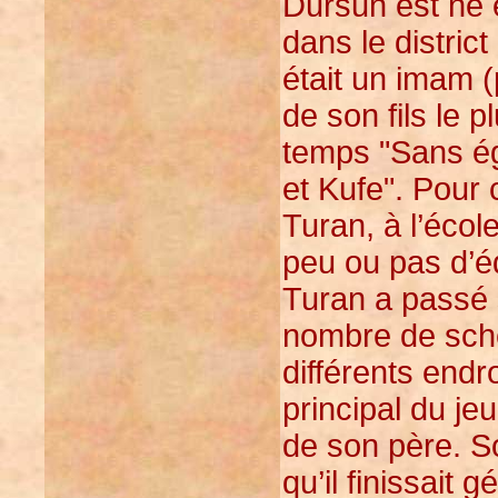
Dursun est né 
dans le distric
était un imam (
de son fils le 
temps "Sans é
et Kufe". Pour 
Turan, à l’école
peu ou pas d’é
Turan a passé 
nombre de sche
différents endr
principal du je
de son père. So
qu’il finissait