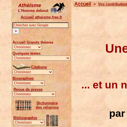
>
Vos contributio
Athéisme
L'Homme debout
Accueil atheisme.free.fr
Accueil Grands thèmes
Une
Quelques textes
Citations
Biographies
... et un
Revue de presse
Dictionnaire
des religions
par
Bibliographie