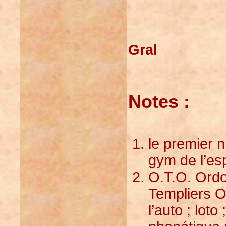
Gral
Notes :
le premier 
gym de l’esp
O.T.O. Ordo
Templiers Or
l’auto ; loto