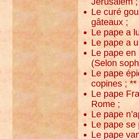
Jérusalem ;
Le curé gou
gâteaux ;
Le pape a lu
Le pape a un
Le pape en 
(Selon soph
Le pape épi
copines ; **
Le pape Fra
Rome ;
Le pape n’ap
Le pape se p
Le pape van