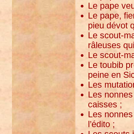
Le pape veu
Le pape, fie
pieu dévot q
Le scout-ma
râleuses qui
Le scout-mar
Le toubib p
peine en Sic
Les mutations
Les nonnes a
caisses ;
Les nonnes 
l’édito ;
Les scouts 