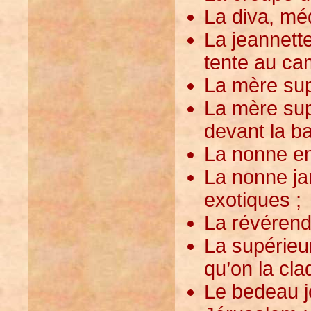
La diva, méd
La jeannett
tente au ca
La mère sup
La mère sup
devant la bai
La nonne en 
La nonne ja
exotiques ;
La révérende
La supérieu
qu’on la cla
Le bedeau jo