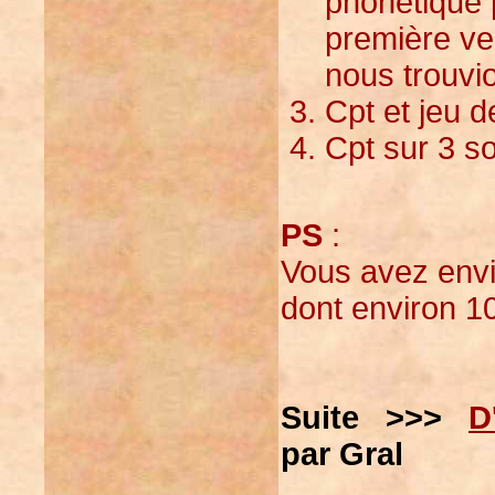
phonétique 
première ver
nous trouvi
Cpt et jeu d
Cpt sur 3 so
PS
:
Vous avez envi
dont environ 10
Suite >>>
D
par Gral