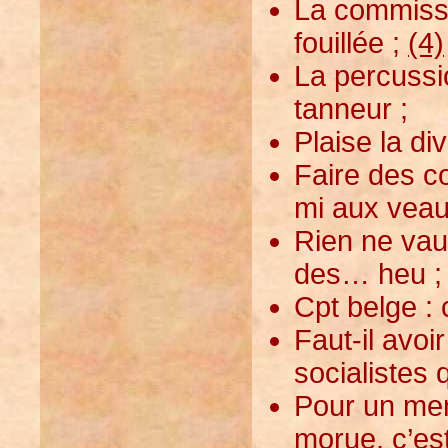
La commiss
fouillée ;
(4)
La percussi
tanneur ;
Plaise la di
Faire des c
mi aux veau
Rien ne vau
des… heu ; 
Cpt belge : 
Faut-il avoi
socialistes 
Pour un men
morue, c’est 