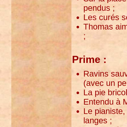
pendus ;
Les curés so
Thomas aime
;
Prime :
Ravins sauv
(avec un p
La pie bricol
Entendu à Ma
Le pianiste,
langes ;