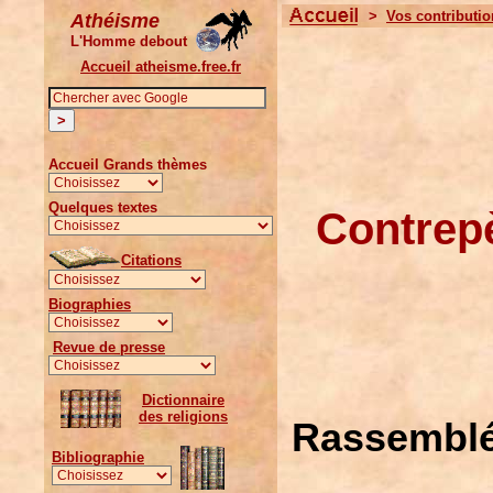
>
Vos contributi
Athéisme
L'Homme debout
Accueil atheisme.free.fr
Accueil Grands thèmes
Quelques textes
Contrepè
Citations
Biographies
Revue de presse
Dictionnaire
des religions
Rassemblé
Bibliographie