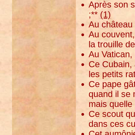
Après son su
;**
(1)
Au château l
Au couvent,
la trouille d
Au Vatican, 
Ce Cubain, 
les petits ra
Ce pape gât
quand il se 
mais quelle 
Ce scout qui
dans ces cu
Cet aumônie