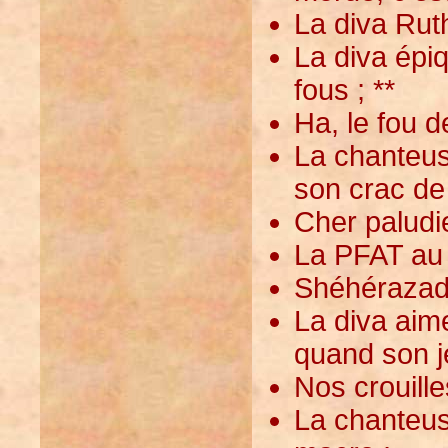
La diva Ruth
La diva épiq
fous ; **
Ha, le fou 
La chanteus
son crac de
Cher paludie
La PFAT au 
Shéhérazade 
La diva aim
quand son jeu
Nos crouille
La chanteus