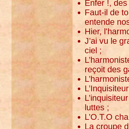
Enfer !, des 
Faut-il de 
entende nos 
Hier, l'harm
J’ai vu le 
ciel ;
L’harmoniste
reçoit des g
L’harmonist
L’Inquisiteu
L’inquisiteu
luttes ;
L’O.T.O char
La croupe de