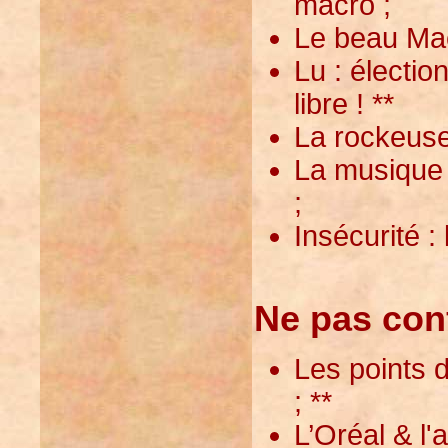
macro ;
Le beau Mac
Lu : électio
libre ! **
La rockeuse
La musique 
;
Insécurité : 
Ne pas con
Les points d
; **
L’Oréal & l'a