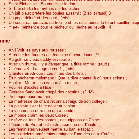
Saint Éloi disait : Bourrin c'est le don ;
St Éloi étudie les mythes sur les biches ;
Un juif pieux préfère les boules au rami ; (2 sol.) (raudi) 3
Un pape déluré et des quoi ; (cds)
Un scout campe avec sa trouille et les éclaireuses le feront souiller jusq
Y a-t-il pénitence pour le pécheur qui pèche au lieu-dit ; 4
rime :
Ah ! Voir les gays aux rousses ;
Atténuer les foudres de Jeannine à peau douce ;**
Au golf, ce vieux caddy est rouillé ;
Avec un rhume, il y a danger que la flûte rompe ; (raudi)
Cinéma US : La cage dorée 1 ; (cds)
Craintes en Afrique : Les mites des billets ;
D'un bûcheron mélomane : Que la diva chante là où nous scions ;
Egalité : Mettre les niveaux à la russe ;
Fouilles d'écoles à Nice ;
Georges Sand avait chopé des calotins ; (J. M)
Je trinque pour ma mie ;
La maîtresse de chant reconnaît l'aigu de son collège ;
La pianiste s'est faite coller au violon ;
La vigneronne offre son cru à pendre ;
Le monde craint les deux Corée ;
Le rêve de tous les homos ; des nippons en Chine ;
L'éperon de Pierrot est resté accroché sur l'étoile ;
Les féministes veulent mettre au ban le tabac ;
Les politiciens américains craignent l'une des deux Corée ;
Les pots des quines ;