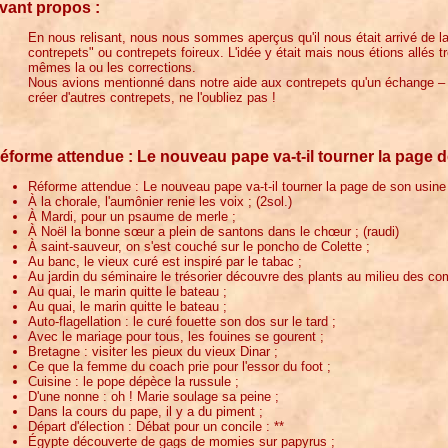
vant propos :
En nous relisant, nous nous sommes aperçus qu'il nous était arrivé de l
contrepets" ou contrepets foireux. L'idée y était mais nous étions allés tr
mêmes la ou les corrections.
Nous avions mentionné dans notre aide aux contrepets qu'un échange – ici
créer d'autres contrepets, ne l'oubliez pas !
éforme attendue : Le nouveau pape va-t-il tourner la page 
Réforme attendue : Le nouveau pape va-t-il tourner la page de son usine
À la chorale, l'aumônier renie les voix ; (2sol.)
À Mardi, pour un psaume de merle ;
À Noël la bonne sœur a plein de santons dans le chœur ; (raudi)
À saint-sauveur, on s'est couché sur le poncho de Colette ;
Au banc, le vieux curé est inspiré par le tabac ;
Au jardin du séminaire le trésorier découvre des plants au milieu des com
Au quai, le marin quitte le bateau ;
Au quai, le marin quitte le bateau ;
Auto-flagellation : le curé fouette son dos sur le tard ;
Avec le mariage pour tous, les fouines se gourent ;
Bretagne : visiter les pieux du vieux Dinar ;
Ce que la femme du coach prie pour l'essor du foot ;
Cuisine : le pope dépèce la russule ;
D'une nonne : oh ! Marie soulage sa peine ;
Dans la cours du pape, il y a du piment ;
Départ d'élection : Débat pour un concile : **
Égypte découverte de gags de momies sur papyrus ;