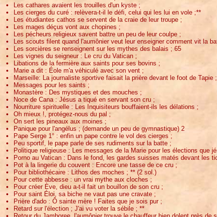
Les cathares avaient les trouilles d'un kyste ;
Les cierges du curé : relèvera-t-il le défi, celui qui les lui en vole ;**
Les étudiantes cathos se servent de la craie de leur troupe ;
Les mages déçus vont aux chopines ;
Les pécheurs religieux savent battre un peu de leur coulpe ;
Les scouts filent quand l'aumônier veut leur enseigner comment vit la bat
Les sorcières se renseignent sur les mythes des balais ; 65
Les vignes du seigneur : Le cru du Vatican ;
Libations de la fermière aux saints pour ses bovins ;
Marie a dit : Éole m'a véhiculé avec son vent ;
Marseille: La journaliste sportive faisait la prière devant le foot de Tapie ;
Messages pour les saints ;
Monastère : Des mystiques et des mouches ;
Noce de Cana : Jésus a tiqué en servant son cru ;
Nourriture spirituelle : Les Inquisiteurs bouffaient-ils les délations ;
Oh mieux !, protégez-nous du pal ;
On sert les pineaux aux moines ;
Panique pour l'angélus ; (demande un peu de gymnastique) 2
Pape Serge 1° : enfin un pape contre le vol des cierges ;
Peu sportif, le pape parle de ses rudiments sur la batte ;
Politique religieuse : Les messages de la Marie pour les élections que jé
Porno au Vatican : Dans le fond, les gardes suisses matés devant les tick
Pot à la lingerie du couvent : Encore une tasse de ce cru ;
Pour bibliothécaire : Lithos des moches ; ** (2 sol.)
Pour cette abbesse : un vrai mythe aux cloches ;
Pour créer Ève, dieu a-t-il fait un bouillon de son cru ;
Pour saint Éloi, sa biche ne vaut pas une cravate ;
Prière d'ado : Ô sainte mère ! Faites que je sois pur ;
Retard sur l'élection ; J'ai vu voter la sébile ; **
Retour du Jamboree, l'aumônier trouve le chauffeur bien dolent près de s