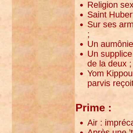
Religion sex
Saint Hubert
Sur ses arm
;
Un aumônier 
Un supplice 
de la deux ;
Yom Kippour
parvis reçoi
Prime :
Air : impréca
Après une ’t