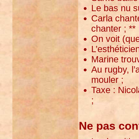
Le bas nu s
Carla chante
chanter ; **
On voit (que
L’esthéticie
Marine trouv
Au rugby, l’
mouler ;
Taxe : Nicol
;
Ne pas con