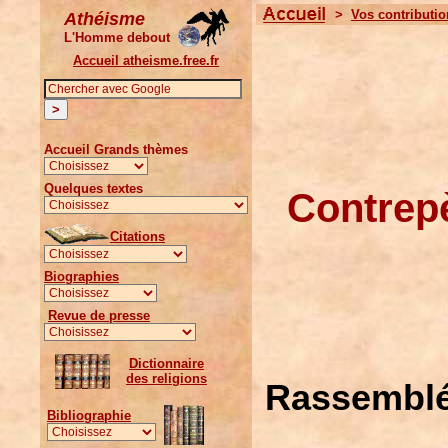
>
Vos contributi
Athéisme
L'Homme debout
Accueil atheisme.free.fr
Accueil Grands thèmes
Quelques textes
Contrepè
Citations
Biographies
Revue de presse
Dictionnaire
des religions
Rassemblé
Bibliographie