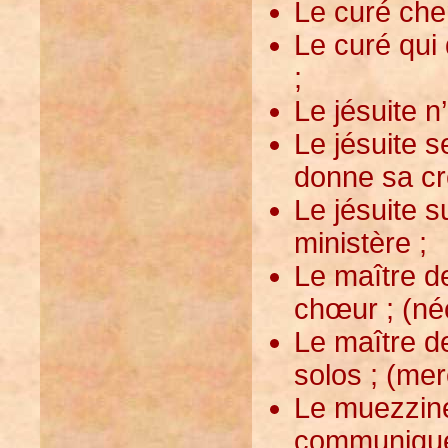
Le curé cher
Le curé qui
;
Le jésuite n
Le jésuite s
donne sa crê
Le jésuite s
ministère ;
Le maître d
chœur ; (né
Le maître d
solos ; (mer
Le muezzine
communiquer