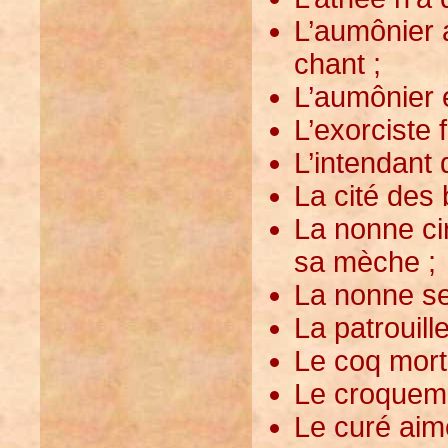
L’aumônier a
chant ;
L’aumônier e
L’exorciste 
L’intendant 
La cité des 
La nonne cir
sa mèche ;
La nonne se
La patrouille
Le coq mort
Le croquemor
Le curé aime