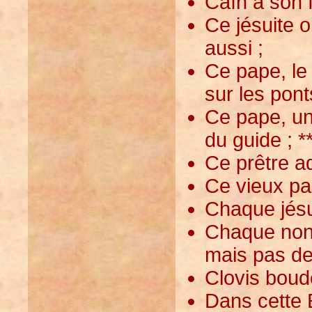
Caïn à son f
Ce jésuite 
aussi ;
Ce pape, le
sur les ponts
Ce pape, un
du guide ; *
Ce prêtre ad
Ce vieux pas
Chaque jésui
Chaque nonn
mais pas de 
Clovis boude
Dans cette 