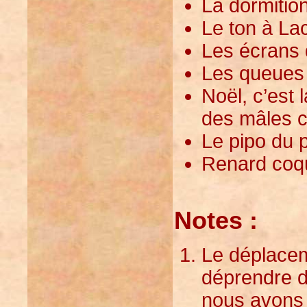
La dormition
Le ton à Lac
Les écrans d
Les queues 
Noël, c’est
des mâles c
Le pipo du p
Renard coqu
Notes :
Le déplaceme
déprendre du
nous avons g