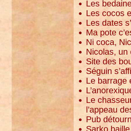
Les bedaines
Les cocos e
Les dates s’
Ma pote c’es
Ni coca, Nic
Nicolas, un 
Site des bou
Séguin s’aff
Le barrage 
L’anorexique
Le chasseur
l’appeau des
Pub détourn
Sarko baille