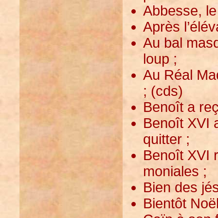
Abbesse, le 
Après l’élév
Au bal masq
loup ;
Au Réal Mad
; (cds)
Benoît a reç
Benoît XVI 
quitter ;
Benoît XVI 
moniales ;
Bien des jés
Bientôt Noë