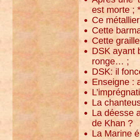
est morte ; 
Ce métallier 
Cette barmai
Cette graill
DSK ayant b
ronge… ;
DSK: il fonce
Enseigne : a
L’imprégnati
La chanteus
La déesse af
de Khan ?
La Marine é