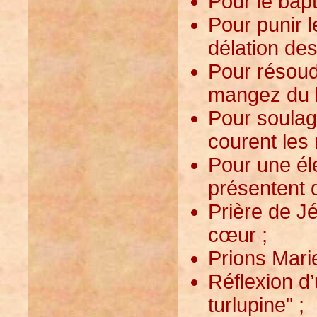
Pour le bapt
Pour punir l
délation de
Pour résoudr
mangez du l
Pour soulag
courent les 
Pour une él
présentent 
Prière de Jé
cœur ;
Prions Marie
Réflexion d
turlupine" ;