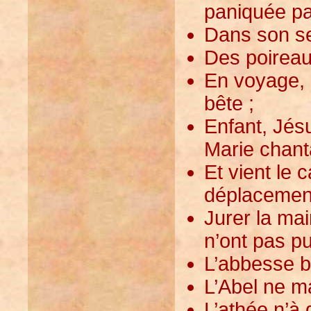
paniquée par
Dans son se
Des poireaux
En voyage, 
bête ;
Enfant, Jés
Marie chanta
Et vient le 
déplacement
Jurer la mai
n’ont pas pu
L’abbesse b
L’Abel ne m
L’athée n’à 