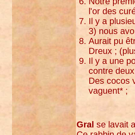
Notre premi
l'or des curé
Il y a plusi
3) nous avon
Aurait pu ê
Dreux ; (plu
Il y a une p
contre deux.
Des cocos v
vaguent* ;
Gral
se lavait a
Ce rabbin de v