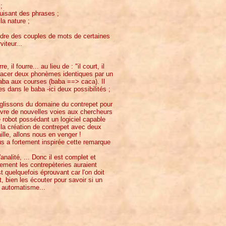
;
ruisant des phrases ;
la nature ;
endre des couples de mots de certaines
iteur...
, il fourre... au lieu de : "il court, il
mplacer deux phonèmes identiques par un
 baba aux courses (baba ==> caca). Il
s dans le baba -ici deux possibilités ;
glissons du domaine du contrepet pour
ouvre de nouvelles voies aux chercheurs
le robot possédant un logiciel capable
 la création de contrepet avec deux
lle, allons nous en venger !
s a fortement inspirée cette remarque
nalité, ... Donc il est complet et
ement les contrepèteries auraient
 quelquefois éprouvant car l'on doit
, bien les écouter pour savoir si un
n automatisme...