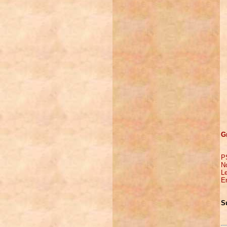
G
PS
No
Le
En
S