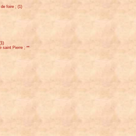
e foire ; (1)
(1)
e saint Pierre ; **