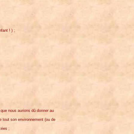
ant ! ) ;
ui que nous aurions dû donner au
 de tout son environnement (ou de
cées ;