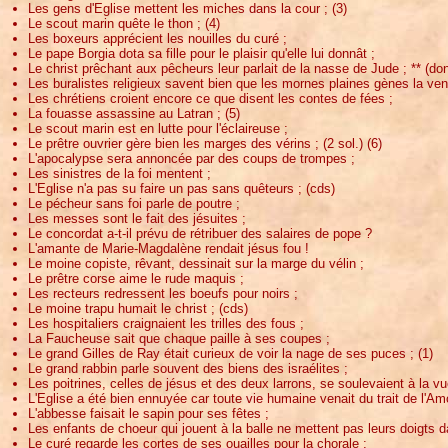
Les gens d'Eglise mettent les miches dans la cour ; (3)
Le scout marin quête le thon ; (4)
Les boxeurs apprécient les nouilles du curé ;
Le pape Borgia dota sa fille pour le plaisir qu'elle lui donnât ;
Le christ prêchant aux pêcheurs leur parlait de la nasse de Jude ; ** (do
Les buralistes religieux savent bien que les mornes plaines gènes la ve
Les chrétiens croient encore ce que disent les contes de fées ;
La fouasse assassine au Latran ; (5)
Le scout marin est en lutte pour l'éclaireuse ;
Le prêtre ouvrier gère bien les marges des vérins ; (2 sol.) (6)
L'apocalypse sera annoncée par des coups de trompes ;
Les sinistres de la foi mentent ;
L'Eglise n'a pas su faire un pas sans quêteurs ; (cds)
Le pécheur sans foi parle de poutre ;
Les messes sont le fait des jésuites ;
Le concordat a-t-il prévu de rétribuer des salaires de pope ?
L'amante de Marie-Magdalène rendait jésus fou !
Le moine copiste, rêvant, dessinait sur la marge du vélin ;
Le prêtre corse aime le rude maquis ;
Les recteurs redressent les boeufs pour noirs ;
Le moine trapu humait le christ ; (cds)
Les hospitaliers craignaient les trilles des fous ;
La Faucheuse sait que chaque paille à ses coupes ;
Le grand Gilles de Ray était curieux de voir la nage de ses puces ; (1)
Le grand rabbin parle souvent des biens des israélites ;
Les poitrines, celles de jésus et des deux larrons, se soulevaient à la v
L'Eglise a été bien ennuyée car toute vie humaine venait du trait de l'Am
L'abbesse faisait le sapin pour ses fêtes ;
Les enfants de choeur qui jouent à la balle ne mettent pas leurs doigts d
Le curé regarde les cortes de ses ouailles pour la chorale ;