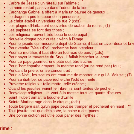
L'arbre de Jessé : un râteau sur l'abîme ;
La reine restait passive dans l'odeur de la lice ;
L'archange Gabriel a offert à Marie un baume de genoux ;
Le dragon a pris le coeur de la princesse ;
Le christ était-il un vendeur de rue ? (cds)
Les plages d'Haïfa sont couvertes de crabes de rotins ; (1)
Les papistes se font des tripes ;
Les religieux trouvent très beau le code papal ;
Nouvelle drogue pour curés : vérin à l'étage ;
Pour le jésuite qui mesure le dépit de Sabine, il faut en avoir deux et la 
Pour vendre "Veau d'or", recherche beau vendeur ;
Pour se mortifier, il faut être un fourreau de bois ; (cds)
Pour payer la traversée du Styx, il fallait brancher le larron ;
Pour ce pape gourmet, une pâte doit être sucrée ;
Pour l'homéopathe croyant, la menthe rend (ou ne rend pas) fou ;
Pendant la prière, on se concentrait ;
Pour la Noël, les soeurs ont coutume de montrer leur gui à l'écluse ; (7)
Pour sa diatribe, ce pape recherche l'édit de merle ;
Proverbe religieux : telle motte, telle crèche ;
Quand les jésuites voient le Tibre, ils sont tentés de pêcher ;
Recyclage religieux : ils vont à la messe tous les quarts d'heures ;
Saint Hubert aimait la bouche d'Emile ;
Sainte Martine rage dans le cirque ; (cds)
Toute bergère sait qu'un pape peut se tromper et pécherait en niant ; **
Tout jésuite sait que délaissée, la naine a des puces ;
Une bonne diction est utile pour parler des mythes ;
rime :