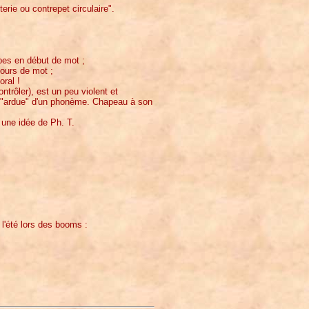
erie ou contrepet circulaire".
abes en début de mot ;
cours de mot ;
oral !
ntrôler), est un peu violent et
on "ardue" d'un phonème. Chapeau à son
r une idée de Ph. T.
l'été lors des booms :