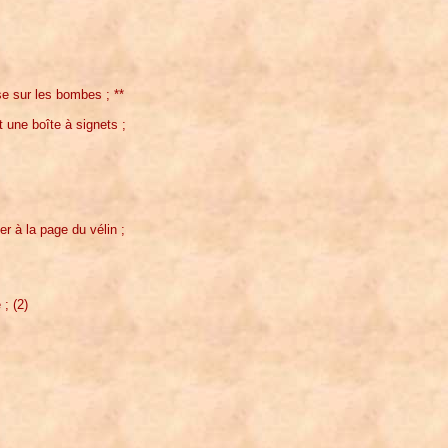
se sur les bombes ; **
st une boîte à signets ;
r à la page du vélin ;
; (2)