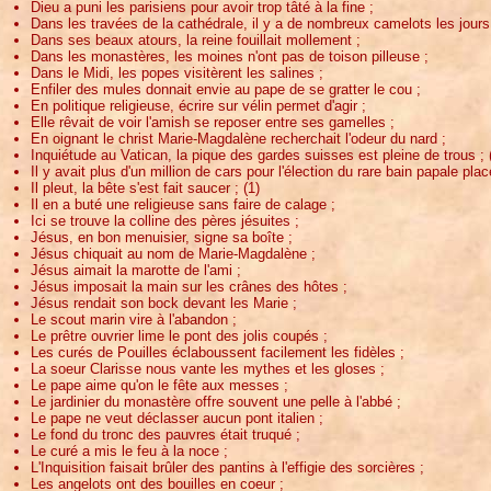
Dieu a puni les parisiens pour avoir trop tâté à la fine ;
Dans les travées de la cathédrale, il y a de nombreux camelots les jours d
Dans ses beaux atours, la reine fouillait mollement ;
Dans les monastères, les moines n'ont pas de toison pilleuse ;
Dans le Midi, les popes visitèrent les salines ;
Enfiler des mules donnait envie au pape de se gratter le cou ;
En politique religieuse, écrire sur vélin permet d'agir ;
Elle rêvait de voir l'amish se reposer entre ses gamelles ;
En oignant le christ Marie-Magdalène recherchait l'odeur du nard ;
Inquiétude au Vatican, la pique des gardes suisses est pleine de trous ; 
Il y avait plus d'un million de cars pour l'élection du rare bain papale plac
Il pleut, la bête s'est fait saucer ; (1)
Il en a buté une religieuse sans faire de calage ;
Ici se trouve la colline des pères jésuites ;
Jésus, en bon menuisier, signe sa boîte ;
Jésus chiquait au nom de Marie-Magdalène ;
Jésus aimait la marotte de l'ami ;
Jésus imposait la main sur les crânes des hôtes ;
Jésus rendait son bock devant les Marie ;
Le scout marin vire à l'abandon ;
Le prêtre ouvrier lime le pont des jolis coupés ;
Les curés de Pouilles éclaboussent facilement les fidèles ;
La soeur Clarisse nous vante les mythes et les gloses ;
Le pape aime qu'on le fête aux messes ;
Le jardinier du monastère offre souvent une pelle à l'abbé ;
Le pape ne veut déclasser aucun pont italien ;
Le fond du tronc des pauvres était truqué ;
Le curé a mis le feu à la noce ;
L'Inquisition faisait brûler des pantins à l'effigie des sorcières ;
Les angelots ont des bouilles en coeur ;