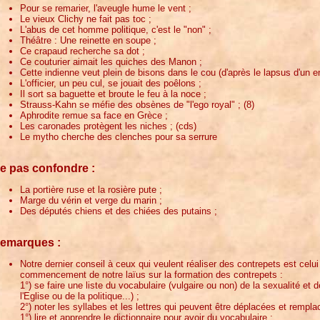
Pour se remarier, l'aveugle hume le vent ;
Le vieux Clichy ne fait pas toc ;
L'abus de cet homme politique, c'est le "non" ;
Théâtre : Une reinette en soupe ;
Ce crapaud recherche sa dot ;
Ce couturier aimait les quiches des Manon ;
Cette indienne veut plein de bisons dans le cou (d'après le lapsus d'un enf
L'officier, un peu cul, se jouait des poêlons ;
Il sort sa baguette et broute le feu à la noce ;
Strauss-Kahn se méfie des obsènes de "l'ego royal" ; (8)
Aphrodite remue sa face en Grèce ;
Les caronades protègent les niches ; (cds)
Le mytho cherche des clenches pour sa serrure
e pas confondre :
La portière ruse et la rosière pute ;
Marge du vérin et verge du marin ;
Des députés chiens et des chiées des putains ;
emarques :
Notre dernier conseil à ceux qui veulent réaliser des contrepets est cel
commencement de notre laïus sur la formation des contrepets :
1°) se faire une liste du vocabulaire (vulgaire ou non) de la sexualité et
l'Eglise ou de la politique...) ;
2°) noter les syllabes et les lettres qui peuvent être déplacées et rempla
1°) lire et apprendre le dictionnaire pour avoir du vocabulaire ;