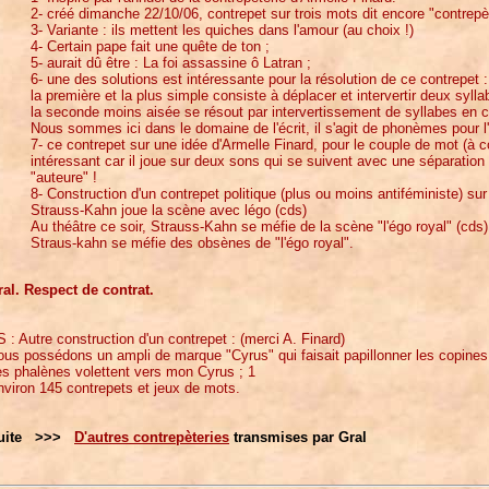
2- créé dimanche 22/10/06, contrepet sur trois mots dit encore "contrepèt
3- Variante : ils mettent les quiches dans l'amour (au choix !)
4- Certain pape fait une quête de ton ;
5- aurait dû être : La foi assassine ô Latran ;
6- une des solutions est intéressante pour la résolution de ce contrepet :
la première et la plus simple consiste à déplacer et intervertir deux syll
la seconde moins aisée se résout par intervertissement de syllabes en 
Nous sommes ici dans le domaine de l'écrit, il s'agit de phonèmes pour l'
7- ce contrepet sur une idée d'Armelle Finard, pour le couple de mot (à co
intéressant car il joue sur deux sons qui se suivent avec une séparati
"auteure" !
8- Construction d'un contrepet politique (plus ou moins antiféministe) su
Strauss-Kahn joue la scène avec légo (cds)
Au théâtre ce soir, Strauss-Kahn se méfie de la scène "l'égo royal" (cds)
Straus-kahn se méfie des obsènes de "l'égo royal".
ral. Respect de contrat.
 : Autre construction d'un contrepet : (merci A. Finard)
us possédons un ampli de marque "Cyrus" qui faisait papillonner les copines 
s phalènes volettent vers mon Cyrus ; 1
viron 145 contrepets et jeux de mots.
uite >>>
D'autres contrepèteries
transmises par Gral