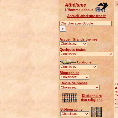
Athéisme
L'Homme debout
Accueil atheisme.free.fr
Accueil Grands thèmes
Quelques textes
Citations
Biographies
Revue de presse
Le
A
re
Dictionnaire
To
des religions
el
el
Bibliographie