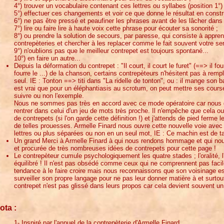
4°) trouver un vocabulaire contenant ces lettres ou syllabes (position 1°) 
5°) effectuer ces changements et voir ce que donne le résultat en const
6°) ne pas être pressé et peaufiner les phrases avant de les lâcher dans 
7°) lire ou faire lire à haute voix cette phrase pour écouter sa sonorité ;
8°) ou prendre la solution de secours, par paresse, qui consiste à appr
contrepèteries et chercher à les replacer comme le fait souvent votre serv
9°) n'oublions pas que le meilleur contrepet est toujours spontané...
10°) en faire un autre...
Depuis la déformation du contrepet : "Il court, il court le furet" (==> il fourre
fourre le ...) de la chanson, certains contrepèteurs n'hésitent pas à re
seul. IE : Tonton ==> titi dans "La ridelle de tonton", ou : il mange son
est vrai que pour un éléphantiasis au scrotum, on peut mettre ses course
suivre ou non l'exemple.
Nous ne sommes pas très en accord avec ce mode opératoire car nous 
rentrer dans celui d'un jeu de mots très proche. Il n'empêche que cela 
de contrepets (si l'on garde cette définition !) et j'attends de pied ferme 
de telles prouesses. Armelle Finard nous ouvre cette nouvelle voie avec
lettres ou plus séparées ou non en un seul mot, IE : Ce machin est de tai
Un grand Merci à Armelle Finard à qui nous rendons hommage et qui nou
et procurée de très nombreuses idées de contrepets pour cette page !
Le contrepèteur cumule psychologiquement les quatre stades ; l'oralité, l'a
équilibré ! Il n'est pas obsédé comme ceux qui ne comprennent pas facil
tendance à le faire croire mais nous reconnaissons que son voisinage est
surveiller son propre langage pour ne pas leur donner matière à et surtout
contrepet n'est pas glissé dans leurs propos car cela devient souvent u
ota :
1- Inspiré par l'annuel de la contrepèterie d'Armelle Finard.