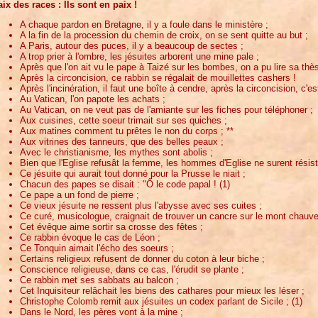
ix des races : Ils sont en paix !
A chaque pardon en Bretagne, il y a foule dans le ministère ;
A la fin de la procession du chemin de croix, on se sent quitte au but ;
A Paris, autour des puces, il y a beaucoup de sectes ;
A trop prier à l'ombre, les jésuites arborent une mine pale ;
Après que l'on ait vu le pape à Taizé sur les bombes, on a pu lire sa thè
Après la circoncision, ce rabbin se régalait de mouillettes cashers !
Après l'incinération, il faut une boîte à cendre, après la circoncision, c'e
Au Vatican, l'on papote les achats ;
Au Vatican, on ne veut pas de l'amiante sur les fiches pour téléphoner ;
Aux cuisines, cette soeur trimait sur ses quiches ;
Aux matines comment tu prêtes le non du corps ; **
Aux vitrines des tanneurs, que des belles peaux ;
Avec le christianisme, les mythes sont abolis ;
Bien que l'Eglise refusât la femme, les hommes d'Eglise ne surent résiste
Ce jésuite qui aurait tout donné pour la Prusse le niait ;
Chacun des papes se disait : "Ô le code papal ! (1)
Ce pape a un fond de pierre ;
Ce vieux jésuite ne ressent plus l'abysse avec ses cuites ;
Ce curé, musicologue, craignait de trouver un cancre sur le mont chauve 
Cet évêque aime sortir sa crosse des fêtes ;
Ce rabbin évoque le cas de Léon ;
Ce Tonquin aimait l'écho des soeurs ;
Certains religieux refusent de donner du coton à leur biche ;
Conscience religieuse, dans ce cas, l'érudit se plante ;
Ce rabbin met ses sabbats au balcon ;
Cet Inquisiteur relâchait les biens des cathares pour mieux les léser ;
Christophe Colomb remit aux jésuites un codex parlant de Sicile ; (1)
Dans le Nord, les pères vont à la mine ;