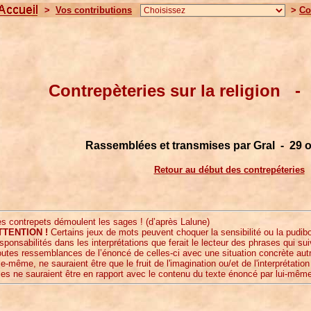
>
Vos contributions
>
Co
Contrepèteries sur la religion 
Rassemblées et transmises par Gral - 29 
Retour au début des
contrepéteries
s contrepets démoulent les sages ! (d’après Lalune)
TTENTION !
Certains jeux de mots peuvent choquer la sensibilité ou la pudib
sponsabilités dans les interprétations que ferait le lecteur des phrases qui su
utes ressemblances de l’énoncé de celles-ci avec une situation concrète aut
le-même, ne sauraient être que le fruit de l'imagination ou/et de l'interprétation
les ne sauraient être en rapport avec le contenu du texte énoncé par lui-mêm