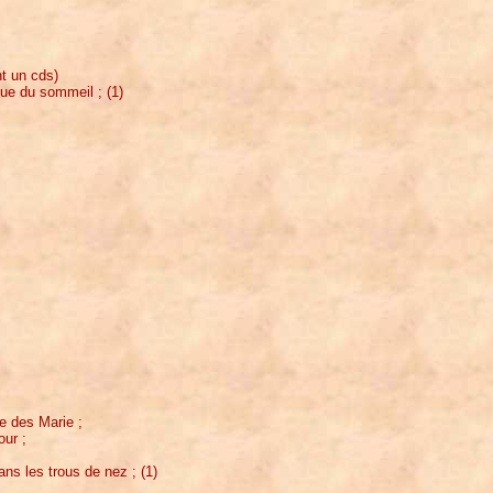
nt un cds)
nue du sommeil ; (1)
ue des Marie ;
our ;
ans les trous de nez ; (1)