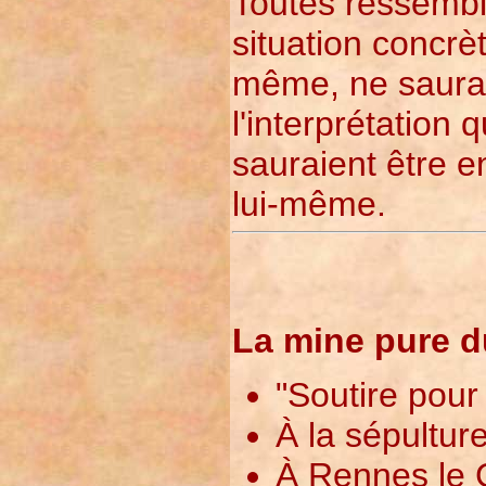
Toutes ressembl
situation concrè
même, ne sauraie
l'interprétation 
sauraient être e
lui-même.
La mine pure d
"Soutire pour 
À la sépultur
À Rennes le C