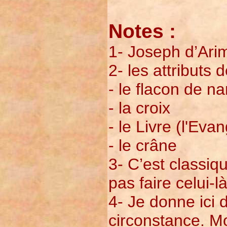
Notes :
1- Joseph d’Ari
2- les attributs
- le flacon de na
- la croix
- le Livre (l'Evan
- le crâne
3- C’est classiq
pas faire celui-là
4- Je donne ici 
circonstance. M