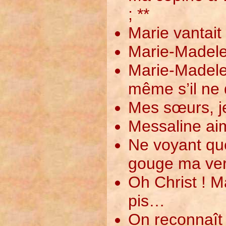
; **
Marie vantait
Marie-Madelei
Marie-Madele
même s’il ne d
Mes sœurs, je
Messaline ai
Ne voyant que
gouge ma vert
Oh Christ ! M
pis…
On reconnaît 