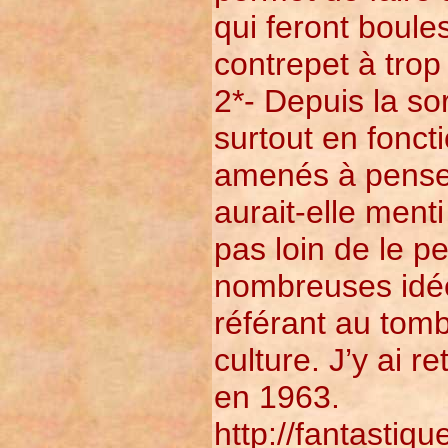
qui feront boule
contrepet à trop
2*- Depuis la so
surtout en fonct
amenés à penser
aurait-elle ment
pas loin de le p
nombreuses idées
référant au tomb
culture. J’y ai 
en 1963.
http://fantastiq