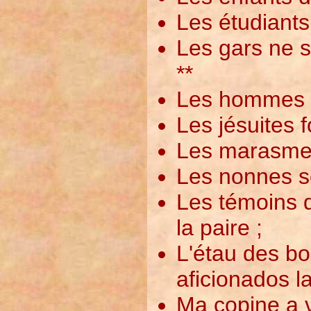
Les étudiants
Les gars ne s
**
Les hommes d’
Les jésuites 
Les marasmes
Les nonnes se
Les témoins d
la paire ;
L'étau des bou
aficionados l
Ma copine a v