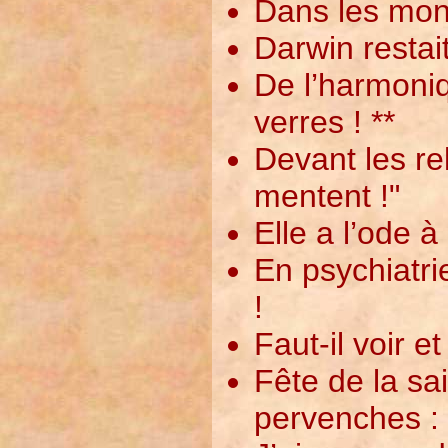
Dans les mona
Darwin restai
De l’harmoniq
verres ! **
Devant les rel
mentent !"
Elle a l’ode à 
En psychiatri
!
Faut-il voir e
Fête de la sai
pervenches :