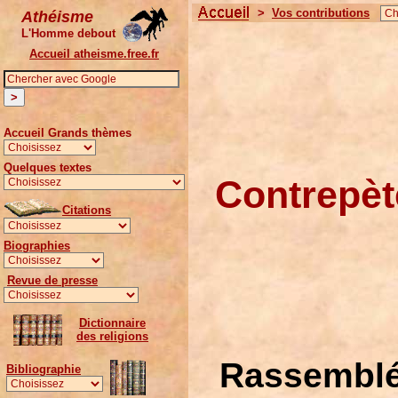
>
Vos contributions
Athéisme
L'Homme debout
Accueil atheisme.free.fr
Accueil Grands thèmes
Quelques textes
Contrepèt
Citations
Biographies
Revue de presse
Dictionnaire
des religions
Rassemblée
Bibliographie