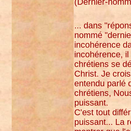
(Dernier-homme
... dans "répon
nommé "dernie
incohérence da
incohérence, il
chrétiens se dé
Christ. Je croi
entendu parlé 
chrétiens, Nous
puissant.
C'est tout diff
puissant... La 