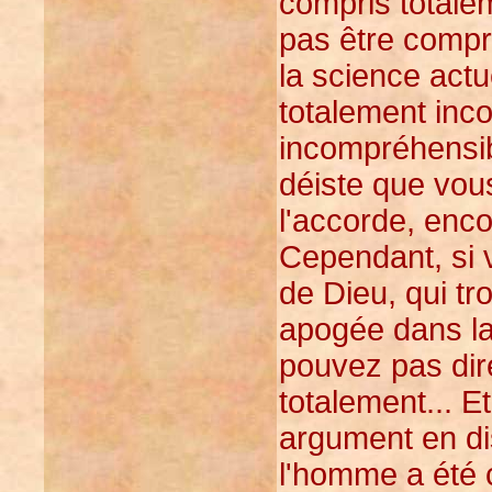
compris totale
pas être compr
la science actue
totalement inc
incompréhensib
déiste que vous
l'accorde, enco
Cependant, si 
de Dieu, qui tr
apogée dans la
pouvez pas dir
totalement... Et
argument en dis
l'homme a été c