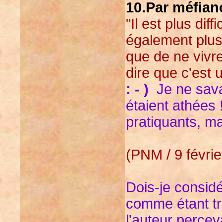
10.Par méfianc
"Il est plus diff
également plus 
que de ne vivr
dire que c'est u
: - )
Je ne savai
étaient athées 
pratiquants, mai
(PNM / 9 févri
Dois-je considé
comme étant trè
l'auteur percev