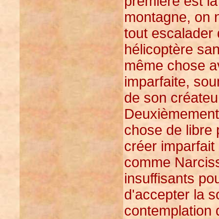
première est l
montagne, on n
tout escalader
hélicoptère san
même chose ave
imparfaite, sou
de son créateur
Deuxièmement, 
chose de libre 
créer imparfait
comme Narciss
insuffisants pou
d'accepter la s
contemplation d