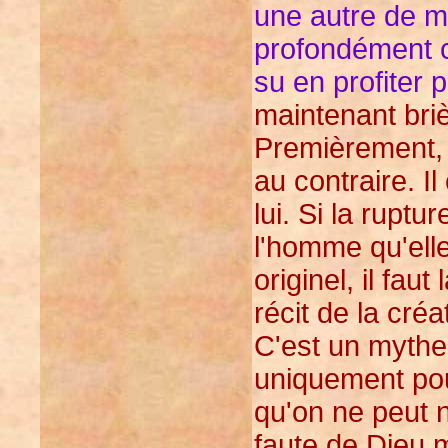
une autre de m
profondément ce
su en profiter 
maintenant briè
Premièrement,
au contraire. I
lui. Si la ruptu
l'homme qu'elle
originel, il fa
récit de la créa
C'est un myth
uniquement pou
qu'on ne peut n
faute de Dieu m