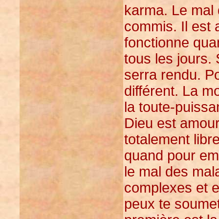
karma. Le mal q
commis. Il est a
fonctionne qua
tous les jours.
serra rendu. Po
différent. La m
la toute-puissa
Dieu est amour
totalement libr
quand pour emp
le mal des mala
complexes et e
peux te soumett