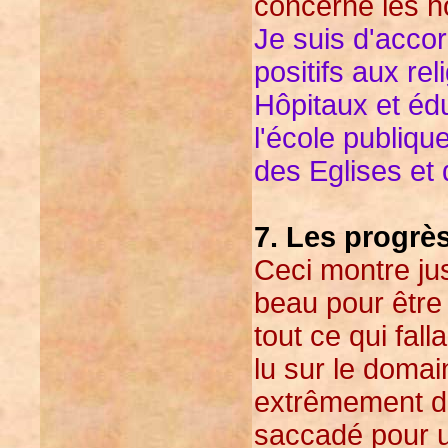
concerne les hô
Je suis d'accor
positifs aux rel
Hôpitaux et éduc
l'école publiqu
des Eglises et d
7. Les progrès
Ceci montre jus
beau pour être 
tout ce qui fall
lu sur le domain
extrêmement di
saccadé pour u