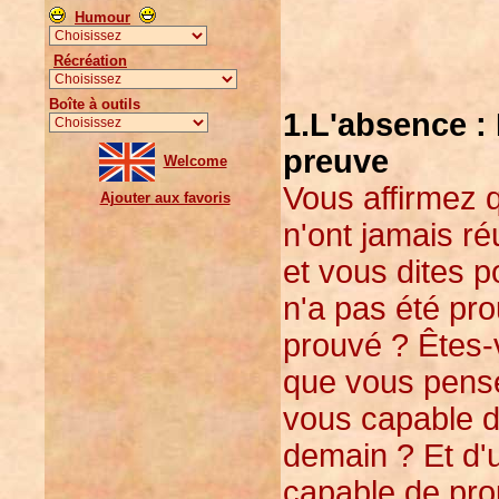
Humour
Récréation
Boîte à outils
1.L'absence :
preuve
Welcome
Vous affirmez q
Ajouter aux favoris
n'ont jamais ré
et vous dites p
n'a pas été pr
prouvé ? Êtes-
que vous pensé
vous capable d
demain ? Et d'
capable de pro