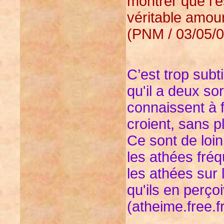
montrer que l'
véritable amour
(PNM / 03/05/
C’est trop subt
qu'il a deux so
connaissent à f
croient, sans p
Ce sont de loi
les athées fréq
les athées sur 
qu'ils en perço
(atheime.free.f