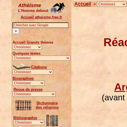
>
Athéisme
L'Homme debout
Accueil atheisme.free.fr
Réac
Accueil Grands thèmes
Quelques textes
Citations
Biographies
Ar
Revue de presse
(avant 
Dictionnaire
des religions
Bibliographie