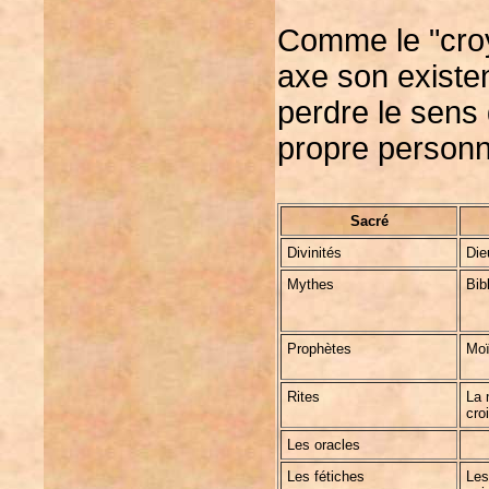
Comme le "croya
axe son existen
perdre le sens 
propre personna
Sacré
Divinités
Die
Mythes
Bib
Prophètes
Moï
Rites
La 
cro
Les oracles
Les fétiches
Les