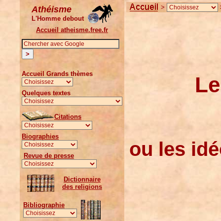
>
Athéisme
L'Homme debout
Accueil atheisme.free.fr
Accueil Grands thèmes
Le
Quelques textes
Citations
Biographies
ou les idé
Revue de presse
Dictionnaire
des religions
Bibliographie