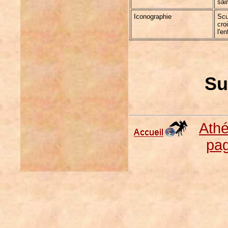
sai
Iconographie
Scu
cro
l'e
Su
Ath
pa